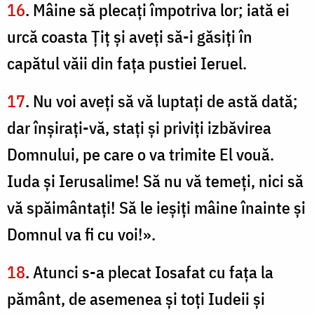
16
. Mâine să plecaţi împotriva lor; iată ei
urcă coasta Țiţ şi aveţi să-i găsiţi în
capătul văii din faţa pustiei Ieruel.
17
. Nu voi aveţi să vă luptaţi de astă dată;
dar înşiraţi-vă, staţi şi priviţi izbăvirea
Domnului, pe care o va trimite El vouă.
Iuda şi Ierusalime! Să nu vă temeţi, nici să
vă spăimântaţi! Să le ieşiţi mâine înainte şi
Domnul va fi cu voi!».
18
. Atunci s-a plecat Iosafat cu faţa la
pământ, de asemenea şi toţi Iudeii şi