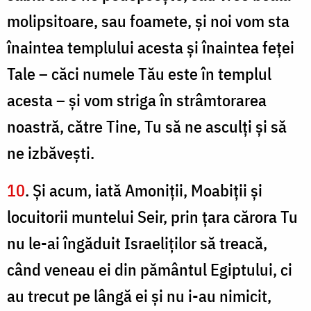
molipsitoare, sau foamete, şi noi vom sta
înaintea templului acesta şi înaintea feţei
Tale – căci numele Tău este în templul
acesta – şi vom striga în strâmtorarea
noastră, către Tine, Tu să ne asculţi şi să
ne izbăveşti.
10
. Şi acum, iată Amoniţii, Moabiţii şi
locuitorii muntelui Seir, prin ţara cărora Tu
nu le-ai îngăduit Israeliţilor să treacă,
când veneau ei din pământul Egiptului, ci
au trecut pe lângă ei şi nu i-au nimicit,