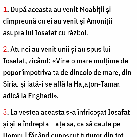
1
. După aceasta au venit Moabiţii şi
dimpreună cu ei au venit şi Amoniții
asupra lui Iosafat cu război.
2
. Atunci au venit unii şi au spus lui
Iosafat, zicând: «Vine o mare mulţime de
popor împotriva ta de dincolo de mare, din
Siria; şi iată-i se află la Haţaţon-Tamar,
adică la Enghedi».
3
. La vestea aceasta s-a înfricoşat Iosafat
şi şi-a îndreptat faţa sa, ca să caute pe
Domnul făcând cunoscut tuturor din tot