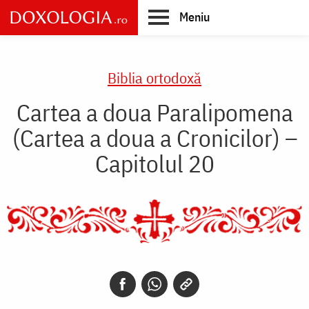
Skip
Meniu
to
main
Main
content
navigation
Biblia ortodoxă
Cartea a doua Paralipomena
(Cartea a doua a Cronicilor) –
Capitolul 20