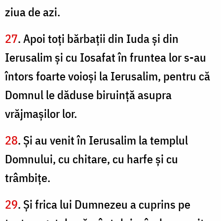
ziua de azi.
27
. Apoi toţi bărbaţii din Iuda şi din
Ierusalim şi cu Iosafat în fruntea lor s-au
întors foarte voioşi la Ierusalim, pentru că
Domnul le dăduse biruinţă asupra
vrăjmaşilor lor.
28
. Şi au venit în Ierusalim la templul
Domnului, cu chitare, cu harfe şi cu
trâmbiţe.
29
. Şi frica lui Dumnezeu a cuprins pe