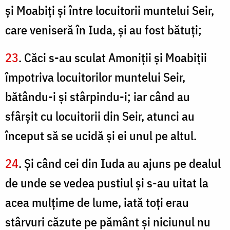
şi Moabiţi şi între locuitorii muntelui Seir,
care veniseră în Iuda, şi au fost bătuţi;
23
. Căci s-au sculat Amoniţii şi Moabiţii
împotriva locuitorilor muntelui Seir,
bătându-i şi stârpindu-i; iar când au
sfârşit cu locuitorii din Seir, atunci au
început să se ucidă şi ei unul pe altul.
24
. Şi când cei din Iuda au ajuns pe dealul
de unde se vedea pustiul şi s-au uitat la
acea mulţime de lume, iată toţi erau
stârvuri căzute pe pământ şi niciunul nu