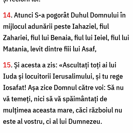
14
. Atunci S-a pogorât Duhul Domnului în
mijlocul adunării peste Iahaziel, fiul
Zahariei, fiul lui Benaia, fiul lui Ieiel, fiul lui
Matania, levit dintre fiii lui Asaf,
15
. Şi acesta a zis: «Ascultaţi toţi ai lui
Iuda şi locuitorii Ierusalimului, şi tu rege
Iosafat! Aşa zice Domnul către voi: Să nu
vă temeţi, nici să vă spăimântaţi de
mulţimea aceasta mare, căci războiul nu
este al vostru, ci al lui Dumnezeu.