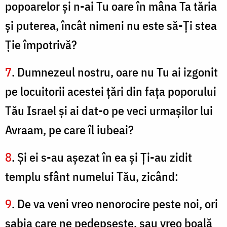
popoarelor şi n-ai Tu oare în mâna Ta tăria
şi puterea, încât nimeni nu este să-Ți stea
Ție împotrivă?
7
. Dumnezeul nostru, oare nu Tu ai izgonit
pe locuitorii acestei ţări din faţa poporului
Tău Israel şi ai dat-o pe veci urmaşilor lui
Avraam, pe care îl iubeai?
8
. Şi ei s-au aşezat în ea şi Ți-au zidit
templu sfânt numelui Tău, zicând:
9
. De va veni vreo nenorocire peste noi, ori
sabia care ne pedepseşte, sau vreo boală