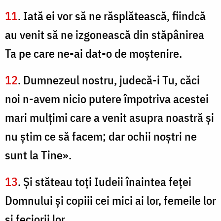
11
. Iată ei vor să ne răsplătească, fiindcă
au venit să ne izgonească din stăpânirea
Ta pe care ne-ai dat-o de moştenire.
12
. Dumnezeul nostru, judecă-i Tu, căci
noi n-avem nicio putere împotriva acestei
mari mulţimi care a venit asupra noastră şi
nu ştim ce să facem; dar ochii noştri ne
sunt la Tine».
13
. Şi stăteau toţi Iudeii înaintea feţei
Domnului şi copiii cei mici ai lor, femeile lor
şi feciorii lor.