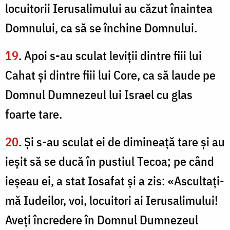
locuitorii Ierusalimului au căzut înaintea
Domnului, ca să se închine Domnului.
19
. Apoi s-au sculat leviţii dintre fiii lui
Cahat şi dintre fiii lui Core, ca să laude pe
Domnul Dumnezeul lui Israel cu glas
foarte tare.
20
. Şi s-au sculat ei de dimineaţă tare şi au
ieşit să se ducă în pustiul Tecoa; pe când
ieşeau ei, a stat Iosafat şi a zis: «Ascultaţi-
mă Iudeilor, voi, locuitori ai Ierusalimului!
Aveţi încredere în Domnul Dumnezeul