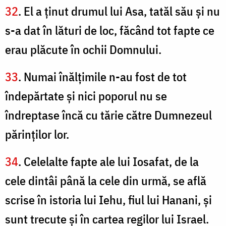
32
. El a ţinut drumul lui Asa, tatăl său şi nu
s-a dat în lături de loc, făcând tot fapte ce
erau plăcute în ochii Domnului.
33
. Numai înălţimile n-au fost de tot
îndepărtate şi nici poporul nu se
îndreptase încă cu tărie către Dumnezeul
părinţilor lor.
34
. Celelalte fapte ale lui Iosafat, de la
cele dintâi până la cele din urmă, se află
scrise în istoria lui Iehu, fiul lui Hanani, şi
sunt trecute şi în cartea regilor lui Israel.