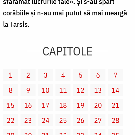
sfărâmat lucrurile tale». Şi s-au spart
corăbiile şi n-au mai putut să mai meargă
la Tarsis.
CAPITOLE
1
2
3
4
5
6
7
8
9
10
11
12
13
14
15
16
17
18
19
20
21
22
23
24
25
26
27
28