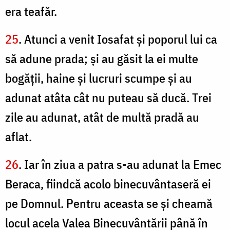
era teafăr.
25
. Atunci a venit Iosafat şi poporul lui ca
să adune prada; şi au găsit la ei multe
bogăţii, haine şi lucruri scumpe şi au
adunat atâta cât nu puteau să ducă. Trei
zile au adunat, atât de multă pradă au
aflat.
26
. Iar în ziua a patra s-au adunat la Emec
Beraca, fiindcă acolo binecuvântaseră ei
pe Domnul. Pentru aceasta se şi cheamă
locul acela Valea Binecuvântării până în