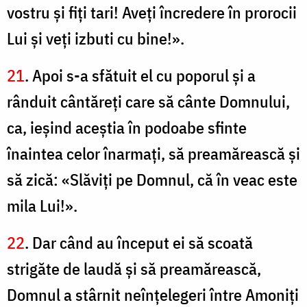
vostru şi fiţi tari! Aveţi încredere în prorocii
Lui şi veţi izbuti cu bine!».
21
. Apoi s-a sfătuit el cu poporul şi a
rânduit cântăreţi care să cânte Domnului,
ca, ieşind aceştia în podoabe sfinte
înaintea celor înarmaţi, să preamărească şi
să zică: «Slăviţi pe Domnul, că în veac este
mila Lui!».
22
. Dar când au început ei să scoată
strigăte de laudă şi să preamărească,
Domnul a stârnit neînţelegeri între Amoniţi