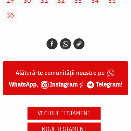
29
30
31
32
33
34
35
36
Alătură-te comunității noastre pe
WhatsApp
,
Instagram
și
Telegram
!
VECHIUL TESTAMENT
NOUL TESTAMENT