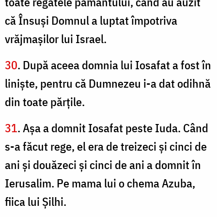
toate regatele pământului, când au auzit
că Însuşi Domnul a luptat împotriva
vrăjmaşilor lui Israel.
30
. După aceea domnia lui Iosafat a fost în
linişte, pentru că Dumnezeu i-a dat odihnă
din toate părţile.
31
. Aşa a domnit Iosafat peste Iuda. Când
s-a făcut rege, el era de treizeci şi cinci de
ani şi douăzeci şi cinci de ani a domnit în
Ierusalim. Pe mama lui o chema Azuba,
fiica lui Şilhi.