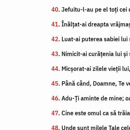
40
. Jefuitu-l-au pe el toţi ce
41
. Înălţat-ai dreapta vrăjmaşi
42
. Luat-ai puterea sabiei lui 
43
. Nimicit-ai curăţenia lui ş
44
. Micşorat-ai zilele vieţii l
45
. Până când, Doamne, Te ve
46
. Adu-Ţi aminte de mine; oar
47
. Cine este omul ca să trăi
48
. Unde sunt milele Tale cel