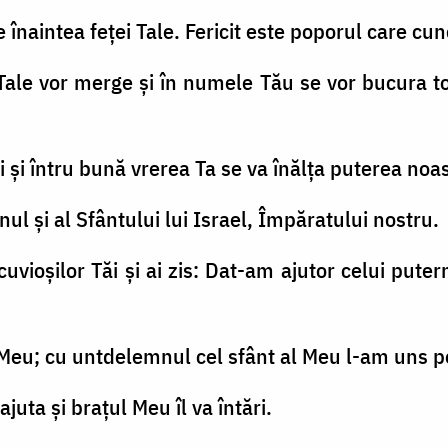
 înaintea feţei Tale. Fericit este poporul care cu
Tale vor merge şi în numele Tău se vor bucura to
ti şi întru bună vrerea Ta se va înălţa puterea noa
nul şi al Sfântului lui Israel, Împăratului nostru.
 cuvioşilor Tăi şi ai zis: Dat-am ajutor celui pute
 Meu; cu untdelemnul cel sfânt al Meu l-am uns pe
juta şi braţul Meu îl va întări.