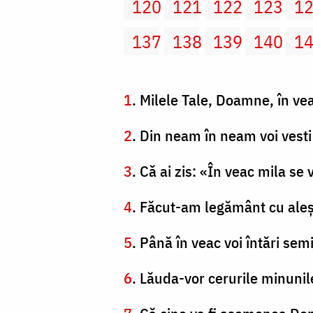
120
121
122
123
1
137
138
139
140
1
1
. Milele Tale, Doamne, în vea
2
. Din neam în neam voi vest
3
. Că ai zis: «În veac mila se 
4
. Făcut-am legământ cu aleş
5
. Până în veac voi întări sem
6
. Lăuda-vor cerurile minunil