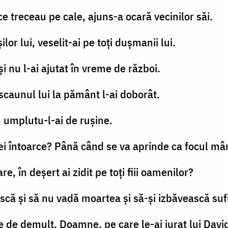
i ce treceau pe cale, ajuns-a ocară vecinilor săi.
lor lui, veselit-ai pe toţi duşmanii lui.
şi nu l-ai ajutat în vreme de război.
i scaunul lui la pământ l-ai doborât.
ui, umplutu-l-ai de ruşine.
i întoarce? Până când se va aprinde ca focul mâ
e, în deşert ai zidit pe toţi fiii oamenilor?
ască şi să nu vadă moartea şi să-şi izbăvească su
e de demult, Doamne, pe care le-ai jurat lui Davi