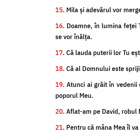
15
. Mila şi adevărul vor merge
16
. Doamne, în lumina feţei 
se vor înălţa.
17
. Că lauda puterii lor Tu eş
18
. Că al Domnului este spriji
19
. Atunci ai grăit în vedenii
poporul Meu.
20
. Aflat-am pe David, robul
21
. Pentru că mâna Mea îl va a