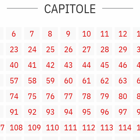
CAPITOLE
6
7
8
9
10
11
12
2
23
24
25
26
27
28
29
9
40
41
42
43
44
45
46
6
57
58
59
60
61
62
63
3
74
75
76
77
78
79
80
0
91
92
93
94
95
96
97
07
108
109
110
111
112
113
114