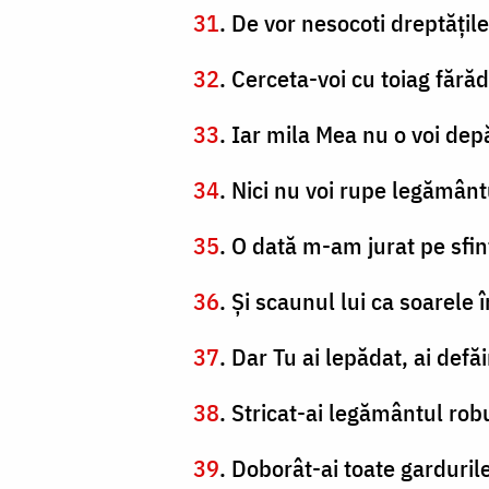
31
. De vor nesocoti dreptăţil
32
. Cerceta-voi cu toiag fărăd
33
. Iar mila Mea nu o voi dep
34
. Nici nu voi rupe legământ
35
. O dată m-am jurat pe sfin
36
. Şi scaunul lui ca soarele 
37
. Dar Tu ai lepădat, ai defă
38
. Stricat-ai legământul robu
39
. Doborât-ai toate gardurile 