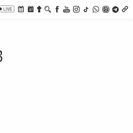
LIVE
07
8