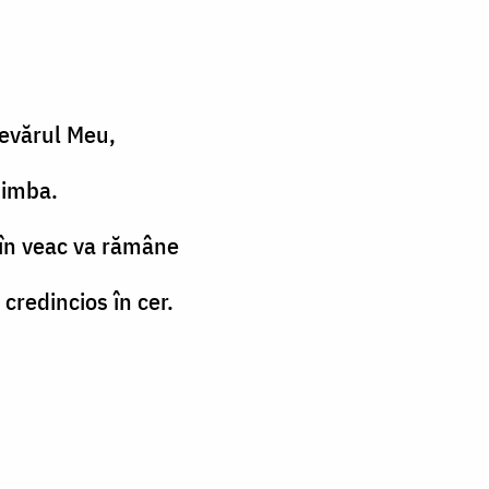
devărul Meu,
himba.
 în veac va rămâne
 credincios în cer.