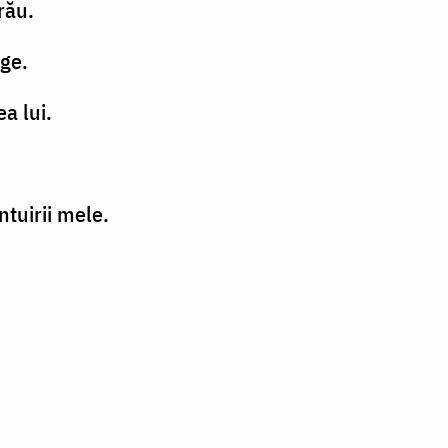
rău.
nge.
a lui.
tuirii mele.