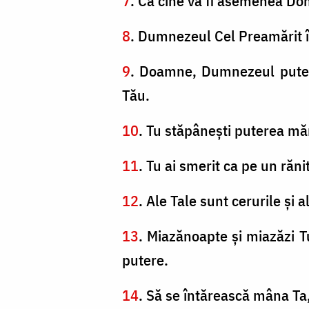
7
. Că cine va fi asemenea Dom
8
. Dumnezeul Cel Preamărit în 
9
. Doamne, Dumnezeul puteri
Tău.
10
. Tu stăpâneşti puterea mări
11
. Tu ai smerit ca pe un răni
12
. Ale Tale sunt cerurile şi 
13
. Miazănoapte şi miazăzi T
putere.
14
. Să se întărească mâna Ta,