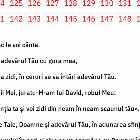
24
125
126
127
128
129
130
131
41
142
143
144
145
146
147
148
c le voi cânta.
i adevărul Tău cu gura mea,
va zidi, în ceruri se va întări adevărul Tău.
ii Mei, juratu-M-am lui David, robul Meu:
inţia ta şi voi zidi din neam în neam scaunul tău».
e Tale, Doamne şi adevărul Tău, în adunarea sfinţi