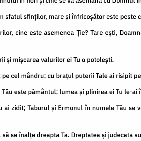
nului în nori şi cine se va asemăna cu Domnul în
sfatul sfinţilor, mare şi înfricoşător este peste 
lor, cine este asemenea Ție? Tare eşti, Doamne
i şi mişcarea valurilor ei Tu o potoleşti.
t pe cel mândru; cu braţul puterii Tale ai risipit pe
al Tău este pământul; lumea şi plinirea ei Tu le-ai 
u ai zidit; Taborul şi Ermonul în numele Tău se 
 să se înalţe dreapta Ta. Dreptatea şi judecata s