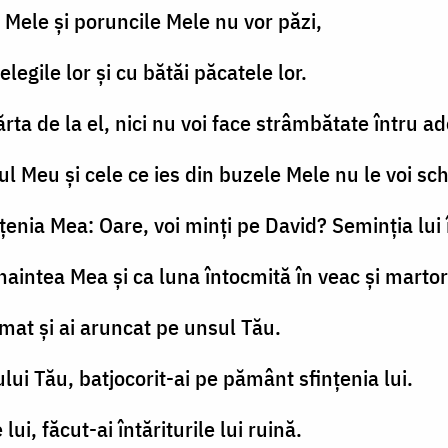
e Mele şi poruncile Mele nu vor păzi,
elegile lor şi cu bătăi păcatele lor.
ărta de la el, nici nu voi face strâmbătate întru a
ul Meu şi cele ce ies din buzele Mele nu le voi sc
ţenia Mea: Oare, voi minţi pe David? Seminţia lui
înaintea Mea şi ca luna întocmită în veac şi martor
imat şi ai aruncat pe unsul Tău.
lui Tău, batjocorit-ai pe pământ sfinţenia lui.
lui, făcut-ai întăriturile lui ruină.