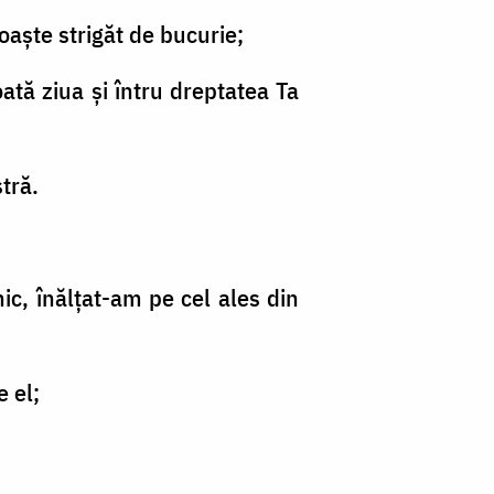
noaşte strigăt de bucurie;
ată ziua şi întru dreptatea Ta
stră.
rnic, înălţat-am pe cel ales din
 el;