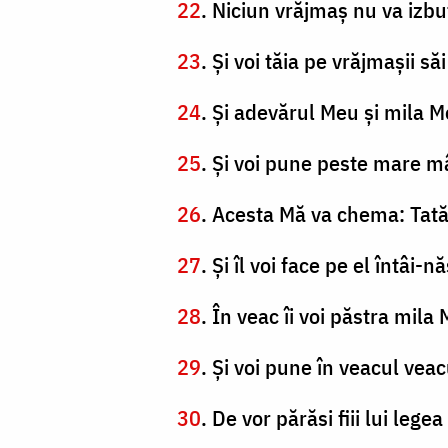
22
. Niciun vrăjmaş nu va izbut
23
. Şi voi tăia pe vrăjmaşii săi
24
. Şi adevărul Meu şi mila Me
25
. Şi voi pune peste mare mâ
26
. Acesta Mă va chema: Tată
27
. Şi îl voi face pe el întâi
28
. În veac îi voi păstra mila
29
. Şi voi pune în veacul veac
30
. De vor părăsi fiii lui leg