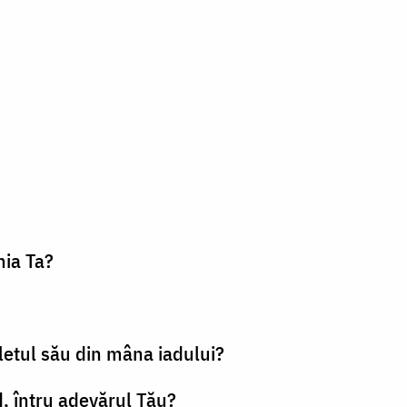
nia Ta?
fletul său din mâna iadului?
d, întru adevărul Tău?