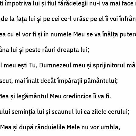
i împotriva lui şi fiul fărădelegii nu-i va mai face 
 de la faţa lui şi pe cei ce-l urăsc pe el îi voi înfrâ
a cu el vor fi şi în numele Meu se va înălţa putere
na lui şi peste râuri dreapta lui;
l meu eşti Tu, Dumnezeul meu şi sprijinitorul mân
-născut, mai înalt decât împăraţii pământului;
 Mea şi legământul Meu credincios îi va fi.
ului seminţia lui şi scaunul lui ca zilele cerului;
ea Mea şi după rânduielile Mele nu vor umbla,