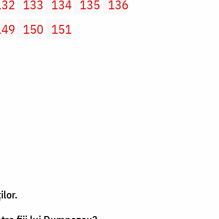
132
133
134
135
136
149
150
151
lor.