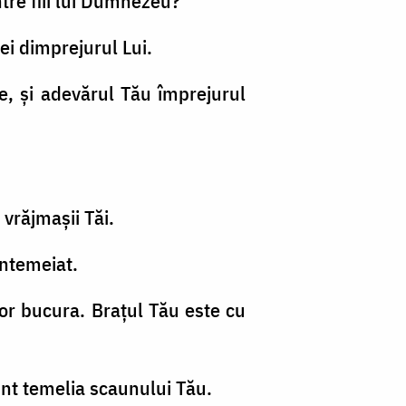
tre fiii lui Dumnezeu?
cei dimprejurul Lui.
, şi adevărul Tău împrejurul
 vrăjmaşii Tăi.
întemeiat.
vor bucura. Braţul Tău este cu
unt temelia scaunului Tău.