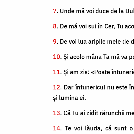
7
. Unde mă voi duce de la Duh
8
. De mă voi sui în Cer, Tu aco
9
. De voi lua aripile mele de 
10
. Şi acolo mâna Ta mă va po
11
. Şi am zis: «Poate întune
12
. Dar întunericul nu este î
şi lumina ei.
13
. Că Tu ai zidit rărunchii 
14
. Te voi lăuda, că sunt o