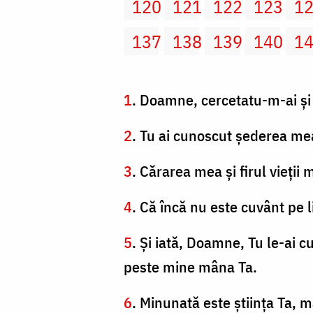
120
121
122
123
1
137
138
139
140
1
1
. Doamne, cercetatu-m-ai şi
2
. Tu ai cunoscut şederea me
3
. Cărarea mea şi firul vieţii 
4
. Că încă nu este cuvânt pe
5
. Şi iată, Doamne, Tu le-ai c
peste mine mâna Ta.
6
. Minunată este ştiinţa Ta, m