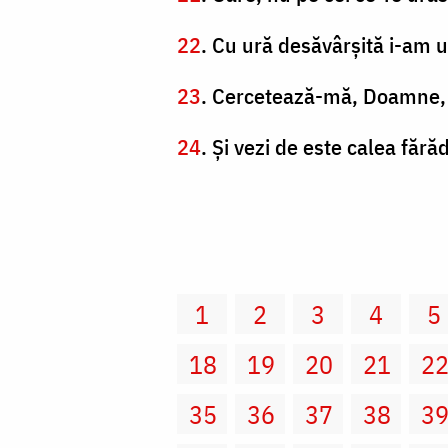
22
. Cu ură desăvârşită i-am u
23
. Cercetează-mă, Doamne, 
24
. Şi vezi de este calea făr
1
2
3
4
5
18
19
20
21
2
35
36
37
38
3