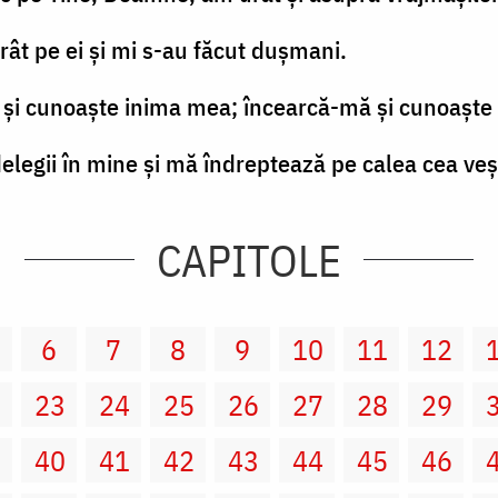
rât pe ei şi mi s-au făcut duşmani.
şi cunoaşte inima mea; încearcă-mă şi cunoaşte 
ădelegii în mine şi mă îndreptează pe calea cea veş
CAPITOLE
6
7
8
9
10
11
12
2
23
24
25
26
27
28
29
9
40
41
42
43
44
45
46