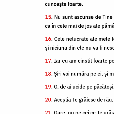
cunoaşte foarte.
15
. Nu sunt ascunse de Tine o
ca în cele mai de jos ale pămâ
16
. Cele nelucrate ale mele le
şi niciuna din ele nu va fi nes
17
. Iar eu am cinstit foarte p
18
. Şi-i voi număra pe ei, şi 
19
. O, de ai ucide pe păcătoş
20
. Aceştia Te grăiesc de rău
21
. Oare, nu pe cei ce Te ur