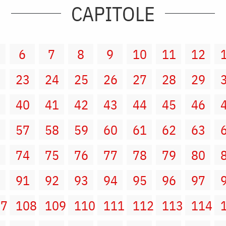
CAPITOLE
6
7
8
9
10
11
12
2
23
24
25
26
27
28
29
9
40
41
42
43
44
45
46
6
57
58
59
60
61
62
63
3
74
75
76
77
78
79
80
0
91
92
93
94
95
96
97
07
108
109
110
111
112
113
114