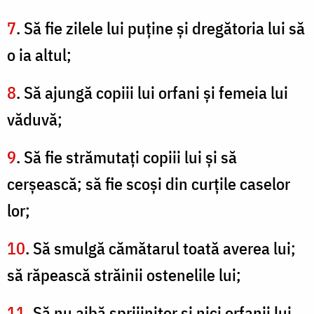
7
. Să fie zilele lui puţine şi dregătoria lui să
o ia altul;
8
. Să ajungă copiii lui orfani şi femeia lui
văduvă;
9
. Să fie strămutaţi copiii lui şi să
cerşească; să fie scoşi din curţile caselor
lor;
10
. Să smulgă cămătarul toată averea lui;
să răpească străinii ostenelile lui;
11
. Să nu aibă sprijinitor şi nici orfanii lui