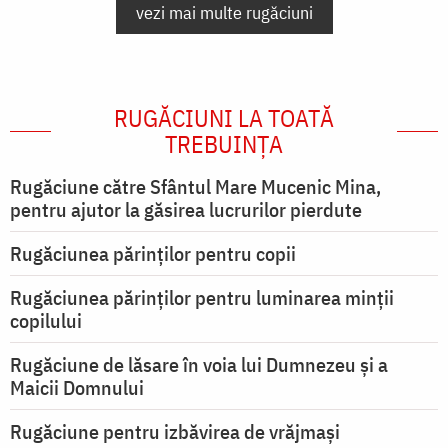
vezi mai multe rugăciuni
RUGĂCIUNI LA TOATĂ
TREBUINȚA
Rugăciune către Sfântul Mare Mucenic Mina,
pentru ajutor la găsirea lucrurilor pierdute
Rugăciunea părinților pentru copii
Rugăciunea părinților pentru luminarea minţii
copilului
Rugăciune de lăsare în voia lui Dumnezeu şi a
Maicii Domnului
Rugăciune pentru izbăvirea de vrăjmași