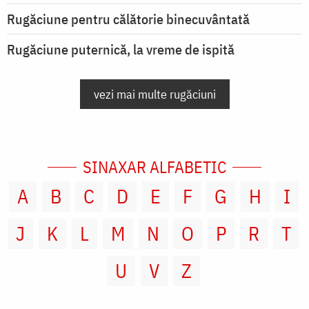
Rugăciune pentru călătorie binecuvântată
Rugăciune puternică, la vreme de ispită
vezi mai multe rugăciuni
SINAXAR ALFABETIC
A
B
C
D
E
F
G
H
I
J
K
L
M
N
O
P
R
T
U
V
Z