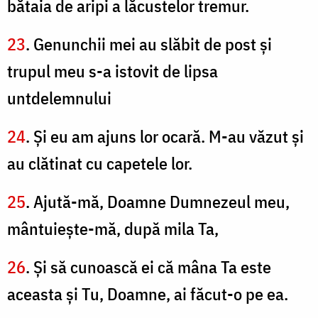
bătaia de aripi a lăcustelor tremur.
23
. Genunchii mei au slăbit de post şi
trupul meu s-a istovit de lipsa
untdelemnului
24
. Şi eu am ajuns lor ocară. M-au văzut şi
au clătinat cu capetele lor.
25
. Ajută-mă, Doamne Dumnezeul meu,
mântuieşte-mă, după mila Ta,
26
. Şi să cunoască ei că mâna Ta este
aceasta şi Tu, Doamne, ai făcut-o pe ea.