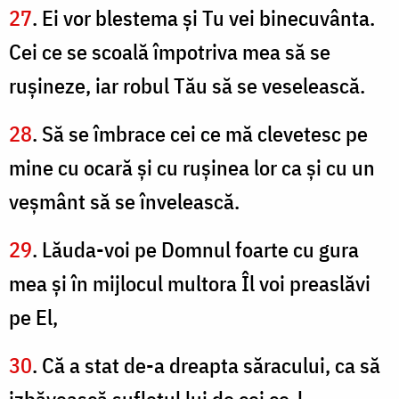
27
. Ei vor blestema şi Tu vei binecuvânta.
Cei ce se scoală împotriva mea să se
ruşineze, iar robul Tău să se veselească.
28
. Să se îmbrace cei ce mă clevetesc pe
mine cu ocară şi cu ruşinea lor ca şi cu un
veşmânt să se învelească.
29
. Lăuda-voi pe Domnul foarte cu gura
mea şi în mijlocul multora Îl voi preaslăvi
pe El,
30
. Că a stat de-a dreapta săracului, ca să