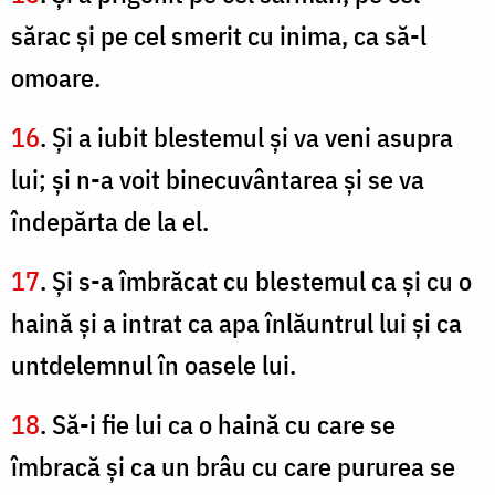
sărac şi pe cel smerit cu inima, ca să-l
omoare.
16
. Şi a iubit blestemul şi va veni asupra
lui; şi n-a voit binecuvântarea şi se va
îndepărta de la el.
17
. Şi s-a îmbrăcat cu blestemul ca şi cu o
haină şi a intrat ca apa înlăuntrul lui şi ca
untdelemnul în oasele lui.
18
. Să-i fie lui ca o haină cu care se
îmbracă şi ca un brâu cu care pururea se