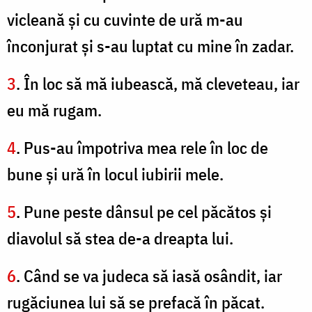
vicleană şi cu cuvinte de ură m-au
înconjurat şi s-au luptat cu mine în zadar.
3
. În loc să mă iubească, mă cleveteau, iar
eu mă rugam.
4
. Pus-au împotriva mea rele în loc de
bune şi ură în locul iubirii mele.
5
. Pune peste dânsul pe cel păcătos şi
diavolul să stea de-a dreapta lui.
6
. Când se va judeca să iasă osândit, iar
rugăciunea lui să se prefacă în păcat.