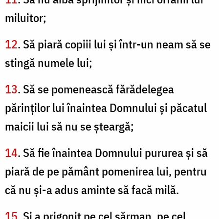
miluitor;
12
. Să piară copiii lui şi într-un neam să se
stingă numele lui;
13
. Să se pomenească fărădelegea
părinţilor lui înaintea Domnului şi păcatul
maicii lui să nu se şteargă;
14
. Să fie înaintea Domnului pururea şi să
piară de pe pământ pomenirea lui, pentru
că nu şi-a adus aminte să facă milă.
15
. Şi a prigonit pe cel sărman, pe cel