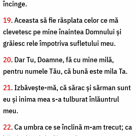
încinge.
19
. Aceasta să fie răsplata celor ce mă
clevetesc pe mine înaintea Domnului şi
grăiesc rele împotriva sufletului meu.
20
. Dar Tu, Doamne, fă cu mine milă,
pentru numele Tău, că bună este mila Ta.
21
. Izbăveşte-mă, că sărac şi sărman sunt
eu şi inima mea s-a tulburat înlăuntrul
meu.
22
. Ca umbra ce se înclină m-am trecut; ca