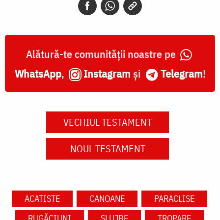
Alătură-te comunității noastre pe
WhatsApp
,
Instagram
și
Telegram
!
VECHIUL TESTAMENT
NOUL TESTAMENT
ACATISTE
CANOANE
PARACLISE
RUGĂCIUNI
SLUJBE
TROPARE