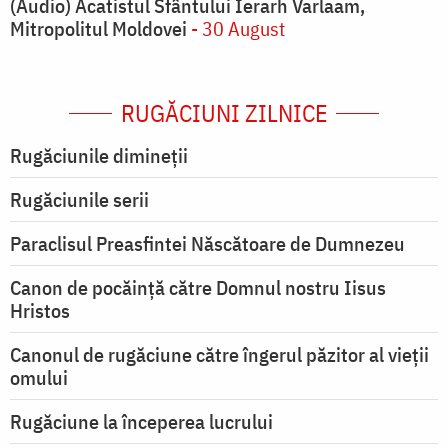
(Audio) Acatistul Sfântului Ierarh Varlaam,
Mitropolitul Moldovei
- 30 August
RUGĂCIUNI ZILNICE
Rugăciunile dimineții
Rugăciunile serii
Paraclisul Preasfintei Născătoare de Dumnezeu
Canon de pocăință către Domnul nostru Iisus
Hristos
Canonul de rugăciune către îngerul păzitor al vieții
omului
Rugăciune la începerea lucrului