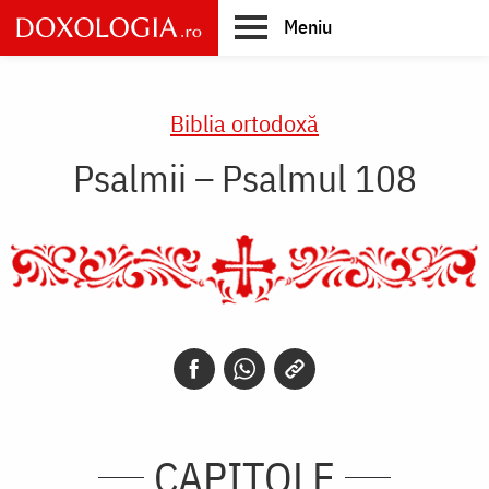
Skip
Meniu
to
main
Main
content
navigation
Biblia ortodoxă
Psalmii – Psalmul 108
CAPITOLE