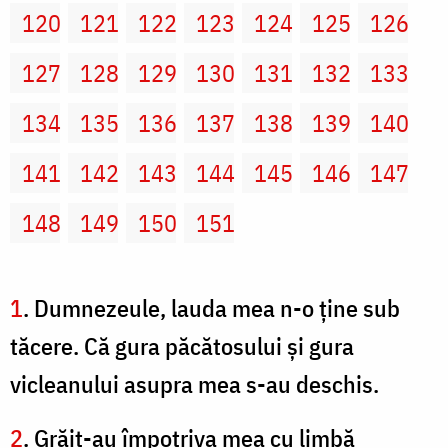
120
121
122
123
124
125
126
127
128
129
130
131
132
133
134
135
136
137
138
139
140
141
142
143
144
145
146
147
148
149
150
151
1
. Dumnezeule, lauda mea n-o ţine sub
tăcere. Că gura păcătosului şi gura
vicleanului asupra mea s-au deschis.
2
. Grăit-au împotriva mea cu limbă