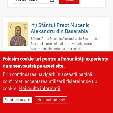
✝) Sfântul Preot Mucenic
Alexandru din Basarabia
Sfântul Preot Mucenic Alexandru din Basarabia a
fost unul dintre cei mai reprezentativi clerici
basarabeni din perioada interbelică.
Folosim cookie-uri pentru a îmbunătăți experiența
Acatist
Canon
Viață
Icoane
Video
dumneavoastră pe acest site.
Fotografii
Prin continuarea navigării în această pagină
confirmați acceptarea utilizării fișierelor de tip
cookie.
Mai multe informații
Sfântul Ierarh Calinic al
Sunt de acord
Nu, mulțumesc
Edessei
Pe 23 iunie 2020, Patriarhia Ecumenică a hotărât