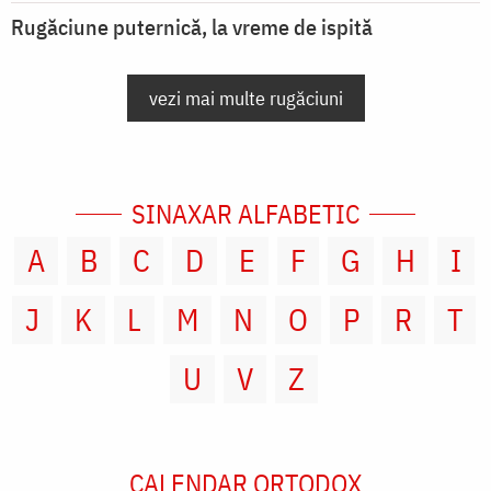
Rugăciune puternică, la vreme de ispită
vezi mai multe rugăciuni
SINAXAR ALFABETIC
A
B
C
D
E
F
G
H
I
J
K
L
M
N
O
P
R
T
U
V
Z
CALENDAR ORTODOX