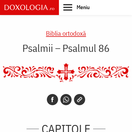
Skip
Meniu
to
main
Main
content
navigation
Biblia ortodoxă
Psalmii – Psalmul 86
CAPITOLE