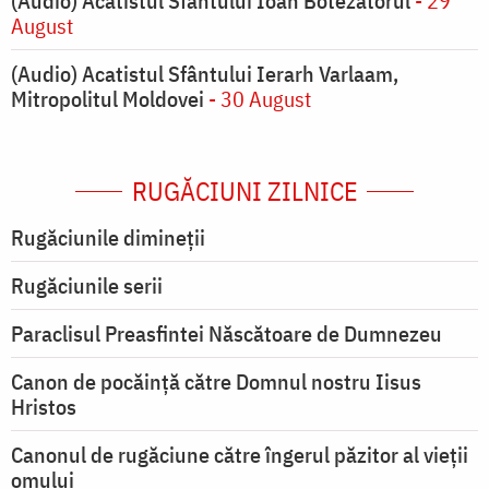
(Audio) Acatistul Sfântului Ioan Botezătorul
- 29
August
(Audio) Acatistul Sfântului Ierarh Varlaam,
Mitropolitul Moldovei
- 30 August
RUGĂCIUNI ZILNICE
Rugăciunile dimineții
Rugăciunile serii
Paraclisul Preasfintei Născătoare de Dumnezeu
Canon de pocăință către Domnul nostru Iisus
Hristos
Canonul de rugăciune către îngerul păzitor al vieții
omului