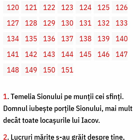
120
121
122
123
124
125
126
127
128
129
130
131
132
133
134
135
136
137
138
139
140
141
142
143
144
145
146
147
148
149
150
151
1
. Temelia Sionului pe munţii cei sfinţi.
Domnul iubeşte porţile Sionului, mai mult
decât toate locaşurile lui Iacov.
2
. Lucruri mărite s-au grăit despre tine,