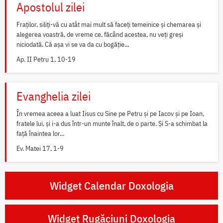
Apostolul zilei
Fraților, siliți-vă cu atât mai mult să faceți temeinice și chemarea și
alegerea voastră, de vreme ce, făcând acestea, nu veți greși
niciodată. Că așa vi se va da cu bogăție...
Ap. II Petru 1, 10-19
Evanghelia zilei
În vremea aceea a luat Iisus cu Sine pe Petru și pe Iacov și pe Ioan,
fratele lui, și i-a dus într-un munte înalt, de o parte. Și S-a schimbat la
față înaintea lor...
Ev. Matei 17, 1-9
Widget Calendar Doxologia
Widget Rugăciuni Doxologia