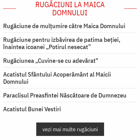
RUGĂCIUNI LA MAICA
DOMNULUI
Rugăciune de mulţumire către Maica Domnului
Rugăciune pentru izbăvirea de patima beției,
înaintea icoanei „Potirul nesecat”
Rugăciunea „Cuvine-se cu adevărat"
Acatistul Sfântului Acoperământ al Maicii
Domnului
Paraclisul Preasfintei Născătoare de Dumnezeu
Acatistul Bunei Vestiri
vezi mai multe rugăciuni