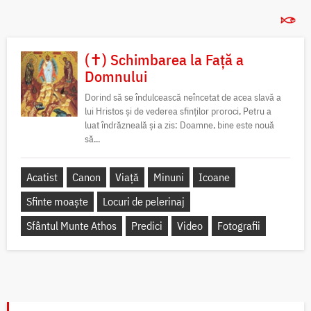
(✝) Schimbarea la Față a
Domnului
Dorind să se îndulcească neîncetat de acea slavă a
lui Hristos și de vederea sfinților proroci, Petru a
luat îndrăzneală și a zis: Doamne, bine este nouă
să...
Acatist
Canon
Viață
Minuni
Icoane
Sfinte moaște
Locuri de pelerinaj
Sfântul Munte Athos
Predici
Video
Fotografii