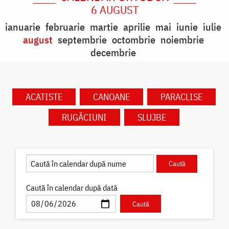
6 AUGUST
ianuarie
februarie
martie
aprilie
mai
iunie
iulie
august
septembrie
octombrie
noiembrie
decembrie
ACATISTE
CANOANE
PARACLISE
RUGĂCIUNI
SLUJBE
Caută în calendar după dată