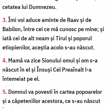
cetatea lui Dumnezeu.
3
. Îmi voi aduce aminte de Raav şi de
Babilon, între cei ce mă cunosc pe mine; şi
iată cei de alt neam şi Tirul şi poporul
etiopienilor, aceştia acolo s-au născut.
4
. Mamă va zice Sionului omul şi om s-a
născut în el şi Însuşi Cel Preaînalt l-a
întemeiat pe el.
5
. Domnul va povesti în cartea popoarelor
şi a căpeteniilor acestora, ce s-au născut