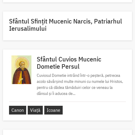
Sfântul Sfinţit Mucenic Narcis, Patriarhul
Ierusalimului
Sfântul Cuvios Mucenic
Dometie Persul
Cuviosul Dometie intrând într-o peșteră, petrecea
acolo săvârșind multe minuni cu numele lui Hristos,
pentru că dădea tămăduiri celor ce veneau la
dânsul și îi aducea de...
Canon
Viață
Icoane