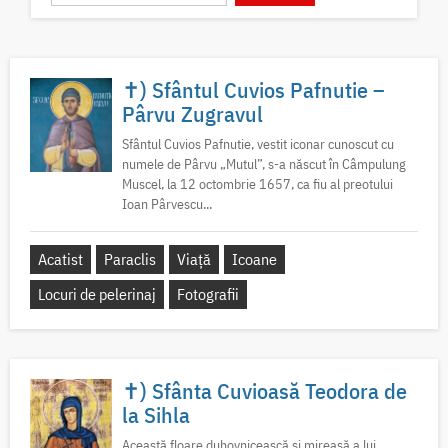
✝) Sfântul Cuvios Pafnutie –
Pârvu Zugravul
Sfântul Cuvios Pafnutie, vestit iconar cunoscut cu
numele de Pârvu „Mutul”, s-a născut în Câmpulung
Muscel, la 12 octombrie 1657, ca fiu al preotului
Ioan Pârvescu...
Acatist
Paraclis
Viață
Icoane
Locuri de pelerinaj
Fotografii
✝) Sfânta Cuvioasă Teodora de
la Sihla
Această floare duhovnicească și mireasă a lui