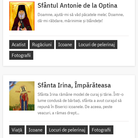
Sfântul Antonie de la Optina
Doamne, ajută-mi să văd păcatele mele; Doamne,
dă-mi răbdare, mărinimie şi blândeţe!
Acatist
Rugăciuni
Icoane
Locuri de pelerinaj
Fotografii
Sfânta Irina, Împărăteasa
Sfânta Irina rămâne model de curaj și tărie. Într-o
lume condusă de bărbați, sfânta a avut curajul să
repună în Biserici icoanele. De aceea, peste
veacuri, a rămas drept...
Viață
Icoane
Locuri de pelerinaj
Fotografii