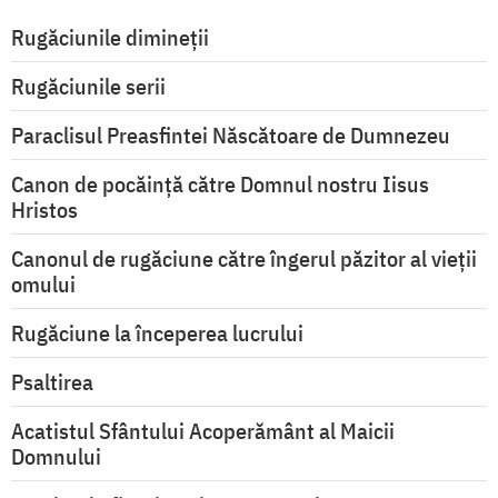
Rugăciunile dimineții
Rugăciunile serii
Paraclisul Preasfintei Născătoare de Dumnezeu
Canon de pocăință către Domnul nostru Iisus
Hristos
Canonul de rugăciune către îngerul păzitor al vieții
omului
Rugăciune la începerea lucrului
Psaltirea
Acatistul Sfântului Acoperământ al Maicii
Domnului