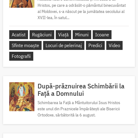
Hristos, pe care a odrăslit-o pământul binecuvântat
al Moldovei, s-a născut pe la jumătatea secolului al
XVII-lea, în satul...
Acatist
Rugăciuni
Viață
Minuni
Icoane
Sfinte moaște
Locuri de pelerinaj
Predici
Video
Fotografii
După-prăznuirea Schimbării la
Față a Domnului
Schimbarea la Față a Mântuitorului Iisus Hristos
este unul din Praznicele împărătești ale Bisericii
Ortodoxe, sărbătorită la 6 august.