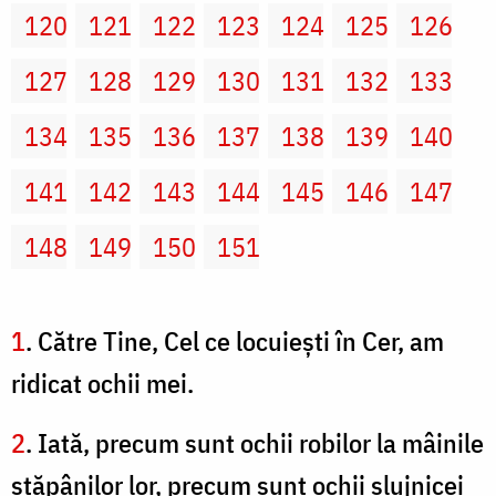
120
121
122
123
124
125
126
127
128
129
130
131
132
133
134
135
136
137
138
139
140
141
142
143
144
145
146
147
148
149
150
151
1
. Către Tine, Cel ce locuieşti în Cer, am
ridicat ochii mei.
2
. Iată, precum sunt ochii robilor la mâinile
stăpânilor lor, precum sunt ochii slujnicei