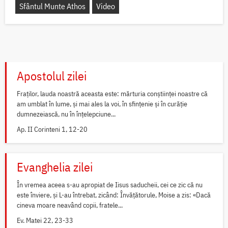
Sfântul Munte Athos
Video
Apostolul zilei
Fraților, lauda noastră aceasta este: mărturia conștiinței noastre că
am umblat în lume, și mai ales la voi, în sfințenie și în curăție
dumnezeiască, nu în înțelepciune...
Ap. II Corinteni 1, 12-20
Evanghelia zilei
În vremea aceea s-au apropiat de Iisus saducheii, cei ce zic că nu
este înviere, și L-au întrebat, zicând: Învățătorule, Moise a zis: «Dacă
cineva moare neavând copii, fratele...
Ev. Matei 22, 23-33