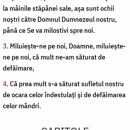
la mâinile stăpânei sale, aşa sunt ochii
noştri către Domnul Dumnezeul nostru,
până ce Se va milostivi spre noi.
3
. Miluieşte-ne pe noi, Doamne, miluieşte-
ne pe noi, că mult ne-am săturat de
defăimare,
4
. Că prea mult s-a săturat sufletul nostru
de ocara celor îndestulaţi şi de defăimarea
celor mândri.