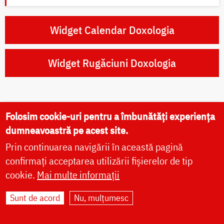
Widget Calendar Doxologia
Widget Rugăciuni Doxologia
Folosim cookie-uri pentru a îmbunătăți experiența
Rugăciuni zilnice
dumneavoastră pe acest site.
Prin continuarea navigării în această pagină
Rugăciunile dimineții
confirmați acceptarea utilizării fișierelor de tip
cookie.
Mai multe informații
Rugăciunile serii
Sunt de acord
Nu, mulțumesc
Paraclisul Preasfintei Născătoare de Dumnezeu