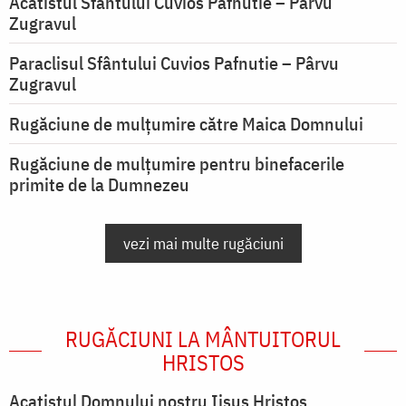
Acatistul Sfântului Cuvios Pafnutie – Pârvu
Zugravul
Paraclisul Sfântului Cuvios Pafnutie – Pârvu
Zugravul
Rugăciune de mulţumire către Maica Domnului
Rugăciune de mulțumire pentru binefacerile
primite de la Dumnezeu
vezi mai multe rugăciuni
RUGĂCIUNI LA MÂNTUITORUL
HRISTOS
Acatistul Domnului nostru Iisus Hristos