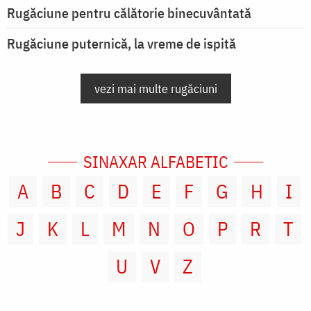
Rugăciune pentru călătorie binecuvântată
Rugăciune puternică, la vreme de ispită
vezi mai multe rugăciuni
SINAXAR ALFABETIC
A
B
C
D
E
F
G
H
I
J
K
L
M
N
O
P
R
T
U
V
Z