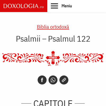
Skip
Meniu
to
main
Main
content
navigation
Biblia ortodoxă
Psalmii – Psalmul 122
CAPITOLE