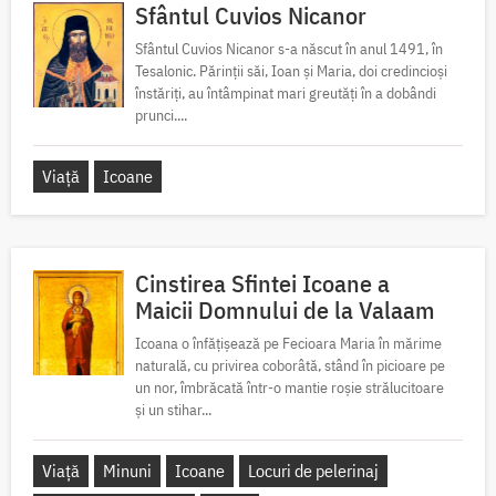
Sfântul Cuvios Nicanor
Sfântul Cuvios Nicanor s-a născut în anul 1491, în
Tesalonic. Părinții săi, Ioan și Maria, doi credincioși
înstăriți, au întâmpinat mari greutăți în a dobândi
prunci....
Viață
Icoane
Cinstirea Sfintei Icoane a
Maicii Domnului de la Valaam
Icoana o înfățișează pe Fecioara Maria în mărime
naturală, cu privirea coborâtă, stând în picioare pe
un nor, îmbrăcată într-o mantie roșie strălucitoare
și un stihar...
Viață
Minuni
Icoane
Locuri de pelerinaj