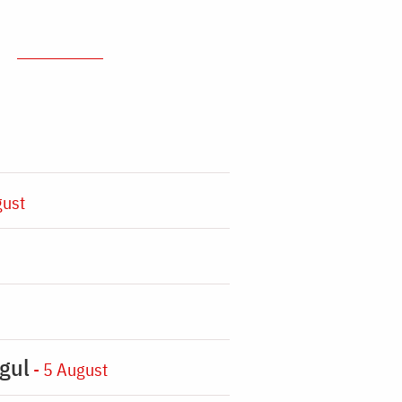
gust
gul
- 5 August