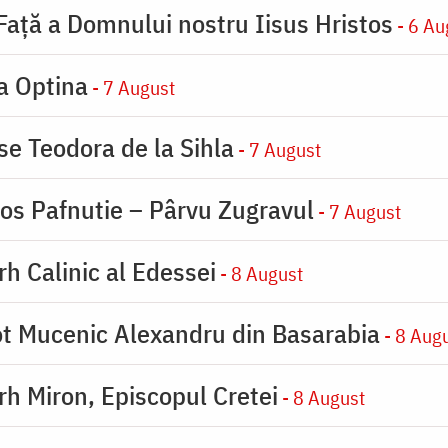
 Faţă a Domnului nostru Iisus Hristos
- 6 Au
la Optina
- 7 August
se Teodora de la Sihla
- 7 August
ios Pafnutie – Pârvu Zugravul
- 7 August
rh Calinic al Edessei
- 8 August
eot Mucenic Alexandru din Basarabia
- 8 Aug
arh Miron, Episcopul Cretei
- 8 August