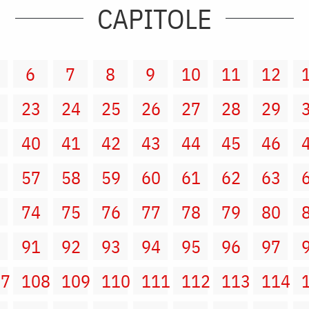
CAPITOLE
6
7
8
9
10
11
12
2
23
24
25
26
27
28
29
9
40
41
42
43
44
45
46
6
57
58
59
60
61
62
63
3
74
75
76
77
78
79
80
0
91
92
93
94
95
96
97
07
108
109
110
111
112
113
114