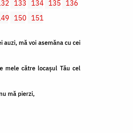
132
133
134
135
136
149
150
151
i auzi, mă voi asemăna cu cei
le mele către locaşul Tău cel
 nu mă pierzi,