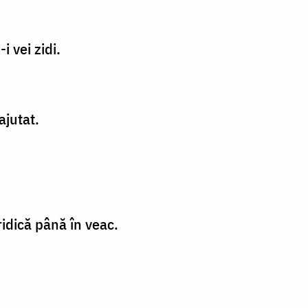
i vei zidi.
ajutat.
ridică până în veac.