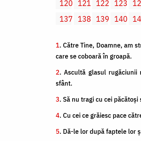
120
121
122
123
1
137
138
139
140
1
1
. Către Tine, Doamne, am st
care se coboară în groapă.
2
. Ascultă glasul rugăciunii
sfânt.
3
. Să nu tragi cu cei păcătoşi
4
. Cu cei ce grăiesc pace către
5
. Dă-le lor după faptele lor 