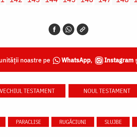
nității noastre pe
WhatsApp
,
Instagram
VECHIUL TESTAMENT
NOUL TESTAMENT
PARACLISE
RUGĂCIUNI
SLUJBE