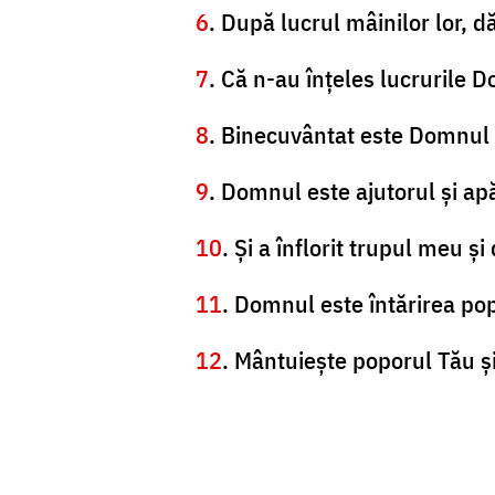
6
. După lucrul mâinilor lor, dă
7
. Că n-au înţeles lucrurile Do
8
. Binecuvântat este Domnul c
9
. Domnul este ajutorul şi ap
10
. Şi a înflorit trupul meu ş
11
. Domnul este întărirea po
12
. Mântuieşte poporul Tău şi