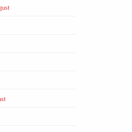
gust
ust