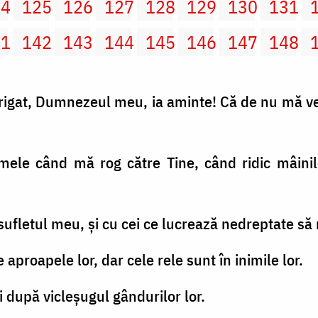
24
125
126
127
128
129
130
131
41
142
143
144
145
146
147
148
rigat, Dumnezeul meu, ia aminte! Că de nu mă ve
 mele când mă rog către Tine, când ridic mâini
 sufletul meu, şi cu cei ce lucrează nedreptate să
 aproapele lor, dar cele rele sunt în inimile lor.
şi după vicleşugul gândurilor lor.