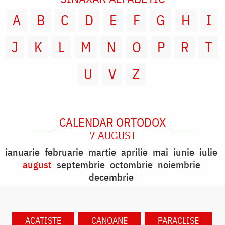
A
B
C
D
E
F
G
H
I
J
K
L
M
N
O
P
R
T
U
V
Z
CALENDAR ORTODOX
7 AUGUST
ianuarie
februarie
martie
aprilie
mai
iunie
iulie
august
septembrie
octombrie
noiembrie
decembrie
ACATISTE
CANOANE
PARACLISE