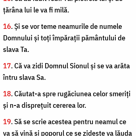
ţărâna lui le va fi milă.
16
. Și se vor teme neamurile de numele
Domnului şi toţi împăraţii pământului de
slava Ta.
17
. Că va zidi Domnul Sionul şi se va arăta
întru slava Sa.
18
. Căutat-a spre rugăciunea celor smeriţi
şi n-a dispreţuit cererea lor.
19
. Să se scrie acestea pentru neamul ce
va să vină şi poporul ce se zideşte va lăuda