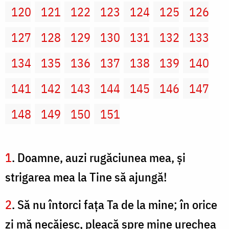
120
121
122
123
124
125
126
127
128
129
130
131
132
133
134
135
136
137
138
139
140
141
142
143
144
145
146
147
148
149
150
151
1
. Doamne, auzi rugăciunea mea, şi
strigarea mea la Tine să ajungă!
2
. Să nu întorci faţa Ta de la mine; în orice
zi mă necăjesc, pleacă spre mine urechea