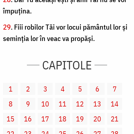
împuţina.
29
. Fiii robilor Tăi vor locui pământul lor şi
seminţia lor în veac va propăşi.
CAPITOLE
1
2
3
4
5
6
7
8
9
10
11
12
13
14
15
16
17
18
19
20
21
22
23
24
25
26
27
28