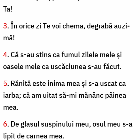
Ta!
3
. În orice zi Te voi chema, degrabă auzi-
mă!
4
. Că s-au stins ca fumul zilele mele şi
oasele mele ca uscăciunea s-au făcut.
5
. Rănită este inima mea şi s-a uscat ca
iarba; că am uitat să-mi mănânc pâinea
mea.
6
. De glasul suspinului meu, osul meu s-a
lipit de carnea mea.