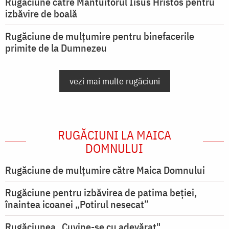
Rugăciune către Mântuitorul Iisus Hristos pentru
izbăvire de boală
Rugăciune de mulțumire pentru binefacerile
primite de la Dumnezeu
vezi mai multe rugăciuni
RUGĂCIUNI LA MAICA
DOMNULUI
Rugăciune de mulţumire către Maica Domnului
Rugăciune pentru izbăvirea de patima beției,
înaintea icoanei „Potirul nesecat”
Rugăciunea „Cuvine-se cu adevărat"