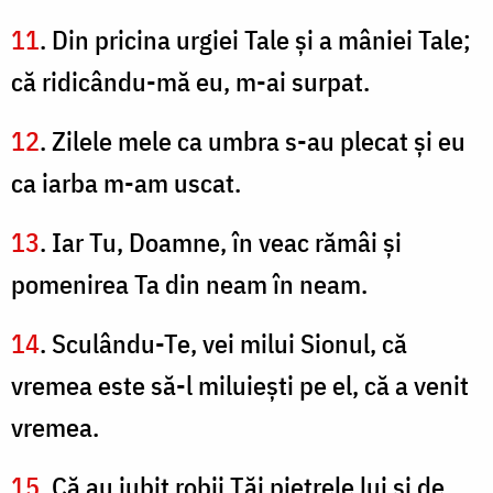
11
. Din pricina urgiei Tale şi a mâniei Tale;
că ridicându-mă eu, m-ai surpat.
12
. Zilele mele ca umbra s-au plecat şi eu
ca iarba m-am uscat.
13
. Iar Tu, Doamne, în veac rămâi şi
pomenirea Ta din neam în neam.
14
. Sculându-Te, vei milui Sionul, că
vremea este să-l miluieşti pe el, că a venit
vremea.
15
. Că au iubit robii Tăi pietrele lui şi de