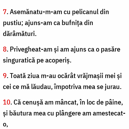
7
. Asemănatu-m-am cu pelicanul din
pustiu; ajuns-am ca bufniţa din
dărâmături.
8
. Privegheat-am şi am ajuns ca o pasăre
singuratică pe acoperiş.
9
. Toată ziua m-au ocărât vrăjmaşii mei şi
cei ce mă lăudau, împotriva mea se jurau.
10
. Că cenuşă am mâncat, în loc de pâine,
şi băutura mea cu plângere am amestecat-
o,