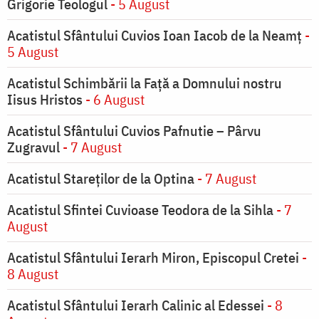
Grigorie Teologul
- 5 August
Acatistul Sfântului Cuvios Ioan Iacob de la Neamț
-
5 August
Acatistul Schimbării la Faţă a Domnului nostru
Iisus Hristos
- 6 August
Acatistul Sfântului Cuvios Pafnutie – Pârvu
Zugravul
- 7 August
Acatistul Stareţilor de la Optina
- 7 August
Acatistul Sfintei Cuvioase Teodora de la Sihla
- 7
August
Acatistul Sfântului Ierarh Miron, Episcopul Cretei
-
8 August
Acatistul Sfântului Ierarh Calinic al Edessei
- 8