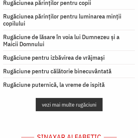
Rugăciunea părinților pentru copii
Rugăciunea părinților pentru luminarea minţii
copilului
Rugăciune de lăsare în voia lui Dumnezeu şi a
Maicii Domnului
Rugăciune pentru izbăvirea de vrăjmași
Rugăciune pentru călătorie binecuvântată
Rugăciune puternică, la vreme de ispită
vezi mai multe rugăciuni
SINAXAR ALFABETIC