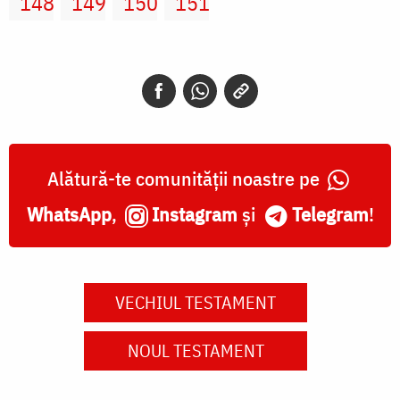
148
149
150
151
Alătură-te comunității noastre pe
WhatsApp
,
Instagram
și
Telegram
!
VECHIUL TESTAMENT
NOUL TESTAMENT