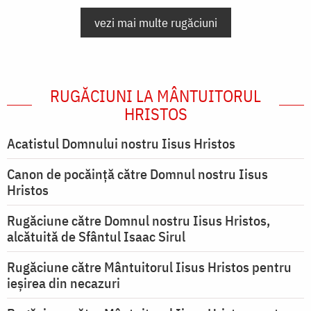
vezi mai multe rugăciuni
RUGĂCIUNI LA MÂNTUITORUL
HRISTOS
Acatistul Domnului nostru Iisus Hristos
Canon de pocăință către Domnul nostru Iisus
Hristos
Rugăciune către Domnul nostru Iisus Hristos,
alcătuită de Sfântul Isaac Sirul
Rugăciune către Mântuitorul Iisus Hristos pentru
ieşirea din necazuri