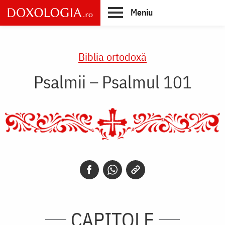
Skip
Meniu
to
main
Main
content
navigation
Biblia ortodoxă
Psalmii – Psalmul 101
CAPITOLE