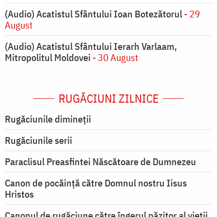
(Audio) Acatistul Sfântului Ioan Botezătorul
- 29
August
(Audio) Acatistul Sfântului Ierarh Varlaam,
Mitropolitul Moldovei
- 30 August
RUGĂCIUNI ZILNICE
Rugăciunile dimineții
Rugăciunile serii
Paraclisul Preasfintei Născătoare de Dumnezeu
Canon de pocăință către Domnul nostru Iisus
Hristos
Canonul de rugăciune către îngerul păzitor al vieții