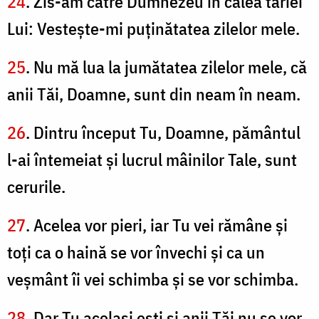
24
. Zis-am către Dumnezeu în calea tăriei
Lui: Vesteşte-mi puţinătatea zilelor mele.
25
. Nu mă lua la jumătatea zilelor mele, că
anii Tăi, Doamne, sunt din neam în neam.
26
. Dintru început Tu, Doamne, pământul
l-ai întemeiat şi lucrul mâinilor Tale, sunt
cerurile.
27
. Acelea vor pieri, iar Tu vei rămâne şi
toţi ca o haină se vor învechi şi ca un
veşmânt îi vei schimba şi se vor schimba.
28
. Dar Tu acelaşi eşti şi anii Tăi nu se vor