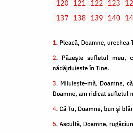
120
121
122
123
1
137
138
139
140
1
1
. Pleacă, Doamne, urechea Ta
2
. Păzeşte sufletul meu, 
nădăjduieşte în Tine.
3
. Miluieşte-mă, Doamne, că 
Doamne, am ridicat sufletul 
4
. Că Tu, Doamne, bun şi blân
5
. Ascultă, Doamne, rugăciune