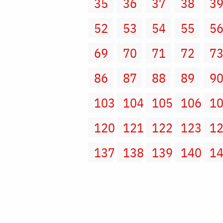
35
36
37
38
3
52
53
54
55
5
69
70
71
72
7
86
87
88
89
9
103
104
105
106
1
120
121
122
123
1
137
138
139
140
1