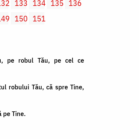
132
133
134
135
136
149
150
151
u, pe robul Tău, pe cel ce
tul robului Tău, că spre Tine,
ă pe Tine.