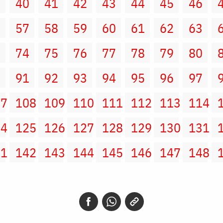
9
40
41
42
43
44
45
46
6
57
58
59
60
61
62
63
3
74
75
76
77
78
79
80
0
91
92
93
94
95
96
97
07
108
109
110
111
112
113
114
24
125
126
127
128
129
130
131
41
142
143
144
145
146
147
148