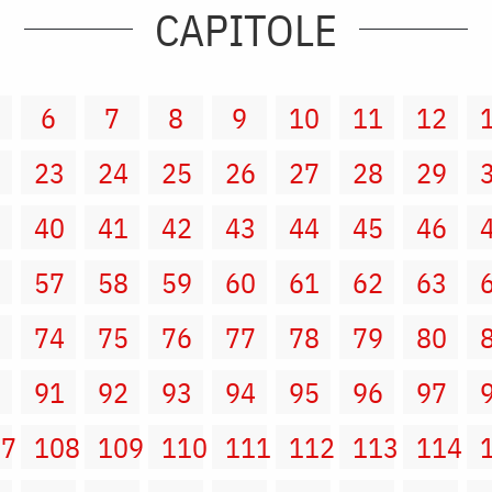
CAPITOLE
6
7
8
9
10
11
12
2
23
24
25
26
27
28
29
9
40
41
42
43
44
45
46
6
57
58
59
60
61
62
63
3
74
75
76
77
78
79
80
0
91
92
93
94
95
96
97
07
108
109
110
111
112
113
114