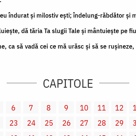
 îndurat şi milostiv eşti; îndelung-răbdător şi m
ieşte, dă tăria Ta slugii Tale şi mântuieşte pe fiul
e, ca să vadă cei ce mă urăsc şi să se ruşineze,
CAPITOLE
6
7
8
9
10
11
12
2
23
24
25
26
27
28
29