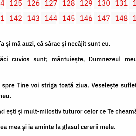
24
125
126
127
128
129
130
131
41
142
143
144
145
146
147
148
 şi mă auzi, că sărac şi necăjit sunt eu.
căci cuvios sunt; mântuieşte, Dumnezeul me
spre Tine voi striga toată ziua. Veseleşte sufle
meu.
d eşti şi mult-milostiv tuturor celor ce Te cheam
a mea şi ia aminte la glasul cererii mele.