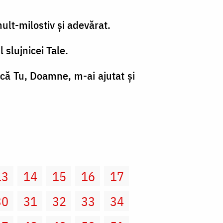
ult-milostiv şi adevărat.
 slujnicei Tale.
 că Tu, Doamne, m-ai ajutat şi
13
14
15
16
17
30
31
32
33
34