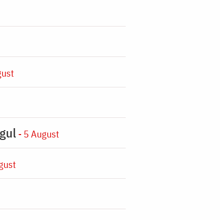
gust
gul
- 5 August
gust