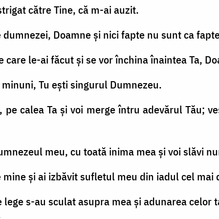
rigat către Tine, că m-ai auzit.
 dumnezei, Doamne şi nici fapte nu sunt ca fapte
e care le-ai făcut şi se vor închina înaintea Ta, 
ci minuni, Tu eşti singurul Dumnezeu.
 pe calea Ta şi voi merge întru adevărul Tău; v
mnezeul meu, cu toată inima mea şi voi slăvi nu
mine şi ai izbăvit sufletul meu din iadul cel mai 
 lege s-au sculat asupra mea şi adunarea celor ta
.