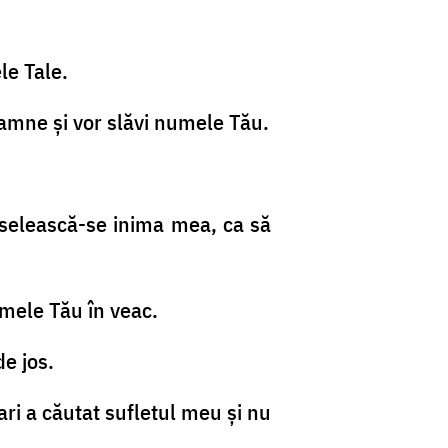
le Tale.
Doamne şi vor slăvi numele Tău.
eselească-se inima mea, ca să
mele Tău în veac.
de jos.
ri a căutat sufletul meu şi nu