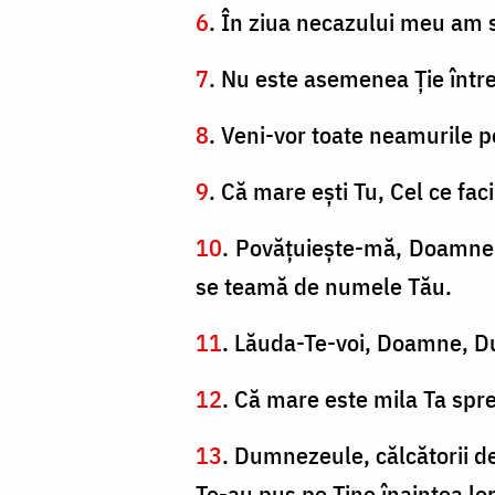
6
. În ziua necazului meu am st
7
. Nu este asemenea Ție între
8
. Veni-vor toate neamurile p
9
. Că mare eşti Tu, Cel ce fa
10
. Povăţuieşte-mă, Doamne,
se teamă de numele Tău.
11
. Lăuda-Te-voi, Doamne, Du
12
. Că mare este mila Ta spre 
13
. Dumnezeule, călcătorii de
Te-au pus pe Tine înaintea lor