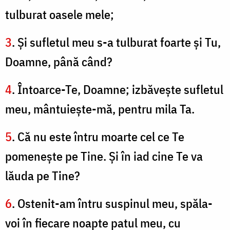
tulburat oasele mele;
3
. Şi sufletul meu s-a tulburat foarte şi Tu,
Doamne, până când?
4
. Întoarce-Te, Doamne; izbăveşte sufletul
meu, mântuieşte-mă, pentru mila Ta.
5
. Că nu este întru moarte cel ce Te
pomeneşte pe Tine. Şi în iad cine Te va
lăuda pe Tine?
6
. Ostenit-am întru suspinul meu, spăla-
voi în fiecare noapte patul meu, cu