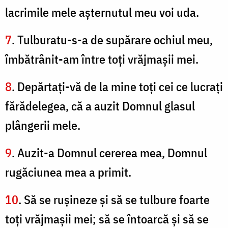
lacrimile mele aşternutul meu voi uda.
7
. Tulburatu-s-a de supărare ochiul meu,
îmbătrânit-am între toţi vrăjmaşii mei.
8
. Depărtaţi-vă de la mine toţi cei ce lucraţi
fărădelegea, că a auzit Domnul glasul
plângerii mele.
9
. Auzit-a Domnul cererea mea, Domnul
rugăciunea mea a primit.
10
. Să se ruşineze şi să se tulbure foarte
toţi vrăjmaşii mei; să se întoarcă şi să se