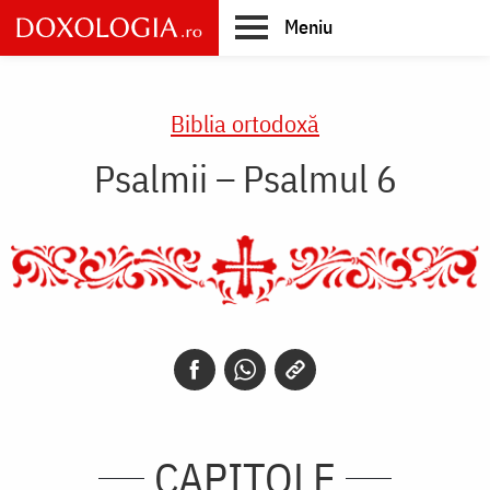
Skip
Meniu
to
main
Main
content
navigation
Biblia ortodoxă
Psalmii – Psalmul 6
CAPITOLE