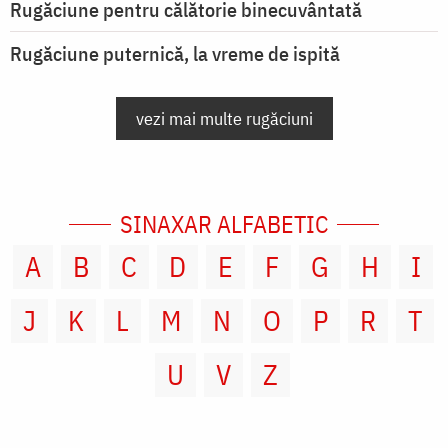
Rugăciune pentru călătorie binecuvântată
Rugăciune puternică, la vreme de ispită
vezi mai multe rugăciuni
SINAXAR ALFABETIC
A
B
C
D
E
F
G
H
I
J
K
L
M
N
O
P
R
T
U
V
Z