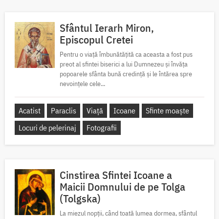
Sfântul Ierarh Miron,
Episcopul Cretei
Pentru o viață îmbunătățită ca aceasta a fost pus
preot al sfintei biserici a lui Dumnezeu și învăța
popoarele sfânta bună credință și le întărea spre
nevoințele cele...
Acatist
Paraclis
Viață
Icoane
Sfinte moaște
Locuri de pelerinaj
Fotografii
Cinstirea Sfintei Icoane a
Maicii Domnului de pe Tolga
(Tolgska)
La miezul nopții, când toată lumea dormea, sfântul