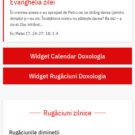
Evanghelia zilei
În vremea aceea s-au apropiat de Petru cei ce strâng darea (
pentru
templu
) și i-au zis: Învățătorul vostru nu plătește darea? Ba da! – a
zis el. Dar intrând...
Ev. Matei 17, 24-27; 18, 1-4
Widget Calendar Doxologia
Widget Rugăciuni Doxologia
Rugăciuni zilnice
Rugăciunile dimineții