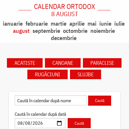
CALENDAR ORTODOX
8 AUGUST
ianuarie
februarie
martie
aprilie
mai
iunie
iulie
august
septembrie
octombrie
noiembrie
decembrie
ACATISTE
CANOANE
PARACLISE
RUGĂCIUNI
SLUJBE
Caută în calendar după dată