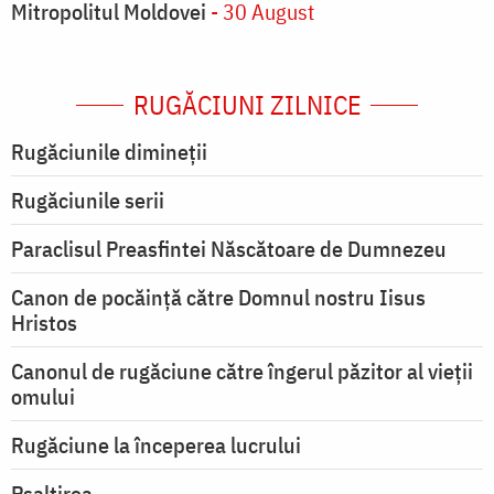
Mitropolitul Moldovei
- 30 August
RUGĂCIUNI ZILNICE
Rugăciunile dimineții
Rugăciunile serii
Paraclisul Preasfintei Născătoare de Dumnezeu
Canon de pocăință către Domnul nostru Iisus
Hristos
Canonul de rugăciune către îngerul păzitor al vieții
omului
Rugăciune la începerea lucrului
Psaltirea