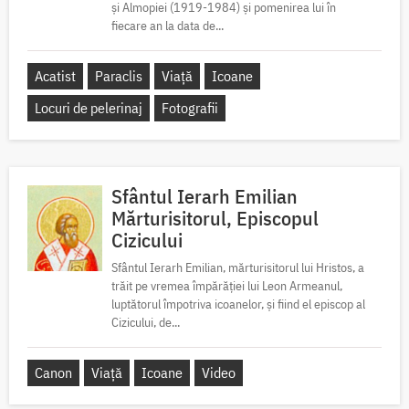
și Almopiei (1919-1984) și pomenirea lui în
fiecare an la data de...
Acatist
Paraclis
Viață
Icoane
Locuri de pelerinaj
Fotografii
Sfântul Ierarh Emilian
Mărturisitorul, Episcopul
Cizicului
Sfântul Ierarh Emilian, mărturisitorul lui Hristos, a
trăit pe vremea împărăției lui Leon Armeanul,
luptătorul împotriva icoanelor, și fiind el episcop al
Cizicului, de...
Canon
Viață
Icoane
Video