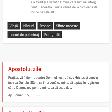
s-a trezit și a văzut o lumină care lumina întreg
ținutul. Aceasta lumină venea de la o coloană de
foc de pe celălalt...
Viață
Minuni
Icoane
Sfinte moaște
Locuri de pelerinaj
Fotografii
Apostolul zilei
Fraților, vă îndemn, pentru Domnul nostru Iisus Hristos și pentru
iubirea Duhului Sfânt, ca împreună cu mine, să luptați în rugăciuni
către Dumnezeu pentru mine, ca să scap de...
Ap. Romani 15, 30-33