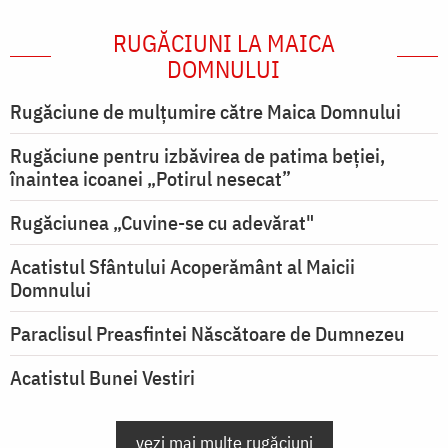
RUGĂCIUNI LA MAICA
DOMNULUI
Rugăciune de mulţumire către Maica Domnului
Rugăciune pentru izbăvirea de patima beției,
înaintea icoanei „Potirul nesecat”
Rugăciunea „Cuvine-se cu adevărat"
Acatistul Sfântului Acoperământ al Maicii
Domnului
Paraclisul Preasfintei Născătoare de Dumnezeu
Acatistul Bunei Vestiri
vezi mai multe rugăciuni