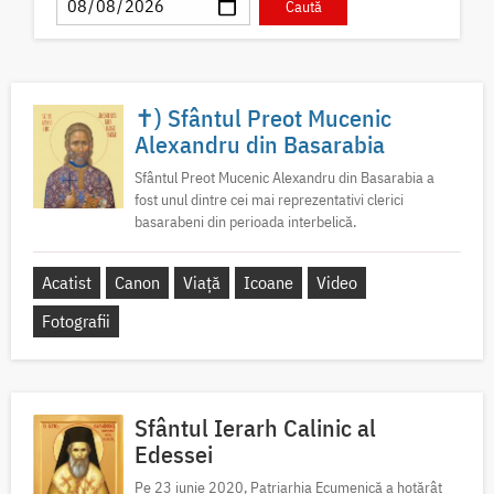
✝) Sfântul Preot Mucenic
Alexandru din Basarabia
Sfântul Preot Mucenic Alexandru din Basarabia a
fost unul dintre cei mai reprezentativi clerici
basarabeni din perioada interbelică.
Acatist
Canon
Viață
Icoane
Video
Fotografii
Sfântul Ierarh Calinic al
Edessei
Pe 23 iunie 2020, Patriarhia Ecumenică a hotărât