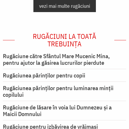
vezi mai multe rugăciuni
RUGĂCIUNI LA TOATĂ
TREBUINȚA
Rugăciune către Sfântul Mare Mucenic Mina,
pentru ajutor la găsirea lucrurilor pierdute
Rugăciunea părinților pentru copii
Rugăciunea părinților pentru luminarea minţii
copilului
Rugăciune de lăsare în voia lui Dumnezeu şi a
Maicii Domnului
Rugăciune pentru izbăvirea de vrăjmași