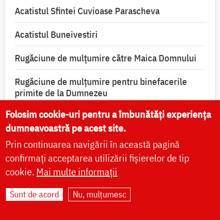
Acatistul Sfintei Cuvioase Parascheva
Acatistul Buneivestiri
Rugăciune de mulţumire către Maica Domnului
Rugăciune de mulțumire pentru binefacerile
primite de la Dumnezeu
Folosim cookie-uri pentru a îmbunătăți experiența
dumneavoastră pe acest site.
Prin continuarea navigării în această pagină
Rugăciuni către sfinții zilei
confirmați acceptarea utilizării fișierelor de tip
cookie.
Mai multe informații
Troparul Sfântului Ierarh Miron, Episcopul Cretei
Sunt de acord
Nu, mulțumesc
Troparul Sfântului Ierarh Miron, Episcopul Cretei