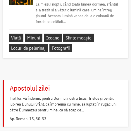
La miezul nopții, când toată lumea dormea, sfântul
s-a trezit și a văzut o lumină care lumina întreg
ținutul. Aceasta lumină venea de la o coloană de
foc de pe celălalt...
Viață
Minuni
Icoane
Sfinte moaște
Locuri de pelerinaj
Fotografii
Apostolul zilei
Fraților, vă îndemn, pentru Domnul nostru Iisus Hristos și pentru
iubirea Duhului Sfânt, ca împreună cu mine, să luptați în rugăciuni
către Dumnezeu pentru mine, ca să scap de...
Ap. Romani 15, 30-33