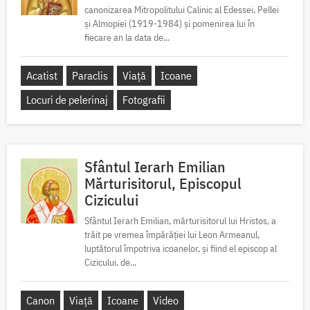
canonizarea Mitropolitului Calinic al Edessei, Pellei
și Almopiei (1919-1984) și pomenirea lui în
fiecare an la data de...
Acatist
Paraclis
Viață
Icoane
Locuri de pelerinaj
Fotografii
Sfântul Ierarh Emilian
Mărturisitorul, Episcopul
Cizicului
Sfântul Ierarh Emilian, mărturisitorul lui Hristos, a
trăit pe vremea împărăției lui Leon Armeanul,
luptătorul împotriva icoanelor, și fiind el episcop al
Cizicului, de...
Canon
Viață
Icoane
Video