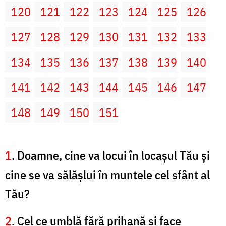
120
121
122
123
124
125
126
127
128
129
130
131
132
133
134
135
136
137
138
139
140
141
142
143
144
145
146
147
148
149
150
151
1
. Doamne, cine va locui în locaşul Tău şi
cine se va sălăşlui în muntele cel sfânt al
Tău?
2
. Cel ce umblă fără prihană şi face