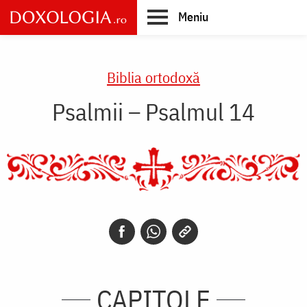
Skip
Meniu
to
main
Main
content
navigation
Biblia ortodoxă
Psalmii – Psalmul 14
CAPITOLE