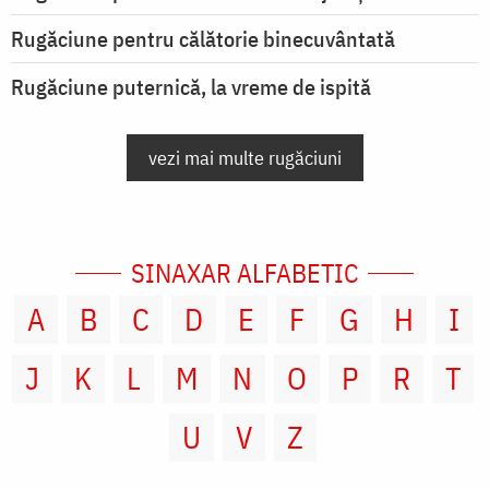
Rugăciune pentru călătorie binecuvântată
Rugăciune puternică, la vreme de ispită
vezi mai multe rugăciuni
SINAXAR ALFABETIC
A
B
C
D
E
F
G
H
I
J
K
L
M
N
O
P
R
T
U
V
Z