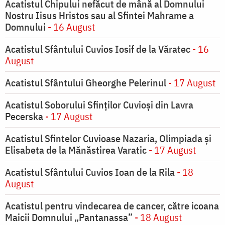
Acatistul Chipului nefăcut de mână al Domnului
Nostru Iisus Hristos sau al Sfintei Mahrame a
Domnului
- 16 August
Acatistul Sfântului Cuvios Iosif de la Văratec
- 16
August
Acatistul Sfântului Gheorghe Pelerinul
- 17 August
Acatistul Soborului Sfinților Cuvioși din Lavra
Pecerska
- 17 August
Acatistul Sfintelor Cuvioase Nazaria, Olimpiada și
Elisabeta de la Mănăstirea Varatic
- 17 August
Acatistul Sfântului Cuvios Ioan de la Rila
- 18
August
Acatistul pentru vindecarea de cancer, către icoana
Maicii Domnului „Pantanassa”
- 18 August