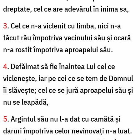
dreptate, cel ce are adevărul în inima sa,
3
. Cel ce n-a viclenit cu limba, nici n-a
făcut rău împotriva vecinului său şi ocară
n-a rostit împotriva aproapelui său.
4
. Defăimat să fie înaintea Lui cel ce
vicleneşte, iar pe cei ce se tem de Domnul
îi slăveşte; cel ce se jură aproapelui său şi
nu se leapădă,
5
. Argintul său nu l-a dat cu camătă şi
daruri împotriva celor nevinovaţi n-a luat.