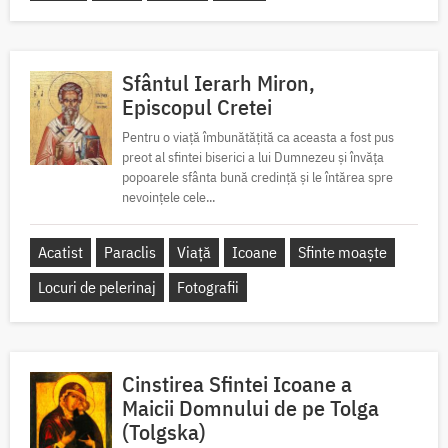
Sfântul Ierarh Miron,
Episcopul Cretei
Pentru o viață îmbunătățită ca aceasta a fost pus
preot al sfintei biserici a lui Dumnezeu și învăța
popoarele sfânta bună credință și le întărea spre
nevoințele cele...
Acatist
Paraclis
Viață
Icoane
Sfinte moaște
Locuri de pelerinaj
Fotografii
Cinstirea Sfintei Icoane a
Maicii Domnului de pe Tolga
(Tolgska)