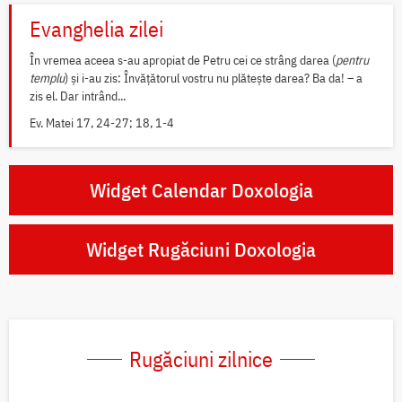
Evanghelia zilei
În vremea aceea s-au apropiat de Petru cei ce strâng darea (
pentru
templu
) și i-au zis: Învățătorul vostru nu plătește darea? Ba da! – a
zis el. Dar intrând...
Ev. Matei 17, 24-27; 18, 1-4
Widget Calendar Doxologia
Widget Rugăciuni Doxologia
Rugăciuni zilnice