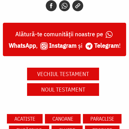
Alătură-te comunității noastre pe
WhatsApp
,
Instagram
și
Telegram
!
VECHIUL TESTAMENT
NOUL TESTAMENT
ACATISTE
CANOANE
PARACLISE