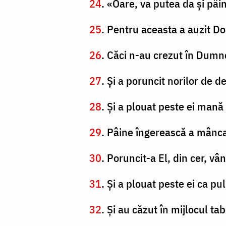
24
. «Oare, va putea da şi pâ
25
. Pentru aceasta a auzit Do
26
. Căci n-au crezut în Dumne
27
. Şi a poruncit norilor de d
28
. Şi a plouat peste ei mană
29
. Pâine îngerească a mâncat
30
. Poruncit-a El, din cer, vâ
31
. Şi a plouat peste ei ca pu
32
. Şi au căzut în mijlocul tab