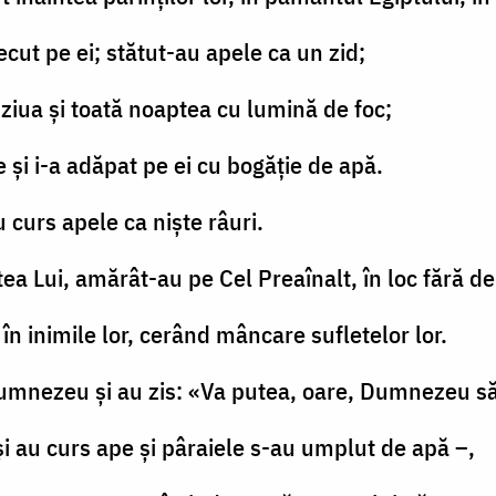
ecut pe ei; stătut-au apele ca un zid;
r ziua şi toată noaptea cu lumină de foc;
e şi i-a adăpat pe ei cu bogăţie de apă.
u curs apele ca nişte râuri.
ntea Lui, amărât-au pe Cel Preaînalt, în loc fără d
în inimile lor, cerând mâncare sufletelor lor.
i Dumnezeu şi au zis: «Va putea, oare, Dumnezeu s
 şi au curs ape şi pâraiele s-au umplut de apă –,