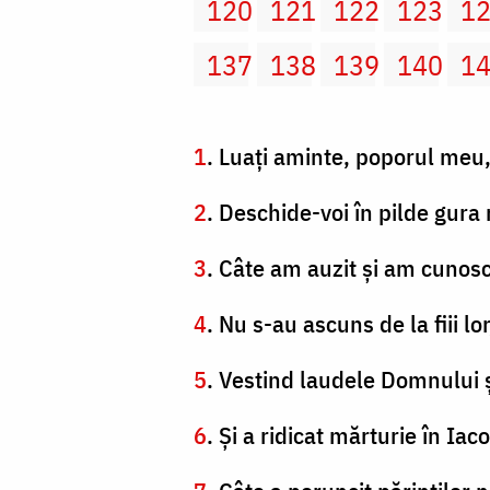
120
121
122
123
1
137
138
139
140
1
1
. Luaţi aminte, poporul meu, 
2
. Deschide-voi în pilde gura
3
. Câte am auzit şi am cunoscu
4
. Nu s-au ascuns de la fiii l
5
. Vestind laudele Domnului şi
6
. Şi a ridicat mărturie în Iaco