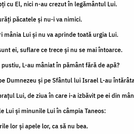
pţi cu El, nici n-au crezut în legământul Lui.
urăţi păcatele şi nu-i va nimici.
ri mânia Lui şi nu va aprinde toată urgia Lui.
unt ei, suflare ce trece şi nu se mai întoarce.
n pustiu, L-au mâniat în pământ fără de apă?
it pe Dumnezeu şi pe Sfântul lui Israel L-au întărâta
aţul Lui, de ziua în care i-a izbăvit pe ei din mâ
le Lui şi minunile Lui în câmpia Taneos:
ile lor şi apele lor, ca să nu bea.