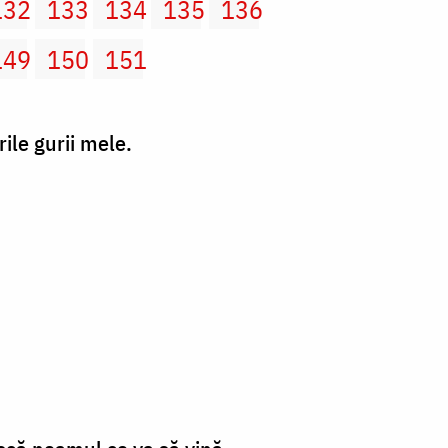
132
133
134
135
136
149
150
151
ile gurii mele.