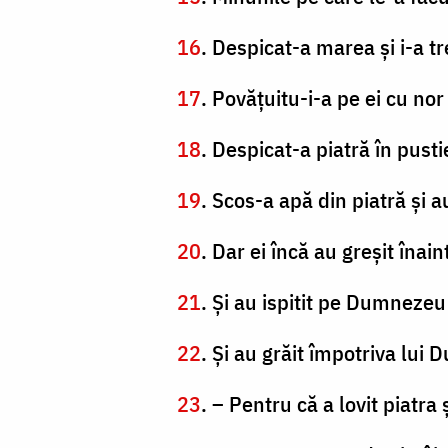
16
. Despicat-a marea şi i-a tr
17
. Povăţuitu-i-a pe ei cu no
18
. Despicat-a piatră în pusti
19
. Scos-a apă din piatră şi a
20
. Dar ei încă au greşit înai
21
. Şi au ispitit pe Dumnezeu 
22
. Şi au grăit împotriva lu
23
. – Pentru că a lovit piatra