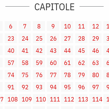
CAPITOLE
6
7
8
9
10
11
12
2
23
24
25
26
27
28
29
9
40
41
42
43
44
45
46
6
57
58
59
60
61
62
63
3
74
75
76
77
78
79
80
0
91
92
93
94
95
96
97
07
108
109
110
111
112
113
114