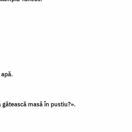
e apă.
ă gătească masă în pustiu?».