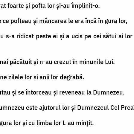
at foarte şi pofta lor şi-au împlinit-o.
e ce pofteau şi mâncarea le era încă în gura lor,
a ridicat peste ei şi a ucis pe cei sătui ai lor şi
mai păcătuit şi n-au crezut în minunile Lui.
ne zilele lor şi anii lor degrabă.
căutau şi se întorceau şi reveneau la Dumnezeu.
umnezeu este ajutorul lor şi Dumnezeul Cel Preaîn
gura lor şi cu limba lor L-au minţit.