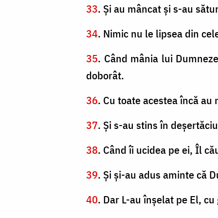
33
. Şi au mâncat şi s-au sătur
34
. Nimic nu le lipsea din cel
35
. Când mânia lui Dumnezeu s-
doborât.
36
. Cu toate acestea încă au 
37
. Şi s-au stins în deşertăciu
38
. Când îi ucidea pe ei, Îl 
39
. Şi şi-au adus aminte că D
40
. Dar L-au înşelat pe El, cu 