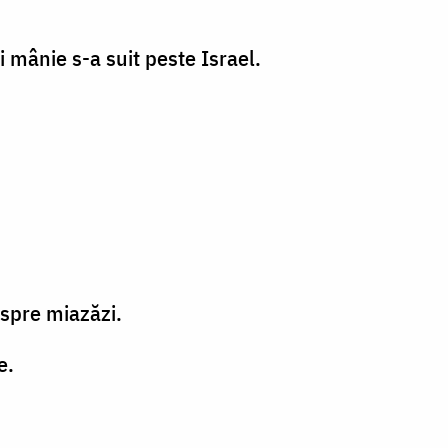
i mânie s-a suit peste Israel.
nspre miazăzi.
e.