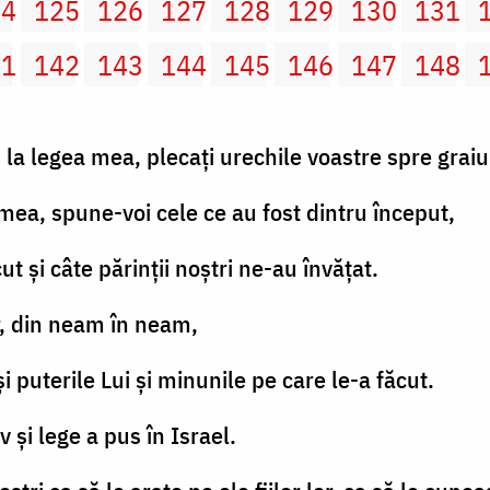
24
125
126
127
128
129
130
131
41
142
143
144
145
146
147
148
la legea mea, plecaţi urechile voastre spre graiur
 mea, spune-voi cele ce au fost dintru început,
t şi câte părinţii noştri ne-au învăţat.
or, din neam în neam,
 puterile Lui şi minunile pe care le-a făcut.
v şi lege a pus în Israel.