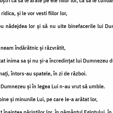
oştri ca să le arate pe ele fiilor lor, ca să le cun
ridica, şi le vor vesti fiilor lor,
 nădejdea lor şi să nu uite binefacerile lui Du
r neam îndărătnic şi răzvrătit,
tat inima sa şi nu şi-a încredinţat lui Dumnezeu 
rmaţi, întors-au spatele, în zi de război.
i Dumnezeu şi în legea Lui n-au vrut să umble.
 bine şi minunile Lui, pe care le-a arătat lor,
t înaintea părinţilor lor, în pământul Egiptului, 