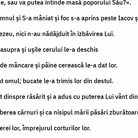
ine, sau va putea întinde masă poporului Său?».
mnul şi S-a mâniat şi foc s-a aprins peste Iacov ş
zeu, nici n-au nădăjduit în izbăvirea Lui.
easupra şi uşile cerului le-a deschis
 de mâncare şi pâine cerească le-a dat lor.
 omul; bucate le-a trimis lor din destul.
nt dinspre răsărit şi a adus cu puterea Lui vânt di
lberea cărnuri şi ca nisipul mării păsări zburătoar
erei lor, împrejurul corturilor lor.