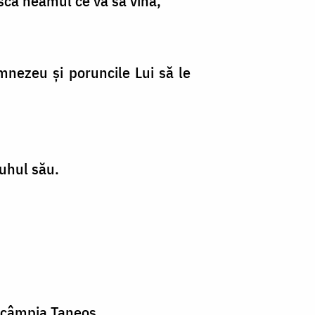
oască neamul ce va să vină,
mnezeu şi poruncile Lui să le
duhul său.
în câmpia Taneos.