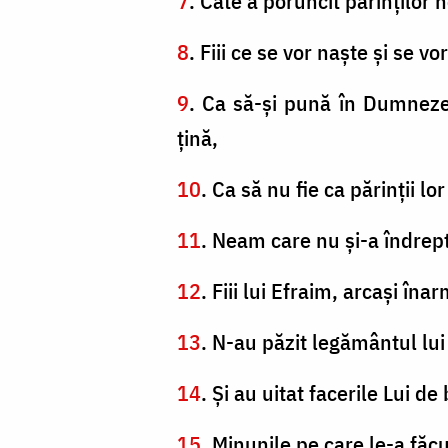
7
. Câte a poruncit părinţilor n
8
. Fiii ce se vor naşte şi se vor 
9
. Ca să-şi pună în Dumnezeu
ţină,
10
. Ca să nu fie ca părinţii lo
11
. Neam care nu şi-a îndrep
12
. Fiii lui Efraim, arcaşi îna
13
. N-au păzit legământul lu
14
. Şi au uitat facerile Lui de
15
. Minunile pe care le-a făcu