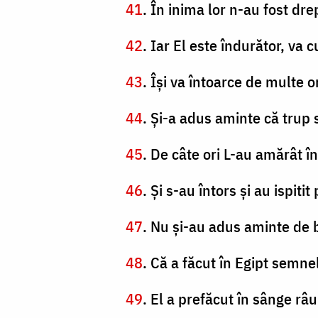
41
. În inima lor n-au fost dre
42
. Iar El este îndurător, va c
43
. Îşi va întoarce de multe o
44
. Şi-a adus aminte că trup s
45
. De câte ori L-au amărât î
46
. Şi s-au întors şi au ispit
47
. Nu şi-au adus aminte de br
48
. Că a făcut în Egipt semne
49
. El a prefăcut în sânge râur