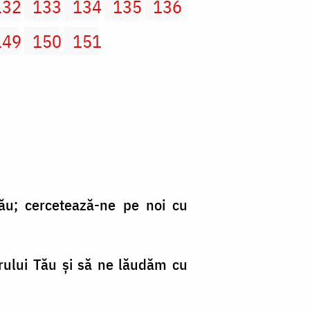
132
133
134
135
136
149
150
151
ău; cercetează-ne pe noi cu
rului Tău şi să ne lăudăm cu