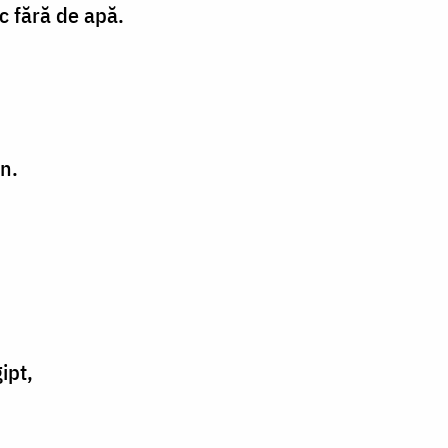
oc fără de apă.
on.
ipt,