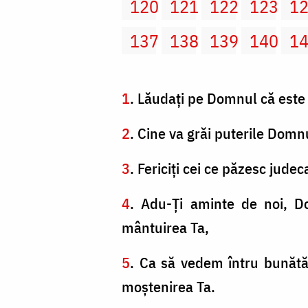
120
121
122
123
1
137
138
139
140
1
1
. Lăudaţi pe Domnul că este 
2
. Cine va grăi puterile Domnu
3
. Fericiţi cei ce păzesc jude
4
. Adu-Ţi aminte de noi, D
mântuirea Ta,
5
. Ca să vedem întru bunătă
moştenirea Ta.