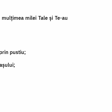
e mulţimea milei Tale şi Te-au
prin pustiu;
aşului;