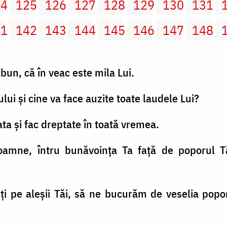
24
125
126
127
128
129
130
131
41
142
143
144
145
146
147
148
bun, că în veac este mila Lui.
lui şi cine va face auzite toate laudele Lui?
cata şi fac dreptate în toată vremea.
oamne, întru bunăvoinţa Ta faţă de poporul T
ţi pe aleşii Tăi, să ne bucurăm de veselia popo