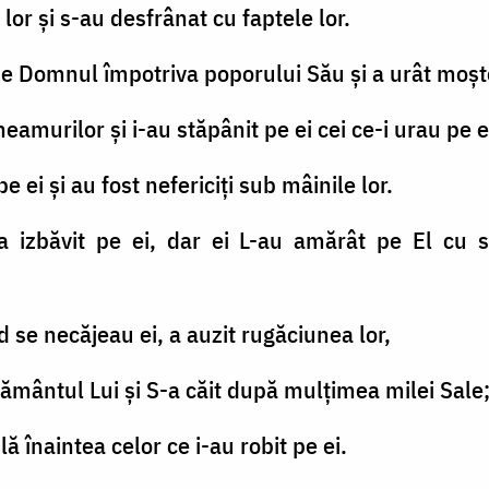
 lor şi s-au desfrânat cu faptele lor.
ie Domnul împotriva poporului Său şi a urât moşt
 neamurilor şi i-au stăpânit pe ei cei ce-i urau pe e
pe ei şi au fost nefericiţi sub mâinile lor.
 izbăvit pe ei, dar ei L-au amărât pe El cu sf
 se necăjeau ei, a auzit rugăciunea lor,
gământul Lui şi S-a căit după mulţimea milei Sale
lă înaintea celor ce i-au robit pe ei.