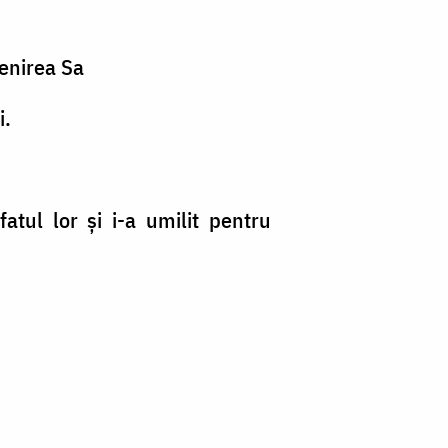
enirea Sa
i.
atul lor şi i-a umilit pentru
;