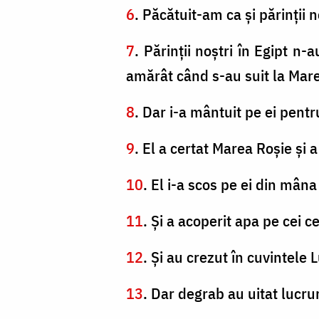
6
. Păcătuit-am ca şi părinţii
7
. Părinţii noştri în Egipt n
amărât când s-au suit la Mar
8
. Dar i-a mântuit pe ei pent
9
. El a certat Marea Roşie şi 
10
. El i-a scos pe ei din mâna
11
. Şi a acoperit apa pe cei c
12
. Şi au crezut în cuvintele L
13
. Dar degrab au uitat lucruri