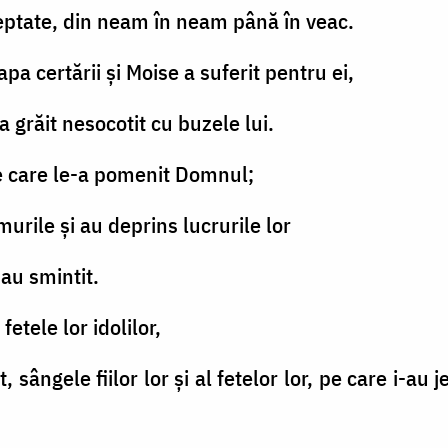
 dreptate, din neam în neam până în veac.
apa certării şi Moise a suferit pentru ei,
a grăit nesocotit cu buzele lui.
e care le-a pomenit Domnul;
urile şi au deprins lucrurile lor
s-au smintit.
e fetele lor idolilor,
sângele fiilor lor şi al fetelor lor, pe care i-au je