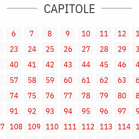
CAPITOLE
6
7
8
9
10
11
12
2
23
24
25
26
27
28
29
9
40
41
42
43
44
45
46
6
57
58
59
60
61
62
63
3
74
75
76
77
78
79
80
0
91
92
93
94
95
96
97
07
108
109
110
111
112
113
114