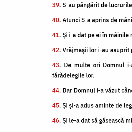
39
. S-au pângărit de lucrurile
40
. Atunci S-a aprins de mân
41
. Şi i-a dat pe ei în mâinile
42
. Vrăjmaşii lor i-au asuprit 
43
. De multe ori Domnul i-a
fărădelegile lor.
44
. Dar Domnul i-a văzut când
45
. Şi şi-a adus aminte de le
46
. Şi le-a dat să găsească mi