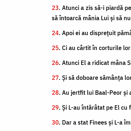
23
. Atunci a zis să-i piardă pe
să întoarcă mânia Lui şi să nu
24
. Apoi ei au dispreţuit pămâ
25
. Ci au cârtit în corturile 
26
. Atunci El a ridicat mâna S
27
. Şi să doboare sămânţa lor 
28
. Au jertfit lui Baal-Peor ş
29
. Şi L-au întărâtat pe El cu 
30
. Dar a stat Finees şi L-a îm