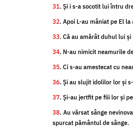
31
. Şi i s-a socotit lui întru
32
. Apoi L-au mâniat pe El la 
33
. Că au amărât duhul lui şi 
34
. N-au nimicit neamurile d
35
. Ci s-au amestecat cu neam
36
. Şi au slujit idolilor lor şi 
37
. Şi-au jertfit pe fiii lor şi p
38
. Au vărsat sânge nevinovat, 
spurcat pământul de sânge.