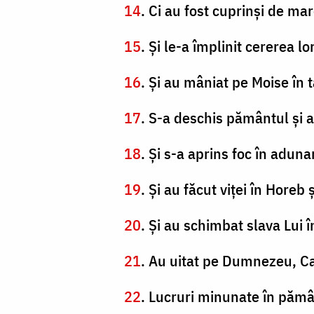
14
. Ci au fost cuprinşi de mar
15
. Şi le-a împlinit cererea lor
16
. Şi au mâniat pe Moise în 
17
. S-a deschis pământul şi a
18
. Şi s-a aprins foc în aduna
19
. Şi au făcut viţei în Horeb 
20
. Şi au schimbat slava Lui
21
. Au uitat pe Dumnezeu, Care
22
. Lucruri minunate în pămân