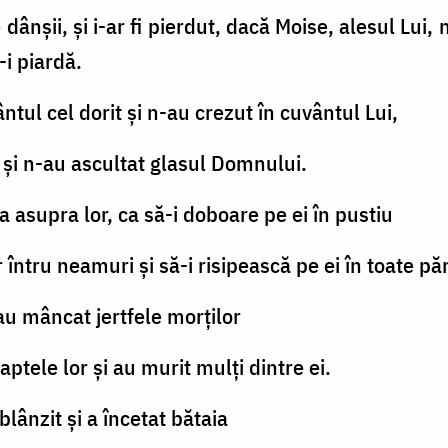
 dânşii, şi i-ar fi pierdut, dacă Moise, alesul Lui, n
-i piardă.
ntul cel dorit şi n-au crezut în cuvântul Lui,
lor şi n-au ascultat glasul Domnului.
a asupra lor, ca să-i doboare pe ei în pustiu
întru neamuri şi să-i risipească pe ei în toate păr
i au mâncat jertfele morţilor
faptele lor şi au murit mulţi dintre ei.
blânzit şi a încetat bătaia