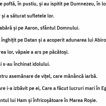
e poftă, în pustiu, şi au ispitit pe Dumnezeu, în l
 şi a săturat sufletele lor.
tabără şi pe Aaron, sfântul Domnului.
 înghiţit pe Datan şi a acoperit adunarea lui Abir
rea lor, văpaie a ars pe păcătoşi.
şi s-au închinat idolului.
 întru asemănare de viţel, care mănâncă iarbă.
 i-a izbăvit pe ei, Care a făcut lucruri mari în Eg
tul lui Ham şi înfricoşătoare în Marea Roşie.