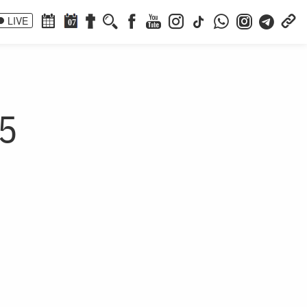
LIVE
07
05