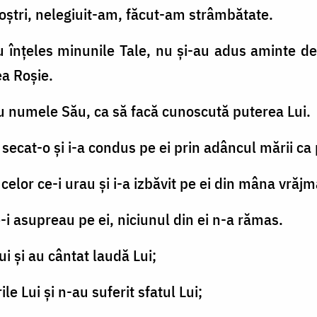
 noştri, nelegiuit-am, făcut-am strâmbătate.
-au înţeles minunile Tale, nu şi-au adus aminte d
ea Roşie.
ru numele Său, ca să facă cunoscută puterea Lui.
a secat-o şi i-a condus pe ei prin adâncul mării ca 
 celor ce-i urau şi i-a izbăvit pe ei din mâna vrăjm
e-i asupreau pe ei, niciunul din ei n-a rămas.
ui şi au cântat laudă Lui;
le Lui şi n-au suferit sfatul Lui;