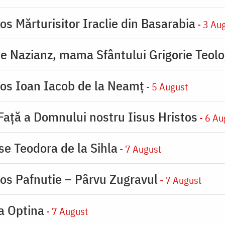
os Mărturisitor Iraclie din Basarabia
- 3 Au
de Nazianz, mama Sfântului Grigorie Teolo
ios Ioan Iacob de la Neamț
- 5 August
 Faţă a Domnului nostru Iisus Hristos
- 6 Au
se Teodora de la Sihla
- 7 August
ios Pafnutie – Pârvu Zugravul
- 7 August
la Optina
- 7 August