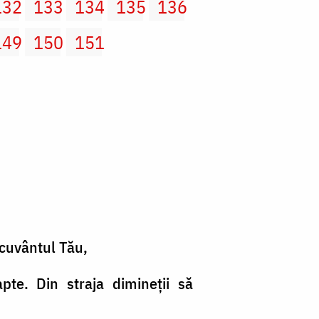
132
133
134
135
136
149
150
151
cuvântul Tău,
pte. Din straja dimineţii să