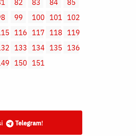
81
82
83
84
85
98
99
100
101
102
115
116
117
118
119
132
133
134
135
136
149
150
151
și
Telegram
!