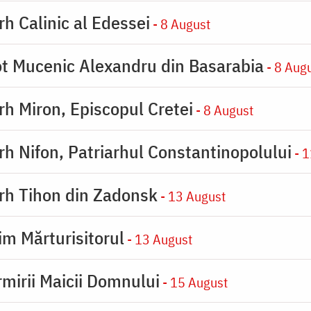
rh Calinic al Edessei
- 8 August
eot Mucenic Alexandru din Basarabia
- 8 Aug
arh Miron, Episcopul Cretei
- 8 August
arh Nifon, Patriarhul Constantinopolului
- 1
arh Tihon din Zadonsk
- 13 August
im Mărturisitorul
- 13 August
rmirii Maicii Domnului
- 15 August