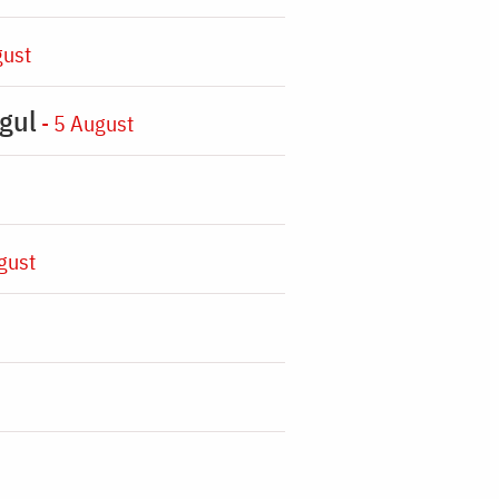
gust
gul
- 5 August
gust