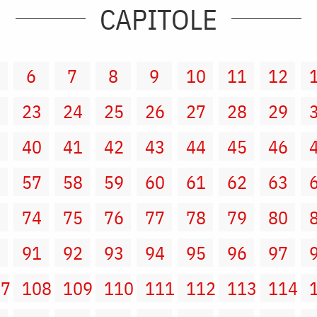
CAPITOLE
6
7
8
9
10
11
12
2
23
24
25
26
27
28
29
9
40
41
42
43
44
45
46
6
57
58
59
60
61
62
63
3
74
75
76
77
78
79
80
0
91
92
93
94
95
96
97
07
108
109
110
111
112
113
114