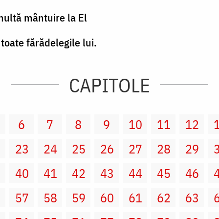
multă mântuire la El
 toate fărădelegile lui.
CAPITOLE
6
7
8
9
10
11
12
2
23
24
25
26
27
28
29
9
40
41
42
43
44
45
46
6
57
58
59
60
61
62
63