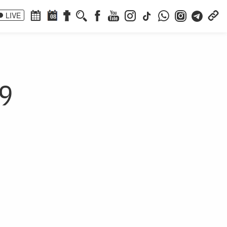
LIVE
08
29