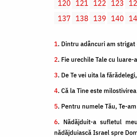
120
121
122
123
1
137
138
139
140
1
1
. Dintru adâncuri am striga
2
. Fie urechile Tale cu luare-
3
. De Te vei uita la fărădele
4
. Că la Tine este milostivirea
5
. Pentru numele Tău, Te-am 
6
. Nădăjduit-a sufletul me
nădăjduiască Israel spre Do