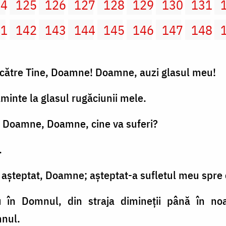
24
125
126
127
128
129
130
131
41
142
143
144
145
146
147
148
t către Tine, Doamne! Doamne, auzi glasul meu!
aminte la glasul rugăciunii mele.
gi, Doamne, Doamne, cine va suferi?
.
aşteptat, Doamne; aşteptat-a sufletul meu spre 
u în Domnul, din straja dimineţii până în noa
mnul.