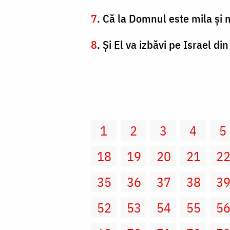
7
. Că la Domnul este mila şi 
8
. Şi El va izbăvi pe Israel din
1
2
3
4
5
18
19
20
21
2
35
36
37
38
3
52
53
54
55
5