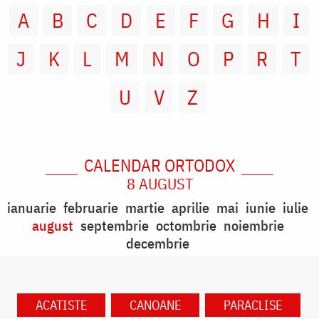
A
B
C
D
E
F
G
H
I
J
K
L
M
N
O
P
R
T
U
V
Z
CALENDAR ORTODOX
8 AUGUST
ianuarie
februarie
martie
aprilie
mai
iunie
iulie
august
septembrie
octombrie
noiembrie
decembrie
ACATISTE
CANOANE
PARACLISE