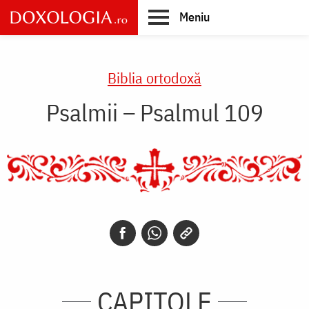
Skip
Meniu
to
main
Main
content
navigation
Biblia ortodoxă
Psalmii – Psalmul 109
CAPITOLE