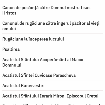
Canon de pocăință către Domnul nostru Iisus
Hristos
Canonul de rugăciune către îngerul păzitor al vieții
omului
Rugăciune la începerea lucrului
Psaltirea
Acatistul Sfântului Acoperământ al Maicii
Domnului
Acatistul Sfintei Cuvioase Parascheva
Acatistul Buneivestiri
Acatistul Sfântului Ierarh Miron, Episcopul Cretei