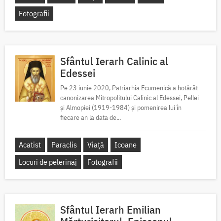
Fotografii
Sfântul Ierarh Calinic al
Edessei
Pe 23 iunie 2020, Patriarhia Ecumenică a hotărât
canonizarea Mitropolitului Calinic al Edessei, Pellei
și Almopiei (1919-1984) și pomenirea lui în
fiecare an la data de...
Acatist
Paraclis
Viață
Icoane
Locuri de pelerinaj
Fotografii
Sfântul Ierarh Emilian