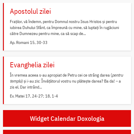
Apostolul zilei
Fraților, vă îndemn, pentru Domnul nostru Iisus Hristos și pentru
iubirea Duhului Sfânt, ca împreună cu mine, să luptați în rugăciuni
către Dumnezeu pentru mine, ca să scap de...
Ap. Romani 15, 30-33
Evanghelia zilei
În vremea aceea s-au apropiat de Petru cei ce strâng darea (
pentru
templu
) și i-au zis: Învățătorul vostru nu plătește darea? Ba da! – a
zis el. Dar intrând...
Ev. Matei 17, 24-27; 18, 1-4
Widget Calendar Doxologia