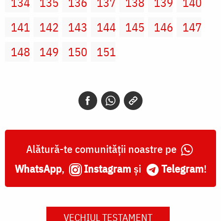
134
135
136
137
138
139
140
141
142
143
144
145
146
147
148
149
150
151
Alătură-te comunității noastre pe
WhatsApp
,
Instagram
și
Telegram
!
VECHIUL TESTAMENT