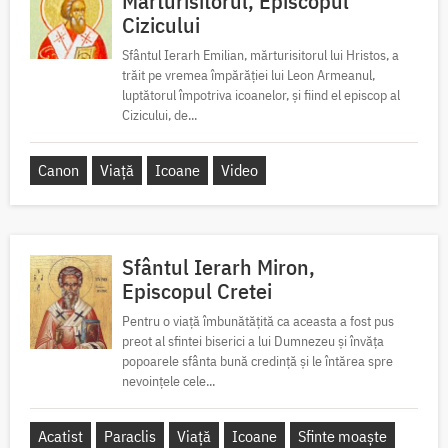
Mărturisitorul, Episcopul
Cizicului
Sfântul Ierarh Emilian, mărturisitorul lui Hristos, a
trăit pe vremea împărăției lui Leon Armeanul,
luptătorul împotriva icoanelor, și fiind el episcop al
Cizicului, de...
Canon
Viață
Icoane
Video
Sfântul Ierarh Miron,
Episcopul Cretei
Pentru o viață îmbunătățită ca aceasta a fost pus
preot al sfintei biserici a lui Dumnezeu și învăța
popoarele sfânta bună credință și le întărea spre
nevoințele cele...
Acatist
Paraclis
Viață
Icoane
Sfinte moaște