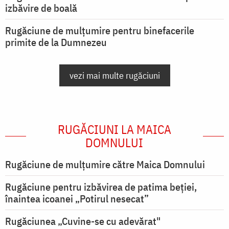
izbăvire de boală
Rugăciune de mulțumire pentru binefacerile
primite de la Dumnezeu
vezi mai multe rugăciuni
RUGĂCIUNI LA MAICA
DOMNULUI
Rugăciune de mulţumire către Maica Domnului
Rugăciune pentru izbăvirea de patima beției,
înaintea icoanei „Potirul nesecat”
Rugăciunea „Cuvine-se cu adevărat"