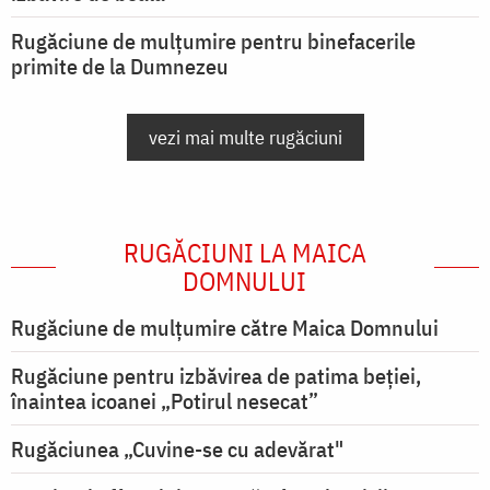
Rugăciune de mulțumire pentru binefacerile
primite de la Dumnezeu
vezi mai multe rugăciuni
RUGĂCIUNI LA MAICA
DOMNULUI
Rugăciune de mulţumire către Maica Domnului
Rugăciune pentru izbăvirea de patima beției,
înaintea icoanei „Potirul nesecat”
Rugăciunea „Cuvine-se cu adevărat"