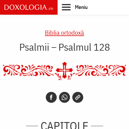
Skip
Meniu
to
main
Main
content
navigation
Biblia ortodoxă
Psalmii – Psalmul 128
CAPITOLE