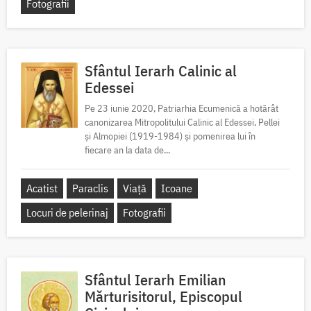
Fotografii
Sfântul Ierarh Calinic al
Edessei
Pe 23 iunie 2020, Patriarhia Ecumenică a hotărât
canonizarea Mitropolitului Calinic al Edessei, Pellei
și Almopiei (1919-1984) și pomenirea lui în
fiecare an la data de...
Acatist
Paraclis
Viață
Icoane
Locuri de pelerinaj
Fotografii
Sfântul Ierarh Emilian
Mărturisitorul, Episcopul