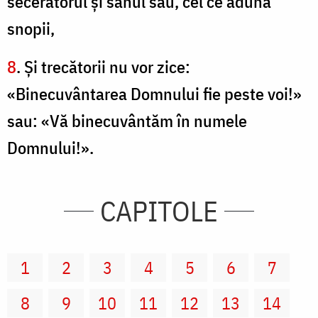
secerătorul şi sânul său, cel ce adună
snopii,
8
. Şi trecătorii nu vor zice:
«Binecuvântarea Domnului fie peste voi!»
sau: «Vă binecuvântăm în numele
Domnului!».
CAPITOLE
1
2
3
4
5
6
7
8
9
10
11
12
13
14