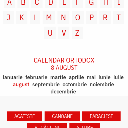
A
B
C
D
E
F
G
H
I
J
K
L
M
N
O
P
R
T
U
V
Z
CALENDAR ORTODOX
8 AUGUST
ianuarie
februarie
martie
aprilie
mai
iunie
iulie
august
septembrie
octombrie
noiembrie
decembrie
ACATISTE
CANOANE
PARACLISE
RUGĂCIUNI
SLUJBE