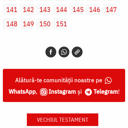
141
142
143
144
145
146
147
148
149
150
151
Alătură-te comunității noastre pe
WhatsApp
,
Instagram
și
Telegram
!
VECHIUL TESTAMENT