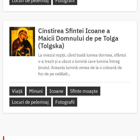
Locuri de pelerinaj
Fotografii
Cinstirea Sfintei Icoane a
Maicii Domnului de pe Tolga
(Tolgska)
La miezul nopții, când toată lumea dormea, sfântul
s-a trezit și a văzut o lumină care lumina întreg
ținutul. Aceasta lumină venea de la o coloană de
foc de pe celălalt...
Viață
Minuni
Icoane
Sfinte moaște
Locuri de pelerinaj
Fotografii