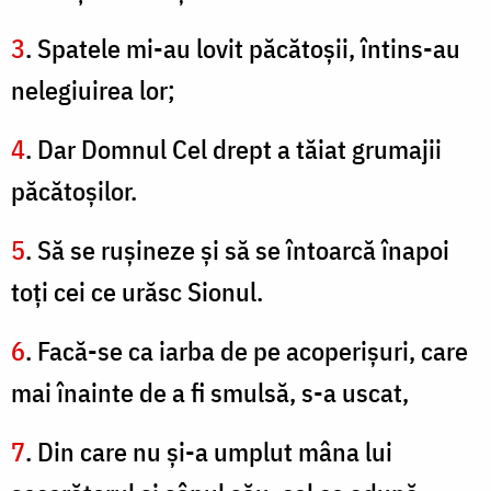
3
. Spatele mi-au lovit păcătoşii, întins-au
nelegiuirea lor;
4
. Dar Domnul Cel drept a tăiat grumajii
păcătoşilor.
5
. Să se ruşineze şi să se întoarcă înapoi
toţi cei ce urăsc Sionul.
6
. Facă-se ca iarba de pe acoperişuri, care
mai înainte de a fi smulsă, s-a uscat,
7
. Din care nu şi-a umplut mâna lui