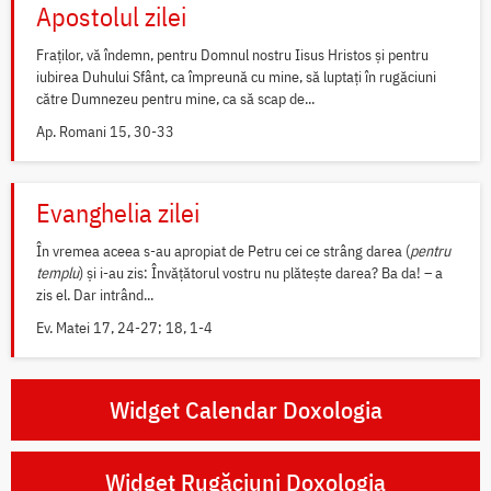
Apostolul zilei
Fraților, vă îndemn, pentru Domnul nostru Iisus Hristos și pentru
iubirea Duhului Sfânt, ca împreună cu mine, să luptați în rugăciuni
către Dumnezeu pentru mine, ca să scap de...
Ap. Romani 15, 30-33
Evanghelia zilei
În vremea aceea s-au apropiat de Petru cei ce strâng darea (
pentru
templu
) și i-au zis: Învățătorul vostru nu plătește darea? Ba da! – a
zis el. Dar intrând...
Ev. Matei 17, 24-27; 18, 1-4
Widget Calendar Doxologia
Widget Rugăciuni Doxologia