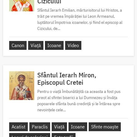
Cizicului
Sfântul Ierarh Emilian, mărturisitorul lui Hristos, a
trăit pe vremea împărăției lui Leon Armeanul,
luptătorul împotriva icoanelor, și fiind el episcop al
Cizicului, de...
Canon
Viață
Icoane
Video
Sfântul Ierarh Miron,
Episcopul Cretei
Pentru o viață îmbunătățită ca aceasta a fost pus
preot al sfintei biserici a lui Dumnezeu și învăța
popoarele sfânta bună credință și le întărea spre
nevoințele cele...
Acatist
Paraclis
Viață
Icoane
Sfinte moaște