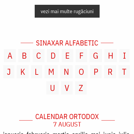
vezi mai multe rugăciuni
SINAXAR ALFABETIC
A
B
C
D
E
F
G
H
I
J
K
L
M
N
O
P
R
T
U
V
Z
CALENDAR ORTODOX
7 AUGUST