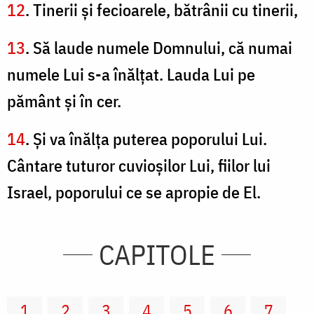
12
. Tinerii şi fecioarele, bătrânii cu tinerii,
13
. Să laude numele Domnului, că numai
numele Lui s-a înălţat. Lauda Lui pe
pământ şi în cer.
14
. Şi va înălţa puterea poporului Lui.
Cântare tuturor cuvioşilor Lui, fiilor lui
Israel, poporului ce se apropie de El.
CAPITOLE
1
2
3
4
5
6
7