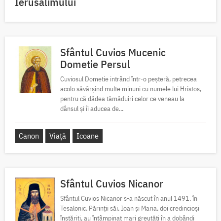
Ierusalimului
Sfântul Cuvios Mucenic
Dometie Persul
Cuviosul Dometie intrând într-o peșteră, petrecea
acolo săvârșind multe minuni cu numele lui Hristos,
pentru că dădea tămăduiri celor ce veneau la
dânsul și îi aducea de...
Canon
Viață
Icoane
Sfântul Cuvios Nicanor
Sfântul Cuvios Nicanor s-a născut în anul 1491, în
Tesalonic. Părinții săi, Ioan și Maria, doi credincioși
înstăriți, au întâmpinat mari greutăți în a dobândi