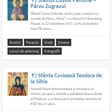
Pârvu Zugravul
Sfântul Cuvios Pafnutie, vestit iconar cunoscut cu
numele de Pârvu „Mutul”, s-a născut în Câmpulung
Muscel, la 12 octombrie 1657, ca fiu al preotului
Ioan Pârvescu...
Acatist
Paraclis
Viață
Icoane
Locuri de pelerinaj
Fotografii
✝) Sfânta Cuvioasă Teodora de
la Sihla
Această floare duhovnicească și mireasă a lui
Hristos, pe care a odrăslit-o pământul binecuvântat
al Moldovei, s-a născut pe la jumătatea secolului al
XVII-lea, în satul...