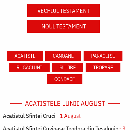
VECHIUL TESTAMENT
NOUL TESTAMENT
ACATISTE
CANOANE
PARACLISE
RUGĂCIUNI
SLUJBE
TROPARE
CONDACE
ACATISTELE LUNII AUGUST
Acatistul Sfintei Cruci
- 1 August
Acatistul Sfintei Cuvioase Teodora din Tesalonic
- 3