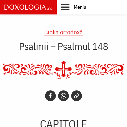
Skip
Meniu
to
main
Main
content
navigation
Biblia ortodoxă
Psalmii – Psalmul 148
CAPITOLE