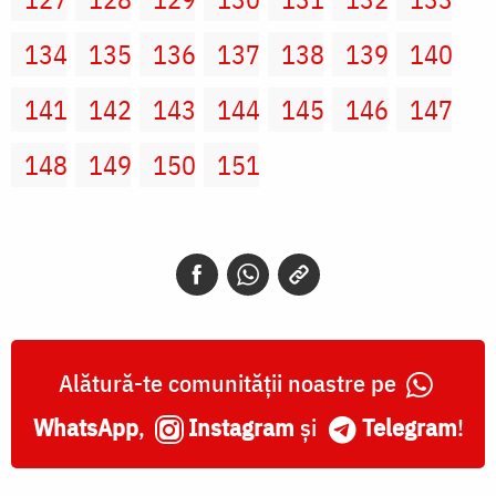
134
135
136
137
138
139
140
141
142
143
144
145
146
147
148
149
150
151
Alătură-te comunității noastre pe
WhatsApp
,
Instagram
și
Telegram
!