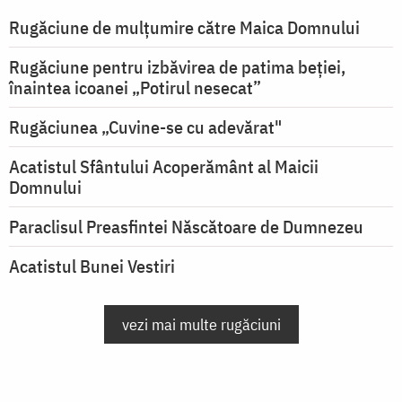
Rugăciune de mulţumire către Maica Domnului
Rugăciune pentru izbăvirea de patima beției,
înaintea icoanei „Potirul nesecat”
Rugăciunea „Cuvine-se cu adevărat"
Acatistul Sfântului Acoperământ al Maicii
Domnului
Paraclisul Preasfintei Născătoare de Dumnezeu
Acatistul Bunei Vestiri
vezi mai multe rugăciuni