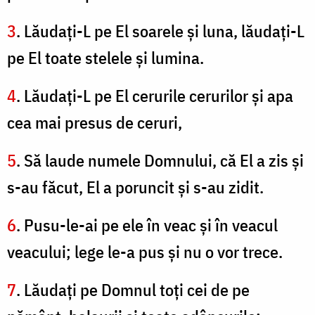
3
. Lăudaţi-L pe El soarele şi luna, lăudaţi-L
pe El toate stelele şi lumina.
4
. Lăudaţi-L pe El cerurile cerurilor şi apa
cea mai presus de ceruri,
5
. Să laude numele Domnului, că El a zis şi
s-au făcut, El a poruncit şi s-au zidit.
6
. Pusu-le-ai pe ele în veac şi în veacul
veacului; lege le-a pus şi nu o vor trece.
7
. Lăudaţi pe Domnul toţi cei de pe