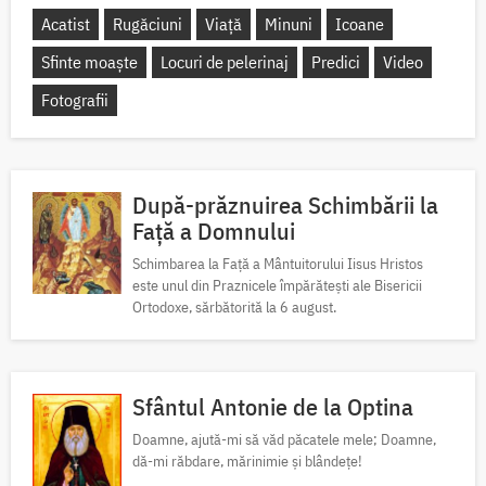
Acatist
Rugăciuni
Viață
Minuni
Icoane
Sfinte moaște
Locuri de pelerinaj
Predici
Video
Fotografii
După-prăznuirea Schimbării la
Față a Domnului
Schimbarea la Față a Mântuitorului Iisus Hristos
este unul din Praznicele împărătești ale Bisericii
Ortodoxe, sărbătorită la 6 august.
Sfântul Antonie de la Optina
Doamne, ajută-mi să văd păcatele mele; Doamne,
dă-mi răbdare, mărinimie şi blândeţe!