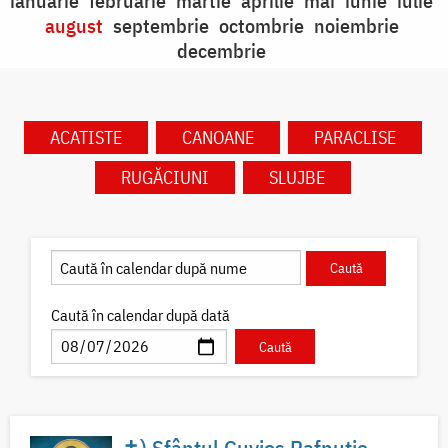
ianuarie
februarie
martie
aprilie
mai
iunie
iulie
august
septembrie
octombrie
noiembrie
decembrie
ACATISTE
CANOANE
PARACLISE
RUGĂCIUNI
SLUJBE
Caută în calendar după dată
✝) Sfântul Cuvios Pafnutie –