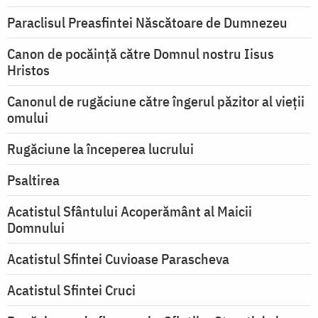
Paraclisul Preasfintei Născătoare de Dumnezeu
Canon de pocăință către Domnul nostru Iisus
Hristos
Canonul de rugăciune către îngerul păzitor al vieții
omului
Rugăciune la începerea lucrului
Psaltirea
Acatistul Sfântului Acoperământ al Maicii
Domnului
Acatistul Sfintei Cuvioase Parascheva
Acatistul Sfintei Cruci