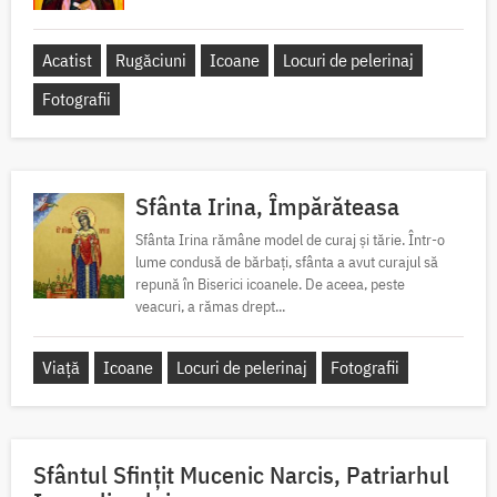
Acatist
Rugăciuni
Icoane
Locuri de pelerinaj
Fotografii
Sfânta Irina, Împărăteasa
Sfânta Irina rămâne model de curaj și tărie. Într-o
lume condusă de bărbați, sfânta a avut curajul să
repună în Biserici icoanele. De aceea, peste
veacuri, a rămas drept...
Viață
Icoane
Locuri de pelerinaj
Fotografii
Sfântul Sfinţit Mucenic Narcis, Patriarhul