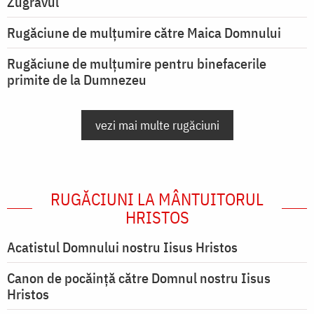
Zugravul
Rugăciune de mulţumire către Maica Domnului
Rugăciune de mulțumire pentru binefacerile
primite de la Dumnezeu
vezi mai multe rugăciuni
RUGĂCIUNI LA MÂNTUITORUL
HRISTOS
Acatistul Domnului nostru Iisus Hristos
Canon de pocăință către Domnul nostru Iisus
Hristos