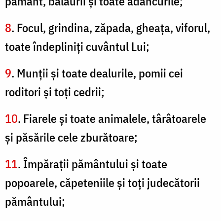
pământ, balaurii şi toate adâncurile;
8
. Focul, grindina, zăpada, gheaţa, viforul,
toate îndepliniţi cuvântul Lui;
9
. Munţii şi toate dealurile, pomii cei
roditori şi toţi cedrii;
10
. Fiarele şi toate animalele, târâtoarele
şi păsările cele zburătoare;
11
. Împăraţii pământului şi toate
popoarele, căpeteniile şi toţi judecătorii
pământului;