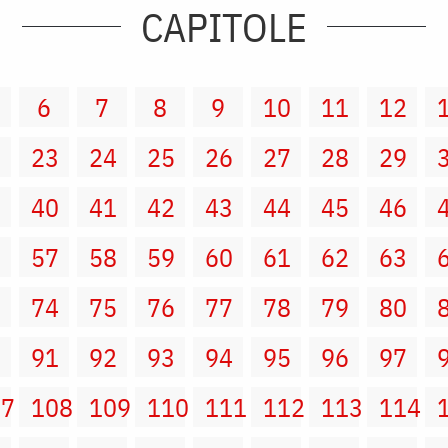
CAPITOLE
6
7
8
9
10
11
12
2
23
24
25
26
27
28
29
9
40
41
42
43
44
45
46
6
57
58
59
60
61
62
63
3
74
75
76
77
78
79
80
0
91
92
93
94
95
96
97
07
108
109
110
111
112
113
114