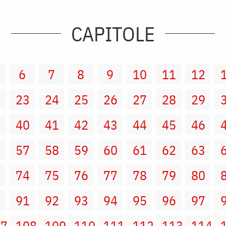
CAPITOLE
6
7
8
9
10
11
12
2
23
24
25
26
27
28
29
9
40
41
42
43
44
45
46
6
57
58
59
60
61
62
63
3
74
75
76
77
78
79
80
0
91
92
93
94
95
96
97
07
108
109
110
111
112
113
114