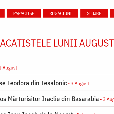
PARACLISE
RUGĂCIUNI
SLUJBE
ACATISTELE LUNII AUGUST
1 August
ase Teodora din Tesalonic
- 3 August
os Mărturisitor Iraclie din Basarabia
- 3 Au