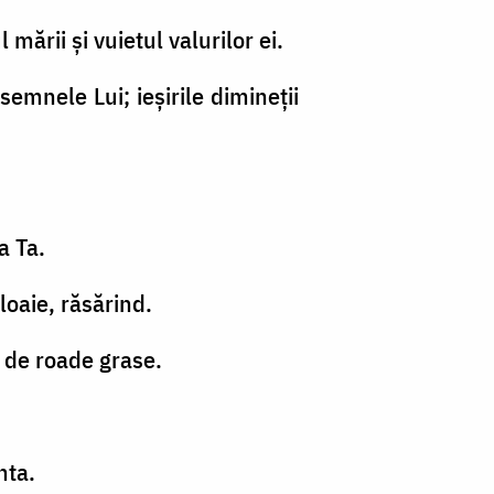
 mării şi vuietul valurilor ei.
emnele Lui; ieşirile dimineţii
a Ta.
loaie, răsărind.
e de roade grase.
nta.