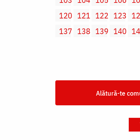
120
121
122
123
1
137
138
139
140
1
Alătură-te comu