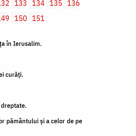
132
133
134
135
136
149
150
151
ţa în Ierusalim.
ei curăţi.
 dreptate.
or pământului şi a celor de pe