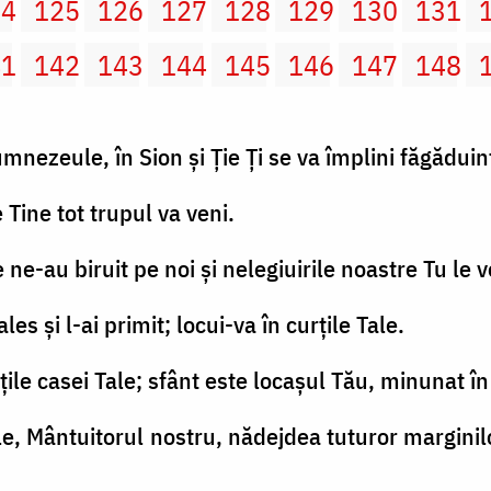
24
125
126
127
128
129
130
131
41
142
143
144
145
146
147
148
umnezeule, în Sion şi Ţie Ți se va împlini făgăduin
Tine tot trupul va veni.
 ne-au biruit pe noi şi nelegiuirile noastre Tu le v
ales şi l-ai primit; locui-va în curţile Tale.
e casei Tale; sfânt este locaşul Tău, minunat în
e, Mântuitorul nostru, nădejdea tuturor marginil