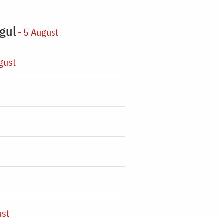
gul
- 5 August
gust
ust