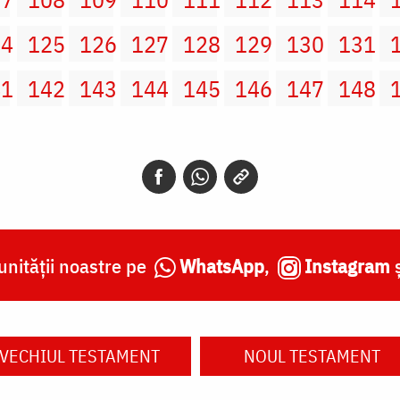
24
125
126
127
128
129
130
131
41
142
143
144
145
146
147
148
nității noastre pe
WhatsApp
,
Instagram
VECHIUL TESTAMENT
NOUL TESTAMENT