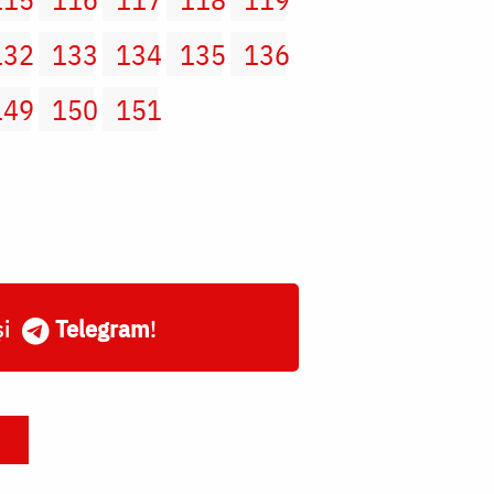
132
133
134
135
136
149
150
151
și
Telegram
!