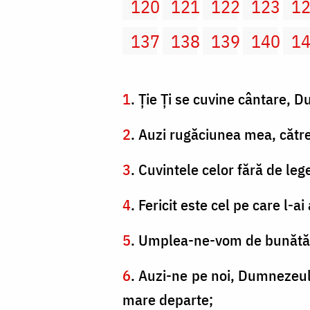
120
121
122
123
1
137
138
139
140
1
1
. Ţie Ţi se cuvine cântare, D
2
. Auzi rugăciunea mea, către 
3
. Cuvintele celor fără de lege
4
. Fericit este cel pe care l-ai 
5
. Umplea-ne-vom de bunătăţil
6
. Auzi-ne pe noi, Dumnezeul
mare departe;