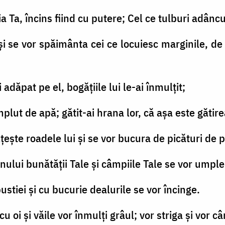
ia Ta, încins fiind cu putere; Cel ce tulburi adâncul
i se vor spăimânta cei ce locuiesc marginile, de s
 adăpat pe el, bogăţiile lui le-ai înmulţit;
lut de apă; gătit-ai hrana lor, că aşa este gătire
ţeşte roadele lui şi se vor bucura de picături de p
nului bunătăţii Tale şi câmpiile Tale se vor umpl
ustiei şi cu bucurie dealurile se vor încinge.
 oi şi văile vor înmulţi grâul; vor striga şi vor câ