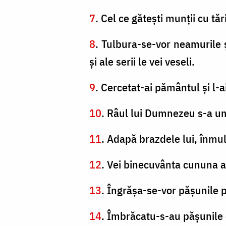
7
. Cel ce găteşti munţii cu tăr
8
. Tulbura-se-vor neamurile ş
şi ale serii le vei veseli.
9
. Cercetat-ai pământul şi l-ai
10
. Râul lui Dumnezeu s-a ump
11
. Adapă brazdele lui, înmul
12
. Vei binecuvânta cununa a
13
. Îngrăşa-se-vor păşunile p
14
. Îmbrăcatu-s-au păşunile cu