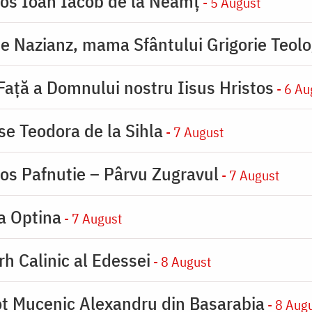
ios Ioan Iacob de la Neamț
- 5 August
de Nazianz, mama Sfântului Grigorie Teolo
 Faţă a Domnului nostru Iisus Hristos
- 6 Au
se Teodora de la Sihla
- 7 August
ios Pafnutie – Pârvu Zugravul
- 7 August
la Optina
- 7 August
rh Calinic al Edessei
- 8 August
eot Mucenic Alexandru din Basarabia
- 8 Aug