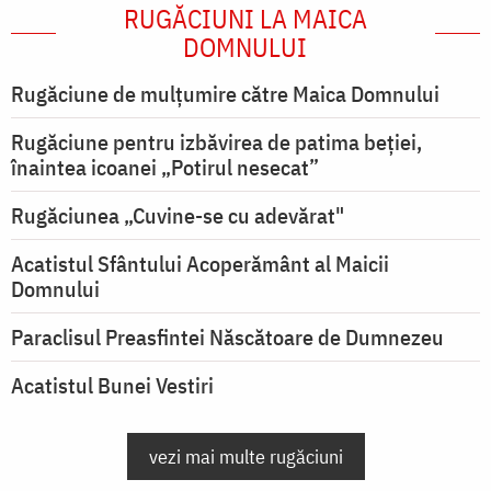
RUGĂCIUNI LA MAICA
DOMNULUI
Rugăciune de mulţumire către Maica Domnului
Rugăciune pentru izbăvirea de patima beției,
înaintea icoanei „Potirul nesecat”
Rugăciunea „Cuvine-se cu adevărat"
Acatistul Sfântului Acoperământ al Maicii
Domnului
Paraclisul Preasfintei Născătoare de Dumnezeu
Acatistul Bunei Vestiri
vezi mai multe rugăciuni