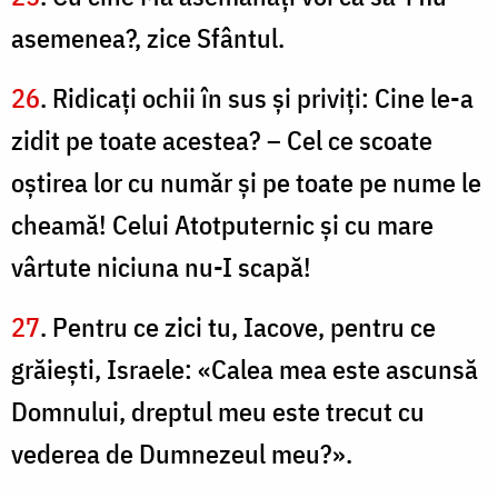
asemenea?, zice Sfântul.
26
. Ridicaţi ochii în sus şi priviţi: Cine le-a
zidit pe toate acestea? – Cel ce scoate
oştirea lor cu număr şi pe toate pe nume le
cheamă! Celui Atotputernic şi cu mare
vârtute niciuna nu-I scapă!
27
. Pentru ce zici tu, Iacove, pentru ce
grăieşti, Israele: «Calea mea este ascunsă
Domnului, dreptul meu este trecut cu
vederea de Dumnezeul meu?».