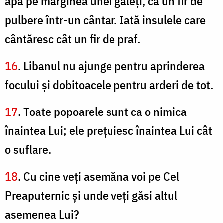
apă pe marginea unei găleţi, ca un fir de
pulbere într-un cântar. Iată insulele care
cântăresc cât un fir de praf.
16
. Libanul nu ajunge pentru aprinderea
focului şi dobitoacele pentru arderi de tot.
17
. Toate popoarele sunt ca o nimica
înaintea Lui; ele preţuiesc înaintea Lui cât
o suflare.
18
. Cu cine veţi asemăna voi pe Cel
Preaputernic şi unde veţi găsi altul
asemenea Lui?