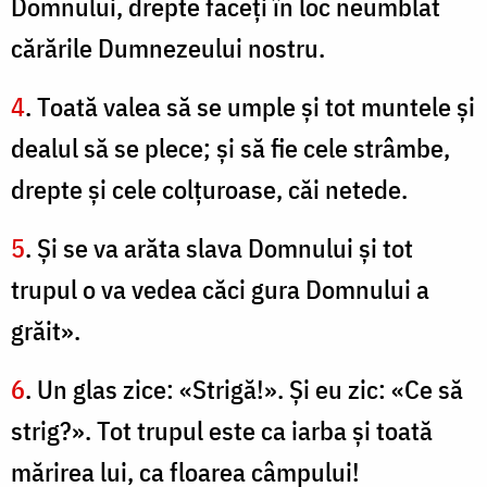
Domnului, drepte faceţi în loc neumblat
cărările Dumnezeului nostru.
4
. Toată valea să se umple şi tot muntele şi
dealul să se plece; şi să fie cele strâmbe,
drepte şi cele colţuroase, căi netede.
5
. Şi se va arăta slava Domnului şi tot
trupul o va vedea căci gura Domnului a
grăit».
6
. Un glas zice: «Strigă!». Şi eu zic: «Ce să
strig?». Tot trupul este ca iarba şi toată
mărirea lui, ca floarea câmpului!