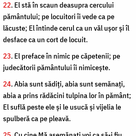
22
. El stă în scaun deasupra cercului
pământului; pe locuitori îi vede ca pe
lăcuste; El întinde cerul ca un văl uşor şi îl
desface ca un cort de locuit.
23
. El preface în nimic pe căpetenii; pe
judecătorii pământului îi nimiceşte.
24
. Abia sunt sădiţi, abia sunt semănaţi,
abia a prins rădăcini tulpina lor în pământ;
El suflă peste ele şi le usucă şi vijelia le
spulberă ca pe pleavă.
25
. Cu cine Mă asemănaţi voi ca să-i fiu