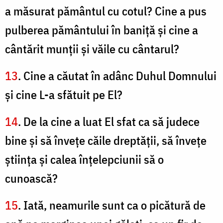
a măsurat pământul cu cotul? Cine a pus
pulberea pământului în baniţă şi cine a
cântărit munţii şi văile cu cântarul?
13
. Cine a căutat în adânc Duhul Domnului
şi cine L-a sfătuit pe El?
14
. De la cine a luat El sfat ca să judece
bine şi să înveţe căile dreptăţii, să înveţe
ştiinţa şi calea înţelepciunii să o
cunoască?
15
. Iată, neamurile sunt ca o picătură de