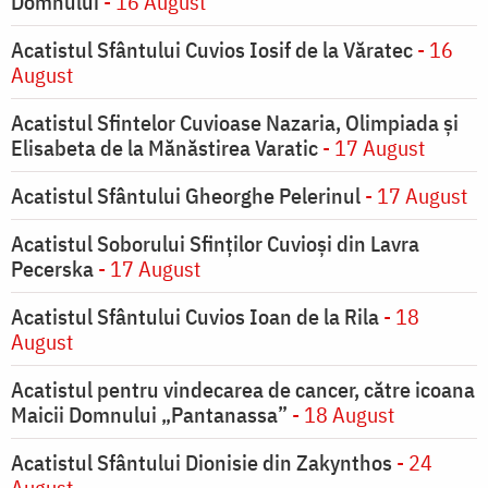
Domnului
- 16 August
Acatistul Sfântului Cuvios Iosif de la Văratec
- 16
August
Acatistul Sfintelor Cuvioase Nazaria, Olimpiada și
Elisabeta de la Mănăstirea Varatic
- 17 August
Acatistul Sfântului Gheorghe Pelerinul
- 17 August
Acatistul Soborului Sfinților Cuvioși din Lavra
Pecerska
- 17 August
Acatistul Sfântului Cuvios Ioan de la Rila
- 18
August
Acatistul pentru vindecarea de cancer, către icoana
Maicii Domnului „Pantanassa”
- 18 August
Acatistul Sfântului Dionisie din Zakynthos
- 24
August