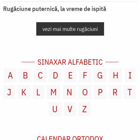
Rugăciune puternică, la vreme de ispită
vezi mai multe rugăciuni
SINAXAR ALFABETIC
A
B
C
D
E
F
G
H
I
J
K
L
M
N
O
P
R
T
U
V
Z
CALENDAR ORTODOX