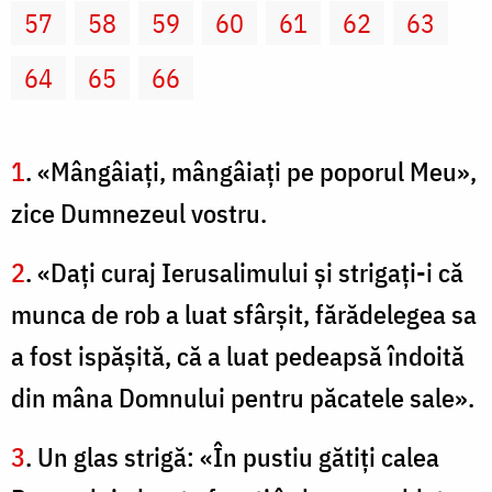
57
58
59
60
61
62
63
64
65
66
1
. «Mângâiaţi, mângâiaţi pe poporul Meu»,
zice Dumnezeul vostru.
2
. «Daţi curaj Ierusalimului şi strigaţi-i că
munca de rob a luat sfârşit, fărădelegea sa
a fost ispăşită, că a luat pedeapsă îndoită
din mâna Domnului pentru păcatele sale».
3
. Un glas strigă: «În pustiu gătiţi calea