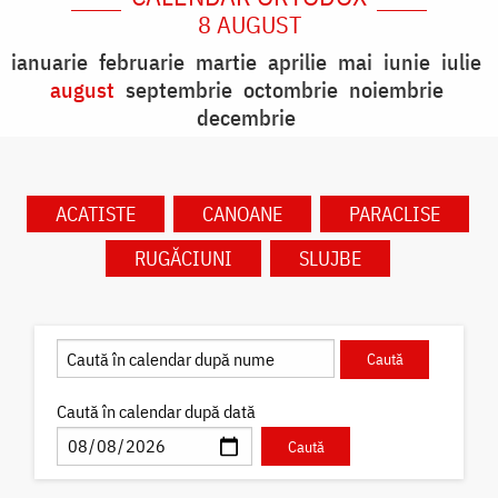
8 AUGUST
ianuarie
februarie
martie
aprilie
mai
iunie
iulie
august
septembrie
octombrie
noiembrie
decembrie
ACATISTE
CANOANE
PARACLISE
RUGĂCIUNI
SLUJBE
Caută în calendar după dată