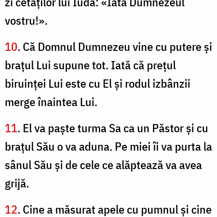
zi cetăţilor lui Iuda: «Iată Dumnezeul
vostru!».
10
. Că Domnul Dumnezeu vine cu putere şi
braţul Lui supune tot. Iată că preţul
biruinţei Lui este cu El şi rodul izbânzii
merge înaintea Lui.
11
. El va paşte turma Sa ca un Păstor şi cu
braţul Său o va aduna. Pe miei îi va purta la
sânul Său şi de cele ce alăptează va avea
grijă.
12
. Cine a măsurat apele cu pumnul şi cine