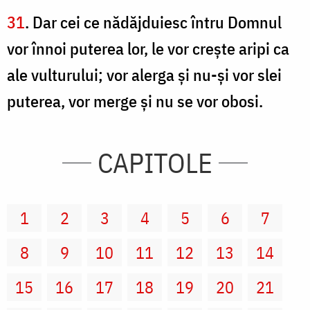
31
. Dar cei ce nădăjduiesc întru Domnul
vor înnoi puterea lor, le vor creşte aripi ca
ale vulturului; vor alerga şi nu-şi vor slei
puterea, vor merge şi nu se vor obosi.
CAPITOLE
1
2
3
4
5
6
7
8
9
10
11
12
13
14
15
16
17
18
19
20
21