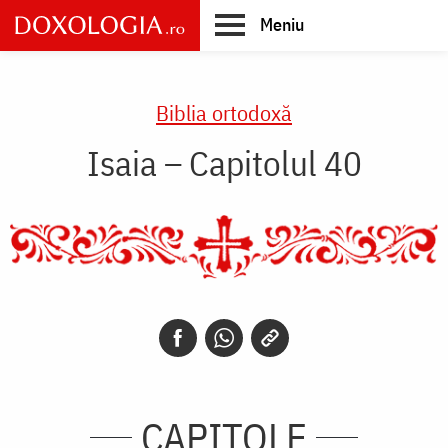
Skip
Meniu
to
main
Main
content
navigation
Biblia ortodoxă
Isaia – Capitolul 40
CAPITOLE