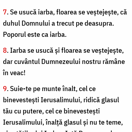
7
. Se usucă iarba, floarea se veştejeşte, că
duhul Domnului a trecut pe deasupra.
Poporul este ca iarba.
8
. Iarba se usucă şi floarea se veştejeşte,
dar cuvântul Dumnezeului nostru rămâne
în veac!
9
. Suie-te pe munte înalt, cel ce
binevesteşti Ierusalimului, ridică glasul
tău cu putere, cel ce binevesteşti
Ierusalimului, înalţă glasul şi nu te teme,