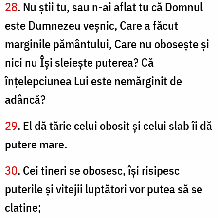
28
. Nu ştii tu, sau n-ai aflat tu că Domnul
este Dumnezeu veşnic, Care a făcut
marginile pământului, Care nu oboseşte şi
nici nu Îşi sleieşte puterea? Că
înţelepciunea Lui este nemărginit de
adâncă?
29
. El dă tărie celui obosit şi celui slab îi dă
putere mare.
30
. Cei tineri se obosesc, îşi risipesc
puterile şi vitejii luptători vor putea să se
clatine;