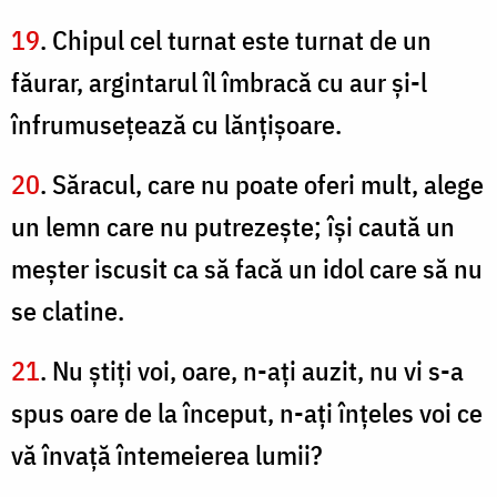
19
. Chipul cel turnat este turnat de un
făurar, argintarul îl îmbracă cu aur şi-l
înfrumuseţează cu lănţişoare.
20
. Săracul, care nu poate oferi mult, alege
un lemn care nu putrezeşte; îşi caută un
meşter iscusit ca să facă un idol care să nu
se clatine.
21
. Nu ştiţi voi, oare, n-aţi auzit, nu vi s-a
spus oare de la început, n-aţi înţeles voi ce
vă învaţă întemeierea lumii?