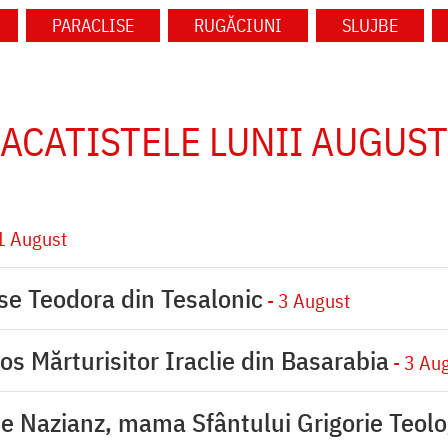
PARACLISE
RUGĂCIUNI
SLUJBE
ACATISTELE LUNII AUGUST
1 August
ase Teodora din Tesalonic
- 3 August
os Mărturisitor Iraclie din Basarabia
- 3 Au
de Nazianz, mama Sfântului Grigorie Teolo