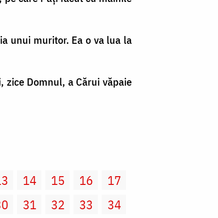
ia unui muritor. Ea o va lua la
lui, zice Domnul, a Cărui văpaie
13
14
15
16
17
30
31
32
33
34