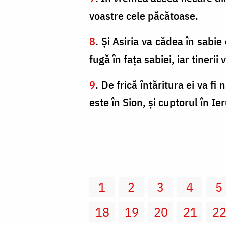
voastre cele păcătoase.
8
. Şi Asiria va cădea în sabi
fugă în faţa sabiei, iar tinerii 
9
. De frică întăritura ei va fi
este în Sion, şi cuptorul în Ie
1
2
3
4
5
18
19
20
21
2