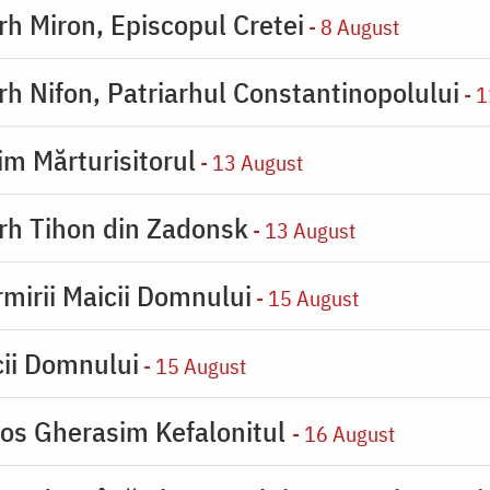
arh Miron, Episcopul Cretei
- 8 August
arh Nifon, Patriarhul Constantinopolului
- 1
im Mărturisitorul
- 13 August
arh Tihon din Zadonsk
- 13 August
rmirii Maicii Domnului
- 15 August
cii Domnului
- 15 August
ios Gherasim Kefalonitul
- 16 August