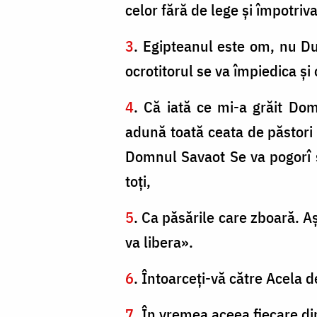
celor fără de lege şi împotriv
3
. Egipteanul este om, nu Du
ocrotitorul se va împiedica şi
4
. Că iată ce mi-a grăit Dom
adună toată ceata de păstori ş
Domnul Savaot Se va pogorî să
toţi,
5
. Ca păsările care zboară. Aş
va libera».
6
. Întoarceţi-vă către Acela d
7
. În vremea aceea fiecare din 