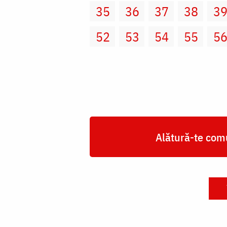
35
36
37
38
3
52
53
54
55
5
Alătură-te comu