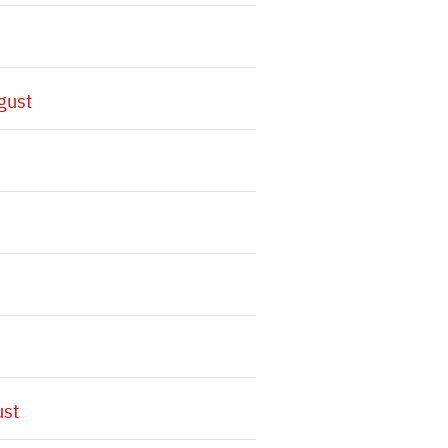
gust
ust