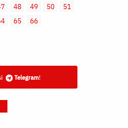
47
48
49
50
51
64
65
66
și
Telegram
!