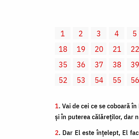
1
2
3
4
5
18
19
20
21
2
35
36
37
38
3
52
53
54
55
5
1
. Vai de cei ce se coboară în
şi în puterea călăreţilor, dar 
2
. Dar El este înţelept, El fa