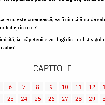
e care nu este omenească, va fi nimicită nu de sab
vor fi duşi în robie!
 nimicită, iar căpeteniile vor fugi din jurul steagu
rusalim!
CAPITOLE
6
7
8
9
10
11
12
2
23
24
25
26
27
28
29