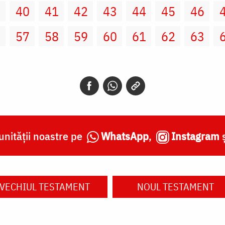
9
40
41
42
43
44
45
46
6
57
58
59
60
61
62
63
nității noastre pe
WhatsApp
,
Instagram
VECHIUL TESTAMENT
NOUL TESTAMENT