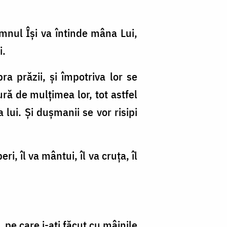
mnul Îşi va întinde mâna Lui,
i.
a prăzii, şi împotriva lor se
ură de mulţimea lor, tot astfel
lui. Şi duşmanii se vor risipi
i, îl va mântui, îl va cruţa, îl
, pe care i-aţi făcut cu mâinile