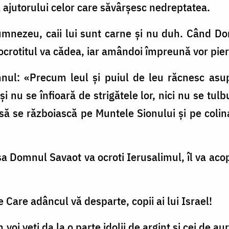
a ajutorului celor care săvârşesc nedreptatea.
mnezeu, caii lui sunt carne şi nu duh. Când Do
 ocrotitul va cădea, iar amândoi împreună vor pier
nul: «Precum leul şi puiul de leu răcnesc asupr
i nu se înfioară de strigătele lor, nici nu se tulb
 se războiască pe Muntele Sionului şi pe colina 
a Domnul Savaot va ocroti Ierusalimul, îl va acoper
e Care adâncul vă desparte, copii ai lui Israel!
voi veţi da la o parte idolii de argint şi cei de aur