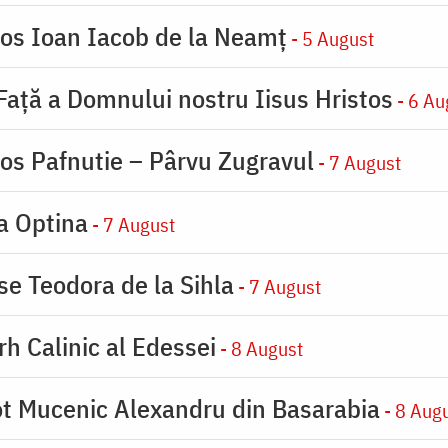
ios Ioan Iacob de la Neamț
- 5 August
 Faţă a Domnului nostru Iisus Hristos
- 6 Au
ios Pafnutie – Pârvu Zugravul
- 7 August
la Optina
- 7 August
se Teodora de la Sihla
- 7 August
rh Calinic al Edessei
- 8 August
eot Mucenic Alexandru din Basarabia
- 8 Aug