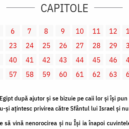
CAPITOLE
6
7
8
9
10
11
12
2
23
24
25
26
27
28
29
9
40
41
42
43
44
45
46
6
57
58
59
60
61
62
63
 Egipt după ajutor şi se bizuie pe caii lor şi îşi 
nu-şi aţintesc privirea către Sfântul lui Israel şi
ce să vină nenorocirea şi nu Îşi ia înapoi cuvintel