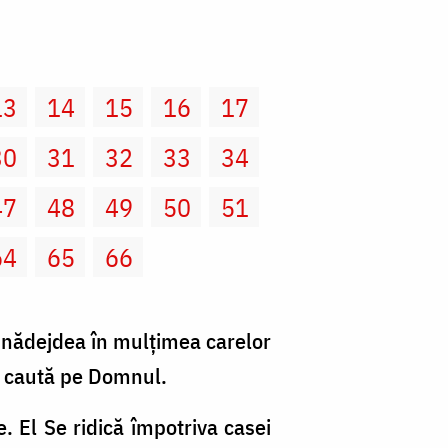
13
14
15
16
17
30
31
32
33
34
47
48
49
50
51
64
65
66
pun nădejdea în mulţimea carelor
 nu caută pe Domnul.
e. El Se ridică împotriva casei