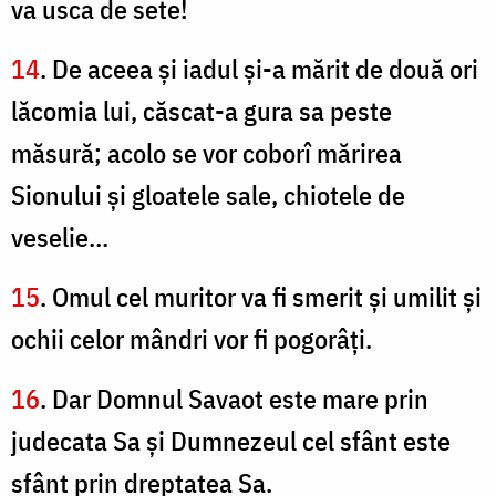
va usca de sete!
14
. De aceea şi iadul şi-a mărit de două ori
lăcomia lui, căscat-a gura sa peste
măsură; acolo se vor coborî mărirea
Sionului şi gloatele sale, chiotele de
veselie…
15
. Omul cel muritor va fi smerit şi umilit şi
ochii celor mândri vor fi pogorâţi.
16
. Dar Domnul Savaot este mare prin
judecata Sa şi Dumnezeul cel sfânt este
sfânt prin dreptatea Sa.