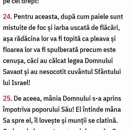
pe cel drept!
24
. Pentru aceasta, după cum paiele sunt
mistuite de foc şi iarba uscată de flăcări,
aşa rădăcina lor va fi topită ca pleava şi
floarea lor va fi spulberată precum este
cenuşa, căci au călcat legea Domnului
Savaot şi au nesocotit cuvântul Sfântului
lui Israel!
25
. De aceea, mânia Domnului s-a aprins
împotriva poporului Său! El întinde mâna
Sa spre el, îl loveşte şi munţii se clatină.