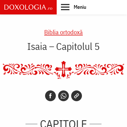
Skip
Meniu
to
main
Main
content
navigation
Biblia ortodoxă
Isaia – Capitolul 5
CAPITOLE