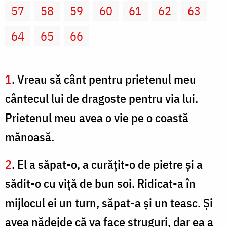
57
58
59
60
61
62
63
64
65
66
1
. Vreau să cânt pentru prietenul meu
cântecul lui de dragoste pentru via lui.
Prietenul meu avea o vie pe o coastă
mănoasă.
2
. El a săpat-o, a curăţit-o de pietre şi a
sădit-o cu viţă de bun soi. Ridicat-a în
mijlocul ei un turn, săpat-a şi un teasc. Şi
avea nădejde că va face struguri, dar ea a