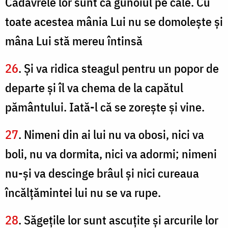
Cadavrele lor sunt ca gunoiul pe cale. Cu
toate acestea mânia Lui nu se domoleşte şi
mâna Lui stă mereu întinsă
26
. Şi va ridica steagul pentru un popor de
departe şi îl va chema de la capătul
pământului. Iată-l că se zoreşte şi vine.
27
. Nimeni din ai lui nu va obosi, nici va
boli, nu va dormita, nici va adormi; nimeni
nu-şi va descinge brâul şi nici cureaua
încălţămintei lui nu se va rupe.
28
. Săgeţile lor sunt ascuţite şi arcurile lor