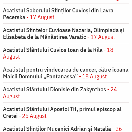
Acatistul Soborului Sfinților Cuvioși din Lavra
Pecerska
- 17 August
Acatistul Sfintelor Cuvioase Nazaria, Olimpiada și
Elisabeta de la Mănăstirea Varatic
- 17 August
Acatistul Sfântului Cuvios Ioan de la Rila
- 18
August
Acatistul pentru vindecarea de cancer, către icoana
Maicii Domnului „Pantanassa”
- 18 August
Acatistul Sfântului Dionisie din Zakynthos
- 24
August
Acatistul Sfântului Apostol Tit, primul episcop al
Cretei
- 25 August
Acatistul Sfinților Mucenici Adrian și Natalia
- 26