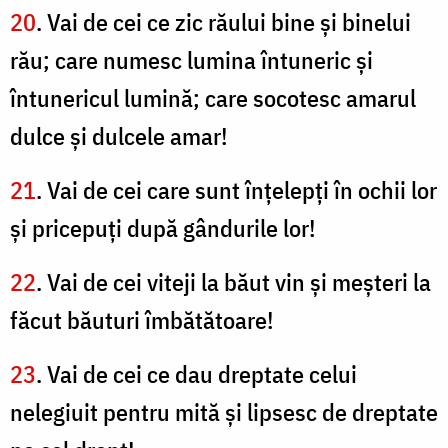
20
. Vai de cei ce zic răului bine şi binelui
rău; care numesc lumina întuneric şi
întunericul lumină; care socotesc amarul
dulce şi dulcele amar!
21
. Vai de cei care sunt înţelepţi în ochii lor
şi pricepuţi după gândurile lor!
22
. Vai de cei viteji la băut vin şi meşteri la
făcut băuturi îmbătătoare!
23
. Vai de cei ce dau dreptate celui
nelegiuit pentru mită şi lipsesc de dreptate