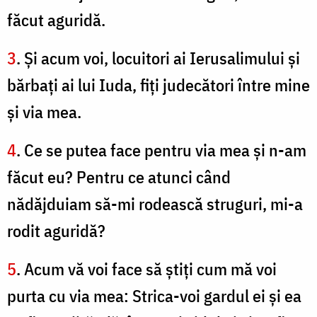
făcut aguridă.
3
. Şi acum voi, locuitori ai Ierusalimului şi
bărbaţi ai lui Iuda, fiţi judecători între mine
şi via mea.
4
. Ce se putea face pentru via mea şi n-am
făcut eu? Pentru ce atunci când
nădăjduiam să-mi rodească struguri, mi-a
rodit aguridă?
5
. Acum vă voi face să ştiţi cum mă voi
purta cu via mea: Strica-voi gardul ei şi ea