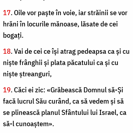
17
. Oile vor paşte în voie, iar străinii se vor
hrăni în locurile mănoase, lăsate de cei
bogaţi.
18
. Vai de cei ce îşi atrag pedeapsa ca şi cu
nişte frânghii şi plata păcatului ca şi cu
nişte ştreanguri,
19
. Căci ei zic: «Grăbească Domnul să-Şi
facă lucrul Său curând, ca să vedem şi să
se plinească planul Sfântului lui Israel, ca
să-l cunoaştem».