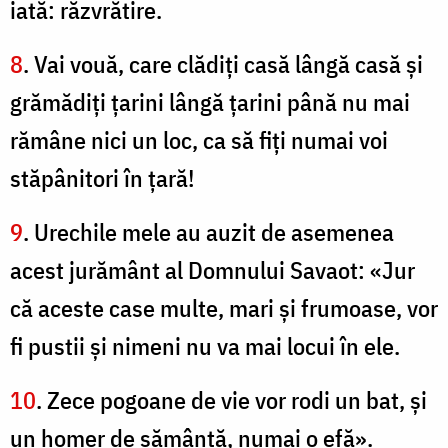
iată: răzvrătire.
8
. Vai vouă, care clădiţi casă lângă casă şi
grămădiţi ţarini lângă ţarini până nu mai
rămâne nici un loc, ca să fiţi numai voi
stăpânitori în ţară!
9
. Urechile mele au auzit de asemenea
acest jurământ al Domnului Savaot: «Jur
că aceste case multe, mari şi frumoase, vor
fi pustii şi nimeni nu va mai locui în ele.
10
. Zece pogoane de vie vor rodi un bat, şi
un homer de sămânţă, numai o efă».