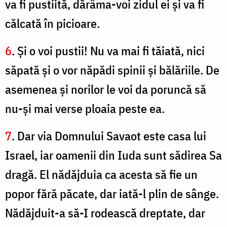
va fi pustiită, dărâma-voi zidul ei şi va fi
călcată în picioare.
6
. Şi o voi pustii! Nu va mai fi tăiată, nici
săpată şi o vor năpădi spinii şi bălăriile. De
asemenea şi norilor le voi da poruncă să
nu-şi mai verse ploaia peste ea.
7
. Dar via Domnului Savaot este casa lui
Israel, iar oamenii din Iuda sunt sădirea Sa
dragă. El nădăjduia ca acesta să fie un
popor fără păcate, dar iată-l plin de sânge.
Nădăjduit-a să-I rodească dreptate, dar