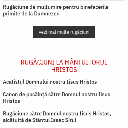
Rugăciune de mulțumire pentru binefacerile
primite de la Dumnezeu
vezi mai multe rugăciuni
RUGĂCIUNI LA MÂNTUITORUL
HRISTOS
Acatistul Domnului nostru Iisus Hristos
Canon de pocăință către Domnul nostru Iisus
Hristos
Rugăciune către Domnul nostru Iisus Hristos,
alcătuită de Sfântul Isaac Sirul