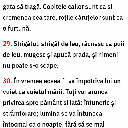
gata să tragă. Copitele cailor sunt ca şi
cremenea cea tare, roţile căruţelor sunt ca
o furtună.
29
. Strigătul, strigăt de leu, răcnesc ca puii
de leu, mugesc şi apucă prada, şi nimeni
nu poate s-o scape.
30
. În vremea aceea fi-va împotriva lui un
vuiet ca vuietul mării. Toţi vor arunca
privirea spre pământ şi iată: întuneric şi
strâmtorare; lumina se va întuneca
întocmai ca o noapte, fără să se mai