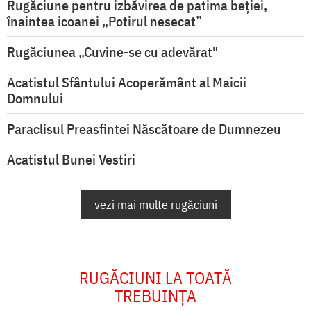
Rugăciune pentru izbăvirea de patima beției,
înaintea icoanei „Potirul nesecat”
Rugăciunea „Cuvine-se cu adevărat"
Acatistul Sfântului Acoperământ al Maicii
Domnului
Paraclisul Preasfintei Născătoare de Dumnezeu
Acatistul Bunei Vestiri
vezi mai multe rugăciuni
RUGĂCIUNI LA TOATĂ
TREBUINȚA