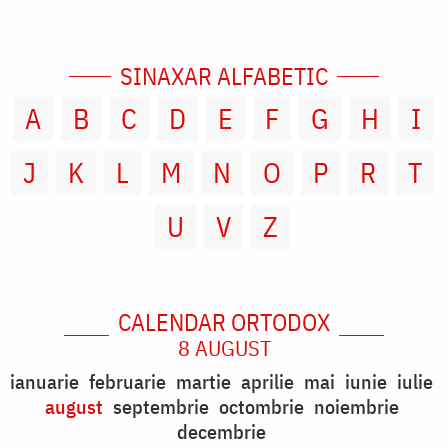
SINAXAR ALFABETIC
A
B
C
D
E
F
G
H
I
J
K
L
M
N
O
P
R
T
U
V
Z
CALENDAR ORTODOX
8 AUGUST
ianuarie
februarie
martie
aprilie
mai
iunie
iulie
august
septembrie
octombrie
noiembrie
decembrie