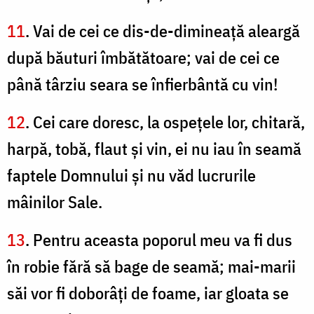
11
. Vai de cei ce dis-de-dimineaţă aleargă
după băuturi îmbătătoare; vai de cei ce
până târziu seara se înfierbântă cu vin!
12
. Cei care doresc, la ospeţele lor, chitară,
harpă, tobă, flaut şi vin, ei nu iau în seamă
faptele Domnului şi nu văd lucrurile
mâinilor Sale.
13
. Pentru aceasta poporul meu va fi dus
în robie fără să bage de seamă; mai-marii
săi vor fi doborâţi de foame, iar gloata se