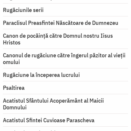
Rugăciunile serii
Paraclisul Preasfintei Născătoare de Dumnezeu
Canon de pocăință către Domnul nostru Iisus
Hristos
Canonul de rugăciune către îngerul păzitor al vieții
omului
Rugăciune la începerea lucrului
Psaltirea
Acatistul Sfântului Acoperământ al Maicii
Domnului
Acatistul Sfintei Cuvioase Parascheva