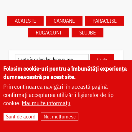
ACATISTE
CANOANE
PARACLISE
RUGĂCIUNI
SLUJBE
Folosim cookie-uri pentru a îmbunătăți experiența
Caută în calendar după dată
dumneavoastră pe acest site.
Prin continuarea navigării în această pagină
confirmați acceptarea utilizării fișierelor de tip
cookie.
Mai multe informații
✝) Sfântul Preot Mucenic
Sunt de acord
Nu, mulțumesc
Alexandru din Basarabia
Sfântul Preot Mucenic Alexandru din Basarabia a