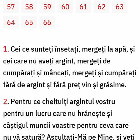
57
58
59
60
61
62
63
64
65
66
1
. Cei ce sunteţi însetaţi, mergeţi la apă, şi
cei care nu aveţi argint, mergeţi de
cumpăraţi şi mâncaţi, mergeţi şi cumpăraţi
fără de argint şi fără preţ vin şi grăsime.
2
. Pentru ce cheltuiţi argintul vostru
pentru un lucru care nu hrăneşte şi
câştigul muncii voastre pentru ceva care
nu vă satură? Ascultaţi-Mă pe Mine, şi veţi