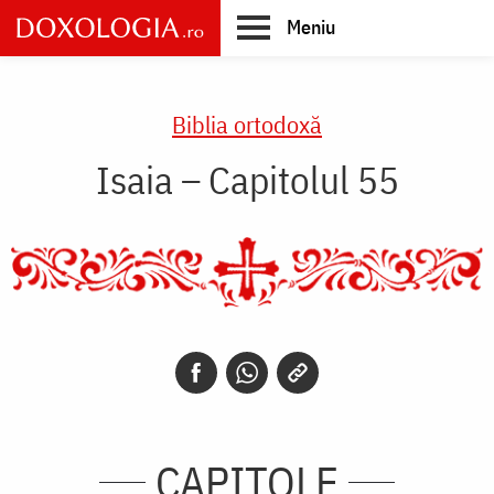
Skip
Meniu
to
main
Main
content
navigation
Biblia ortodoxă
Isaia – Capitolul 55
CAPITOLE