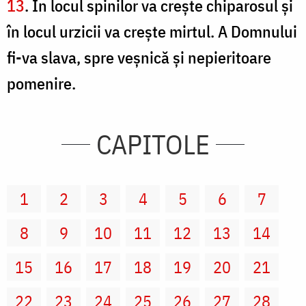
13
. În locul spinilor va creşte chiparosul şi
în locul urzicii va creşte mirtul. A Domnului
fi-va slava, spre veşnică şi nepieritoare
pomenire.
CAPITOLE
1
2
3
4
5
6
7
8
9
10
11
12
13
14
15
16
17
18
19
20
21
22
23
24
25
26
27
28