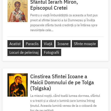
Sfântul Ierarh Miron,
Episcopul Cretei
Pentru o viață îmbunătățită ca aceasta a fost pus
preot al sfintei biserici a lui Dumnezeu și învăța
popoarele sfânta bună credință și le întărea spre
nevoințele cele...
Acatist
Paraclis
Viață
Icoane
Sfinte moaște
Locuri de pelerinaj
Fotografii
Cinstirea Sfintei Icoane a
Maicii Domnului de pe Tolga
(Tolgska)
La miezul nopții, când toată lumea dormea, sfântul
s-a trezit și a văzut o lumină care lumina întreg
ținutul. Aceasta lumină venea de la o coloană de
foc de pe celălalt...