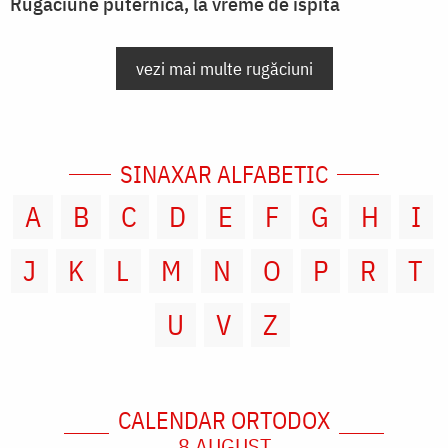
Rugăciune puternică, la vreme de ispită
vezi mai multe rugăciuni
SINAXAR ALFABETIC
A
B
C
D
E
F
G
H
I
J
K
L
M
N
O
P
R
T
U
V
Z
CALENDAR ORTODOX
8 AUGUST