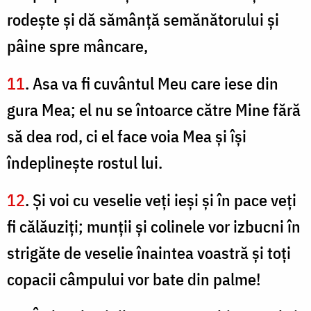
rodeşte şi dă sămânţă semănătorului şi
pâine spre mâncare,
11
. Asa va fi cuvântul Meu care iese din
gura Mea; el nu se întoarce către Mine fără
să dea rod, ci el face voia Mea şi îşi
îndeplineşte rostul lui.
12
. Şi voi cu veselie veţi ieşi şi în pace veţi
fi călăuziţi; munţii şi colinele vor izbucni în
strigăte de veselie înaintea voastră şi toţi
copacii câmpului vor bate din palme!