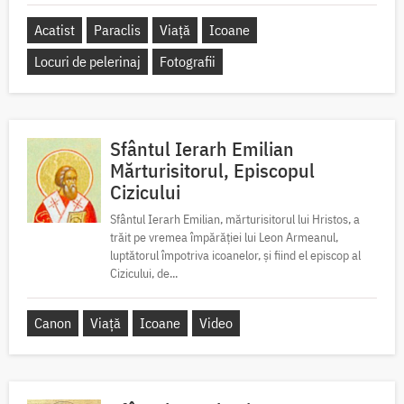
Acatist
Paraclis
Viață
Icoane
Locuri de pelerinaj
Fotografii
Sfântul Ierarh Emilian
Mărturisitorul, Episcopul
Cizicului
Sfântul Ierarh Emilian, mărturisitorul lui Hristos, a
trăit pe vremea împărăției lui Leon Armeanul,
luptătorul împotriva icoanelor, și fiind el episcop al
Cizicului, de...
Canon
Viață
Icoane
Video