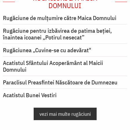
DOMNULUI
Rugăciune de mulţumire către Maica Domnului
Rugăciune pentru izbăvirea de patima beției,
înaintea icoanei „Potirul nesecat”
Rugăciunea „Cuvine-se cu adevărat"
Acatistul Sfântului Acoperământ al Maicii
Domnului
Paraclisul Preasfintei Născătoare de Dumnezeu
Acatistul Bunei Vestiri
vezi mai multe rugăciuni