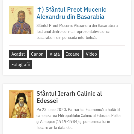
✝) Sfântul Preot Mucenic
Alexandru din Basarabia
Sfântul Preot Mucenic Alexandru din Basarabia a
fost unul dintre cei mai reprezentativi clerici
basarabeni din perioada interbelică.
Acatist
Canon
Viață
Icoane
Video
Fotografii
Sfântul Ierarh Calinic al
Edessei
Pe 23 iunie 2020, Patriarhia Ecumenică a hotărât
canonizarea Mitropolitului Calinic al Edessei, Pellei
și Almopiei (1919-1984) și pomenirea lui în
fiecare an la data de...