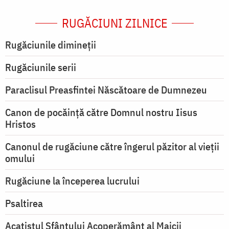
RUGĂCIUNI ZILNICE
Rugăciunile dimineții
Rugăciunile serii
Paraclisul Preasfintei Născătoare de Dumnezeu
Canon de pocăință către Domnul nostru Iisus
Hristos
Canonul de rugăciune către îngerul păzitor al vieții
omului
Rugăciune la începerea lucrului
Psaltirea
Acatistul Sfântului Acoperământ al Maicii