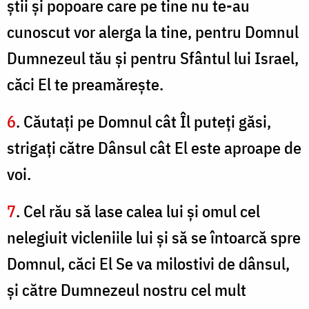
ştii şi popoare care pe tine nu te-au
cunoscut vor alerga la tine, pentru Domnul
Dumnezeul tău şi pentru Sfântul lui Israel,
căci El te preamăreşte.
6
. Căutaţi pe Domnul cât Îl puteţi găsi,
strigaţi către Dânsul cât El este aproape de
voi.
7
. Cel rău să lase calea lui şi omul cel
nelegiuit vicleniile lui şi să se întoarcă spre
Domnul, căci El Se va milostivi de dânsul,
şi către Dumnezeul nostru cel mult