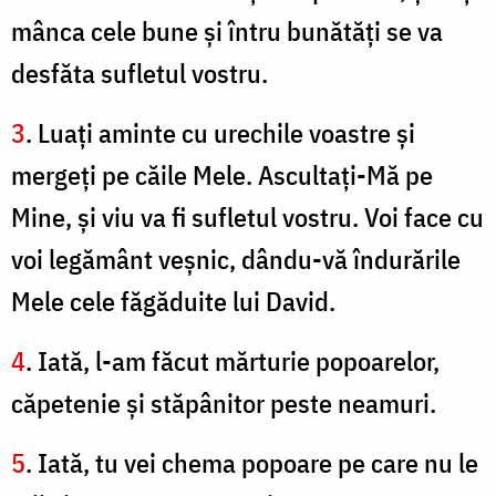
mânca cele bune şi întru bunătăţi se va
desfăta sufletul vostru.
3
. Luaţi aminte cu urechile voastre şi
mergeţi pe căile Mele. Ascultaţi-Mă pe
Mine, şi viu va fi sufletul vostru. Voi face cu
voi legământ veşnic, dându-vă îndurările
Mele cele făgăduite lui David.
4
. Iată, l-am făcut mărturie popoarelor,
căpetenie şi stăpânitor peste neamuri.
5
. Iată, tu vei chema popoare pe care nu le