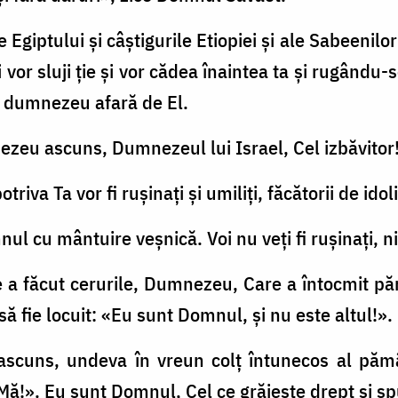
Egiptului şi câştigurile Etiopiei şi ale Sabeenilor c
i îţi vor sluji ţie şi vor cădea înaintea ta şi rugându
t dumnezeu afară de El.
ezeu ascuns, Dumnezeul lui Israel, Cel izbăvitor
riva Ta vor fi ruşinaţi şi umiliţi, făcătorii de idol
nul cu mântuire veşnică. Voi nu veţi fi ruşinaţi, nic
a făcut cerurile, Dumnezeu, Care a întocmit pămân
a să fie locuit: «Eu sunt Domnul, şi nu este altul!».
-ascuns, undeva în vreun colţ întunecos al pămâ
Mă!». Eu sunt Domnul, Cel ce grăieşte drept şi s