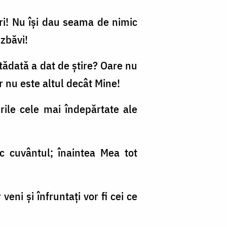
uri! Nu îşi dau seama de nimic
zbăvi!
altădată a dat de ştire? Oare nu
 nu este altul decât Mine!
turile cele mai îndepărtate ale
c cuvântul; înaintea Mea tot
eni şi înfruntaţi vor fi cei ce