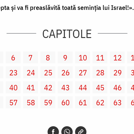
ta şi va fi preaslăvită toată seminţia lui Israel!».
CAPITOLE
6
7
8
9
10
11
12
2
23
24
25
26
27
28
29
9
40
41
42
43
44
45
46
6
57
58
59
60
61
62
63