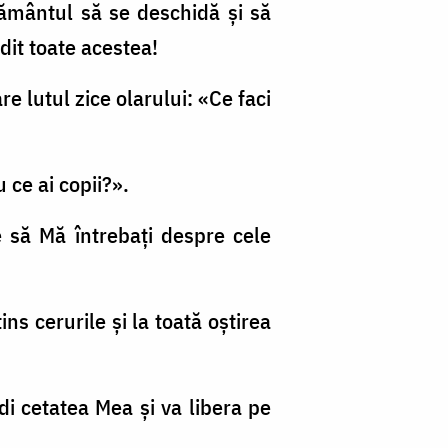
 Pământul să se deschidă şi să
dit toate acestea!
re lutul zice olarului: «Ce faci
 ce ai copii?».
re să Mă întrebaţi despre cele
ns cerurile şi la toată oştirea
idi cetatea Mea şi va libera pe