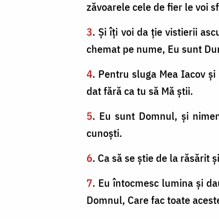
zăvoarele cele de fier le voi 
3
. Şi îţi voi da ţie vistierii
chemat pe nume, Eu sunt Dum
4
. Pentru sluga Mea Iacov şi
dat fără ca tu să Mă ştii.
5
. Eu sunt Domnul, şi nimen
cunoşti.
6
. Ca să se ştie de la răsărit
7
. Eu întocmesc lumina şi dau 
Domnul, Care fac toate acest