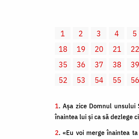
1
2
3
4
5
18
19
20
21
2
35
36
37
38
3
52
53
54
55
5
1
. Aşa zice Domnul unsului 
înaintea lui şi ca să dezlege c
2
. «Eu voi merge înaintea ta