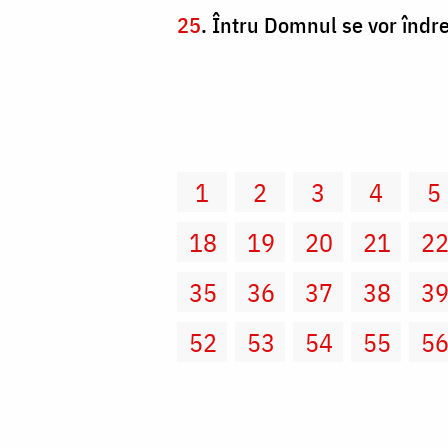
25
. Întru Domnul se vor îndrep
1
2
3
4
5
18
19
20
21
2
35
36
37
38
3
52
53
54
55
5