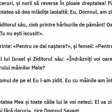
 ceruri, şi norii să reverse în ploaie dreptatea!
tatea să dea mlădiţe laolaltă: Eu, Domnul, am zi
Ziditorul său, ciob printre hârburile de pământ! Oa
Tu nu eşti iscusit!».
ărinte: «Pentru ce dai naştere?», şi femeii: «Pentru
 lui Israel şi Ziditorul său: «Îndrăzniţi voi oa
crului mâinilor Mele?
mul de pe el Eu l-am zidit. Eu cu mâinile am înti
tatea Mea şi toate căile lui le voi netezi. El va z
şi fără daruri», zice Domnul Savaot.