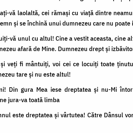
iaţi-vă laolaltă, cei rămaşi cu viaţă dintre neam
 lemn şi se închină unui dumnezeu care nu poate i
ătuiţi-vă unul cu altul! Cine a vestit aceasta, cine 
ezeu afară de Mine. Dumnezeu drept şi izbăvitor
şi veţi fi mântuiţi, voi cei ce locuiţi toate ţinu
zeu tare şi nu este altul!
i! Din gura Mea iese dreptatea şi nu-Mi întor
ne jura-va toată limba
nul este dreptatea şi vârtutea! Către Dânsul vor v