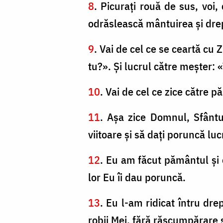
8
. Picuraţi rouă de sus, voi,
odrăslească mântuirea şi drep
9
. Vai de cel ce se ceartă cu 
tu?». Şi lucrul către meşter: «
10
. Vai de cel ce zice către p
11
. Aşa zice Domnul, Sfântul
viitoare şi să daţi poruncă lu
12
. Eu am făcut pământul şi o
lor Eu îi dau poruncă.
13
. Eu l-am ridicat întru drep
robii Mei, fără răscumpărare 