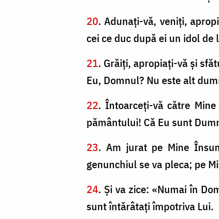
20
. Adunaţi-vă, veniţi, aprop
cei ce duc după ei un idol de
21
. Grăiţi, apropiaţi-vă şi sf
Eu, Domnul? Nu este alt dumn
22
. Întoarceţi-vă către Mine 
pământului! Că Eu sunt Dumne
23
. Am jurat pe Mine Însum
genunchiul se va pleca; pe Mi
24
. Şi va zice: «Numai în Dom
sunt întărâtaţi împotriva Lui.