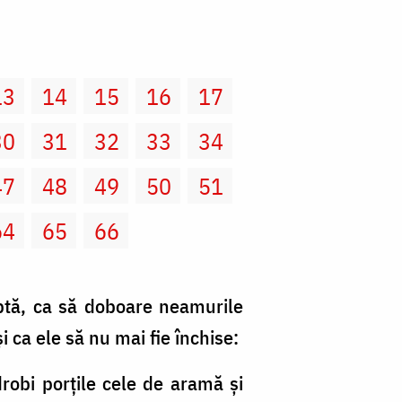
13
14
15
16
17
30
31
32
33
34
47
48
49
50
51
64
65
66
ptă, ca să doboare neamurile
şi ca ele să nu mai fie închise:
drobi porţile cele de aramă şi