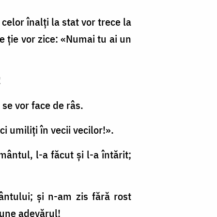
elor înalţi la stat vor trece la
-se ţie vor zice: «Numai tu ai un
!
i se vor face de râs.
i umiliţi în vecii vecilor!».
tul, l-a făcut şi l-a întărit;
ntului; şi n-am zis fără rost
pune adevărul!