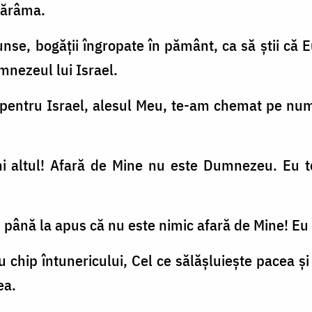
sfărâma.
 ascunse, bogăţii îngropate în pământ, ca să ştii c
nezeul lui Israel.
 pentru Israel, alesul Meu, te-am chemat pe nu
i altul! Afară de Mine nu este Dumnezeu. Eu t
 şi până la apus că nu este nimic afară de Mine! E
chip întunericului, Cel ce sălăşluieşte pacea şi r
ea.