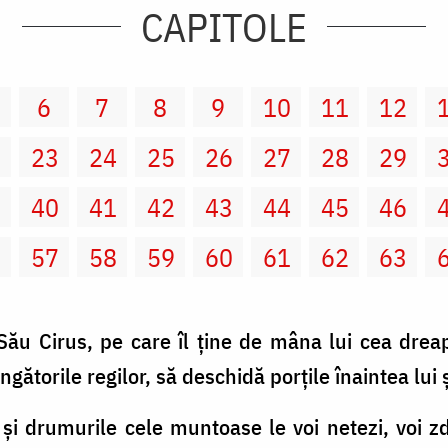
CAPITOLE
6
7
8
9
10
11
12
2
23
24
25
26
27
28
29
9
40
41
42
43
44
45
46
6
57
58
59
60
61
62
63
Său Cirus, pe care îl ţine de mâna lui cea drea
ingătorile regilor, să deschidă porţile înaintea lui 
 şi drumurile cele muntoase le voi netezi, voi z