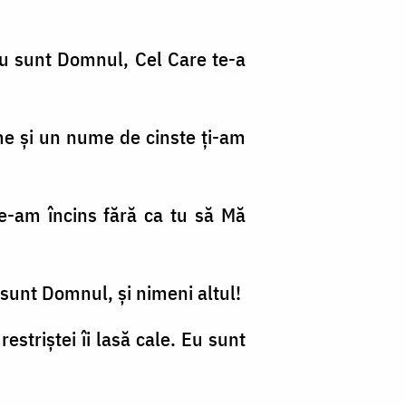
ă Eu sunt Domnul, Cel Care te-a
me şi un nume de cinste ți-am
e-am încins fără ca tu să Mă
u sunt Domnul, şi nimeni altul!
estriştei îi lasă cale. Eu sunt