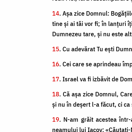
14
. Aşa zice Domnul: Bogăţiile 
tine şi ai tăi vor fi; în lanţur
Dumnezeu tare, şi nu este al
15
. Cu adevărat Tu eşti Dumn
16
. Cei care se aprindeau împot
17
. Israel va fi izbăvit de Dom
18
. Că aşa zice Domnul, Care 
şi nu în deşert l-a făcut, ci c
19
. N-am grăit acestea într
neamului lui Iacov: «Căutaţi-