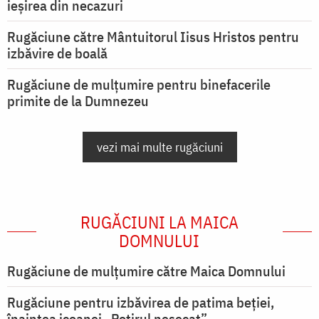
ieşirea din necazuri
Rugăciune către Mântuitorul Iisus Hristos pentru
izbăvire de boală
Rugăciune de mulțumire pentru binefacerile
primite de la Dumnezeu
vezi mai multe rugăciuni
RUGĂCIUNI LA MAICA
DOMNULUI
Rugăciune de mulţumire către Maica Domnului
Rugăciune pentru izbăvirea de patima beției,
înaintea icoanei „Potirul nesecat”