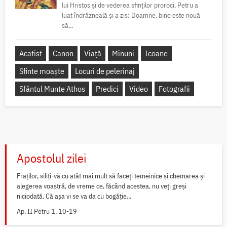
lui Hristos și de vederea sfinților proroci, Petru a
luat îndrăzneală și a zis: Doamne, bine este nouă
să...
Acatist
Canon
Viață
Minuni
Icoane
Sfinte moaște
Locuri de pelerinaj
Sfântul Munte Athos
Predici
Video
Fotografii
Apostolul zilei
Fraților, siliți-vă cu atât mai mult să faceți temeinice și chemarea și
alegerea voastră, de vreme ce, făcând acestea, nu veți greși
niciodată. Că așa vi se va da cu bogăție...
Ap. II Petru 1, 10-19