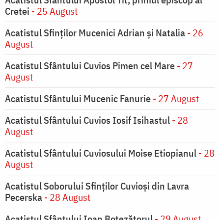
Cretei
- 25 August
Acatistul Sfinților Mucenici Adrian și Natalia
- 26
August
Acatistul Sfântului Cuvios Pimen cel Mare
- 27
August
Acatistul Sfântului Mucenic Fanurie
- 27 August
Acatistul Sfântului Cuvios Iosif Isihastul
- 28
August
Acatistul Sfântului Cuviosului Moise Etiopianul
- 28
August
Acatistul Soborului Sfinților Cuvioși din Lavra
Pecerska
- 28 August
Acatistul Sfântului Ioan Botezătorul
- 29 August