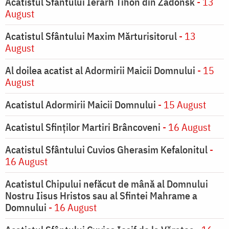
Acatistul Sfântului Ierarh Tihon din Zadonsk
- 13
August
Acatistul Sfântului Maxim Mărturisitorul
- 13
August
Al doilea acatist al Adormirii Maicii Domnului
- 15
August
Acatistul Adormirii Maicii Domnului
- 15 August
Acatistul Sfinților Martiri Brâncoveni
- 16 August
Acatistul Sfântului Cuvios Gherasim Kefalonitul
-
16 August
Acatistul Chipului nefăcut de mână al Domnului
Nostru Iisus Hristos sau al Sfintei Mahrame a
Domnului
- 16 August