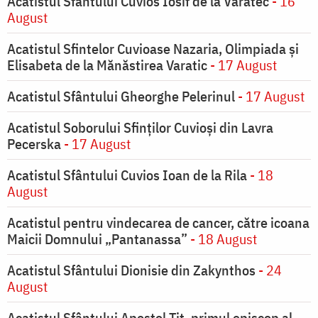
Acatistul Sfântului Cuvios Iosif de la Văratec
- 16
August
Acatistul Sfintelor Cuvioase Nazaria, Olimpiada și
Elisabeta de la Mănăstirea Varatic
- 17 August
Acatistul Sfântului Gheorghe Pelerinul
- 17 August
Acatistul Soborului Sfinților Cuvioși din Lavra
Pecerska
- 17 August
Acatistul Sfântului Cuvios Ioan de la Rila
- 18
August
Acatistul pentru vindecarea de cancer, către icoana
Maicii Domnului „Pantanassa”
- 18 August
Acatistul Sfântului Dionisie din Zakynthos
- 24
August
Acatistul Sfântului Apostol Tit, primul episcop al