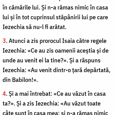
în cămările lui. Şi n-a rămas nimic în casa
lui şi în tot cuprinsul stăpânirii lui pe care
Iezechia să nu-l fi arătat.
3
. Atunci a zis prorocul Isaia către regele
Iezechia: «Ce au zis oamenii aceştia şi de
unde au venit ei la tine?». Şi a răspuns
Iezechia: «Au venit dintr-o ţară depărtată,
din Babilon!».
4
. Şi a mai întrebat: «Ce au văzut în casa
ta?». Şi a zis Iezechia: «Au văzut toate
câte sunt în casa mea; şi n-a rămas nimic