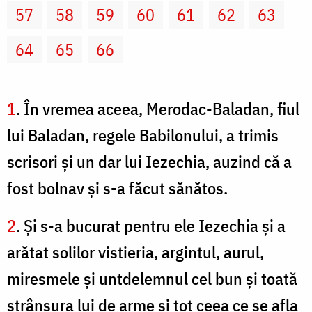
57
58
59
60
61
62
63
64
65
66
1
. În vremea aceea, Merodac-Baladan, fiul
lui Baladan, regele Babilonului, a trimis
scrisori şi un dar lui Iezechia, auzind că a
fost bolnav şi s-a făcut sănătos.
2
. Şi s-a bucurat pentru ele Iezechia şi a
arătat solilor vistieria, argintul, aurul,
miresmele şi untdelemnul cel bun şi toată
strânsura lui de arme şi tot ceea ce se afla