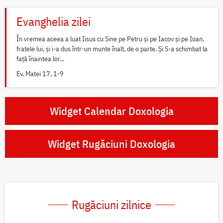
Evanghelia zilei
În vremea aceea a luat Iisus cu Sine pe Petru și pe Iacov și pe Ioan,
fratele lui, și i-a dus într-un munte înalt, de o parte. Și S-a schimbat la
față înaintea lor...
Ev. Matei 17, 1-9
Widget Calendar Doxologia
Widget Rugăciuni Doxologia
Rugăciuni zilnice