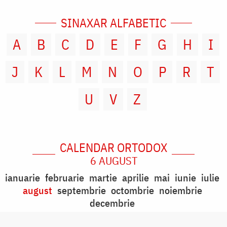
SINAXAR ALFABETIC
A
B
C
D
E
F
G
H
I
J
K
L
M
N
O
P
R
T
U
V
Z
CALENDAR ORTODOX
6 AUGUST
ianuarie
februarie
martie
aprilie
mai
iunie
iulie
august
septembrie
octombrie
noiembrie
decembrie