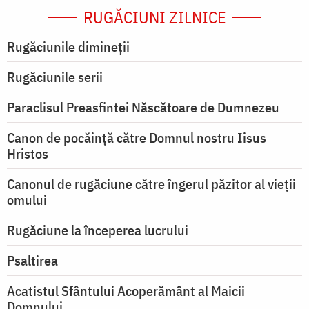
RUGĂCIUNI ZILNICE
Rugăciunile dimineții
Rugăciunile serii
Paraclisul Preasfintei Născătoare de Dumnezeu
Canon de pocăință către Domnul nostru Iisus
Hristos
Canonul de rugăciune către îngerul păzitor al vieții
omului
Rugăciune la începerea lucrului
Psaltirea
Acatistul Sfântului Acoperământ al Maicii
Domnului