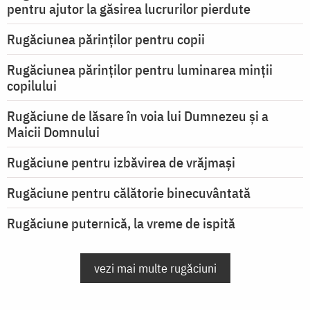
pentru ajutor la găsirea lucrurilor pierdute
Rugăciunea părinților pentru copii
Rugăciunea părinților pentru luminarea minţii
copilului
Rugăciune de lăsare în voia lui Dumnezeu şi a
Maicii Domnului
Rugăciune pentru izbăvirea de vrăjmași
Rugăciune pentru călătorie binecuvântată
Rugăciune puternică, la vreme de ispită
vezi mai multe rugăciuni