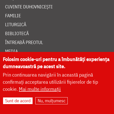
CUVINTE DUHOVNICEȘTI
FAMILIE
LITURGICĂ
BIBLIOTECĂ
ÎNTREABĂ PREOTUL
MEDIA
Folosim cookie-uri pentru a îmbunătăți experiența
ȘTIRI
dumneavoastră pe acest site.
HRAMUL SFINTEI CUVIOASE PARASCHEVA
Prin continuarea navigării în această pagină
confirmați acceptarea utilizării fișierelor de tip
AUTORI
cookie.
Mai multe informații
PĂRINȚI DUHOVNICEȘTI
Sunt de acord
Nu, mulțumesc
MAICI CU VIAȚĂ DUHOVNICEASCĂ
TEMATICĂ