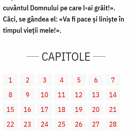
cuvântul Domnului pe care l-ai grăit!».
Căci, se gândea el: «Va fi pace şi linişte în
timpul vieţii mele!».
CAPITOLE
1
2
3
4
5
6
7
8
9
10
11
12
13
14
15
16
17
18
19
20
21
22
23
24
25
26
27
28