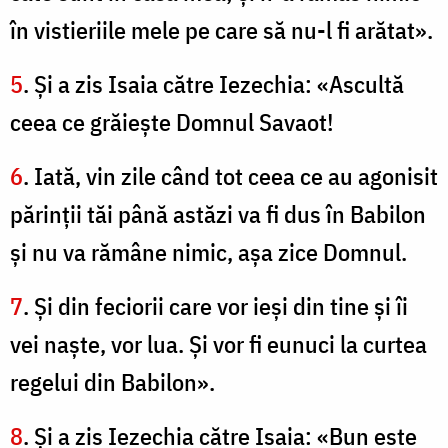
în vistieriile mele pe care să nu-l fi arătat».
5
. Şi a zis Isaia către Iezechia: «Ascultă
ceea ce grăieşte Domnul Savaot!
6
. Iată, vin zile când tot ceea ce au agonisit
părinţii tăi până astăzi va fi dus în Babilon
şi nu va rămâne nimic, aşa zice Domnul.
7
. Şi din feciorii care vor ieşi din tine şi îi
vei naşte, vor lua. Şi vor fi eunuci la curtea
regelui din Babilon».
8
. Şi a zis Iezechia către Isaia: «Bun este