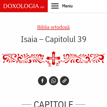
Skip
Meniu
to
main
Main
content
navigation
Biblia ortodoxă
Isaia – Capitolul 39
CAPITOLE