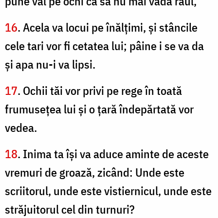
pune văl pe ochi ca să nu mai vadă răul,
16
. Acela va locui pe înălţimi, şi stâncile
cele tari vor fi cetatea lui; pâine i se va da
şi apa nu-i va lipsi.
17
. Ochii tăi vor privi pe rege în toată
frumuseţea lui şi o ţară îndepărtată vor
vedea.
18
. Inima ta îşi va aduce aminte de aceste
vremuri de groază, zicând: Unde este
scriitorul, unde este vistiernicul, unde este
străjuitorul cel din turnuri?