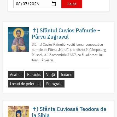
✝) Sfântul Cuvios Pafnutie –
Pârvu Zugravul
Sfântul Cuvios Pafnutie, vestit iconar cunoscut cu
numele de Pârvu „Mutul”, s-a născut în Câmpulung
Muscel, la 12 octombrie 1657, ca fiu al preotului
Ioan Pârvescu...
Acatist
Paraclis
Viață
Icoane
Locuri de pelerinaj
Fotografii
✝) Sfânta Cuvioasă Teodora de
la Sihla