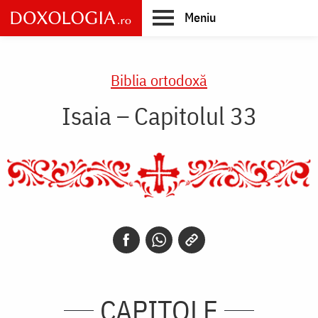
Skip
Meniu
to
main
Main
content
navigation
Biblia ortodoxă
Isaia – Capitolul 33
CAPITOLE