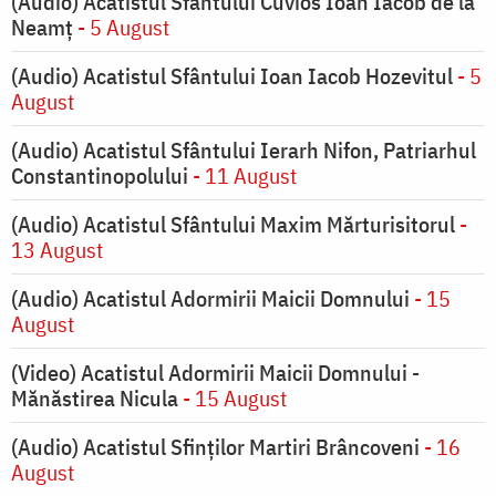
(Audio) Acatistul Sfântului Cuvios Ioan Iacob de la
Neamț
- 5 August
(Audio) Acatistul Sfântului Ioan Iacob Hozevitul
- 5
August
(Audio) Acatistul Sfântului Ierarh Nifon, Patriarhul
Constantinopolului
- 11 August
(Audio) Acatistul Sfântului Maxim Mărturisitorul
-
13 August
(Audio) Acatistul Adormirii Maicii Domnului
- 15
August
(Video) Acatistul Adormirii Maicii Domnului -
Mănăstirea Nicula
- 15 August
(Audio) Acatistul Sfinților Martiri Brâncoveni
- 16
August