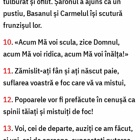
tulburat şi ofilit. Şaronul a ajuns ca un
pustiu, Basanul şi Carmelul îşi scutură
frunzişul lor.
10
. «Acum Mă voi scula, zice Domnul,
acum Mă voi ridica, acum Mă voi înălţa!»
11
. Zămislit-aţi fân şi aţi născut paie,
suflarea voastră e foc care vă va mistui,
12
. Popoarele vor fi prefăcute în cenuşă ca
spinii tăiaţi şi mistuiţi de foc!
13
. Voi, cei de departe, auziţi ce am făcut,