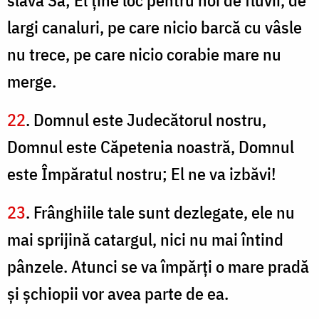
slava Sa; El ţine loc pentru noi de fluvii, de
largi canaluri, pe care nicio barcă cu vâsle
nu trece, pe care nicio corabie mare nu
merge.
22
. Domnul este Judecătorul nostru,
Domnul este Căpetenia noastră, Domnul
este Împăratul nostru; El ne va izbăvi!
23
. Frânghiile tale sunt dezlegate, ele nu
mai sprijină catargul, nici nu mai întind
pânzele. Atunci se va împărţi o mare pradă
şi şchiopii vor avea parte de ea.