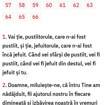
57
58
59
60
61
62
63
64
65
66
1
. Vai ţie, pustiitorule, care n-ai fost
pustiit, şi ţie, jefuitorule, care n-ai fost
încă jefuit. Când vei sfârşi de pustiit, vei fi
pustiit, când vei fi jefuit din destul, vei fi
jefuit şi tu.
2
. Doamne, miluieşte-ne, că întru Tine am
nădăjduit, fii ajutorul nostru în fiecare
dimineaţă şi izbăvirea noastră în vremuri