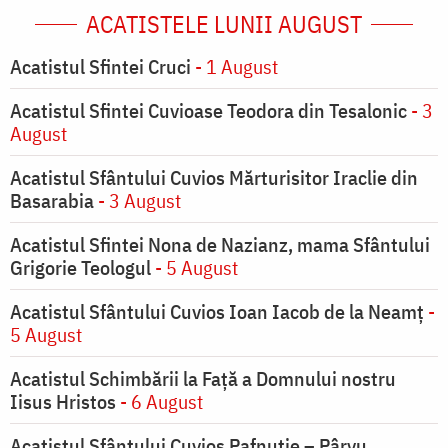
ACATISTELE LUNII AUGUST
Acatistul Sfintei Cruci
- 1 August
Acatistul Sfintei Cuvioase Teodora din Tesalonic
- 3
August
Acatistul Sfântului Cuvios Mărturisitor Iraclie din
Basarabia
- 3 August
Acatistul Sfintei Nona de Nazianz, mama Sfântului
Grigorie Teologul
- 5 August
Acatistul Sfântului Cuvios Ioan Iacob de la Neamț
-
5 August
Acatistul Schimbării la Faţă a Domnului nostru
Iisus Hristos
- 6 August
Acatistul Sfântului Cuvios Pafnutie – Pârvu