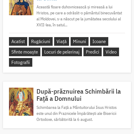
Această floare duhovnicească și mireasă a lui
Hristos, pe care a odrăslit-o pământul binecuvântat
al Moldovei, s-a născut pe la jumătatea secolului al
XVII-lea, în satul...
Acatist
Rugăciuni
Viață
Minuni
Icoane
Sfinte moaște
Locuri de pelerinaj
Predici
Video
Fotografii
După-prăznuirea Schimbării la
Față a Domnului
Schimbarea la Față a Mântuitorului Iisus Hristos
este unul din Praznicele împărătești ale Bisericii
Ortodoxe, sărbătorită la 6 august.