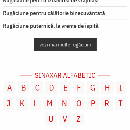
Rugăciune pentru izbăvirea de vrăjmași
Rugăciune pentru călătorie binecuvântată
Rugăciune puternică, la vreme de ispită
vezi mai multe rugăciuni
SINAXAR ALFABETIC
A
B
C
D
E
F
G
H
I
J
K
L
M
N
O
P
R
T
U
V
Z