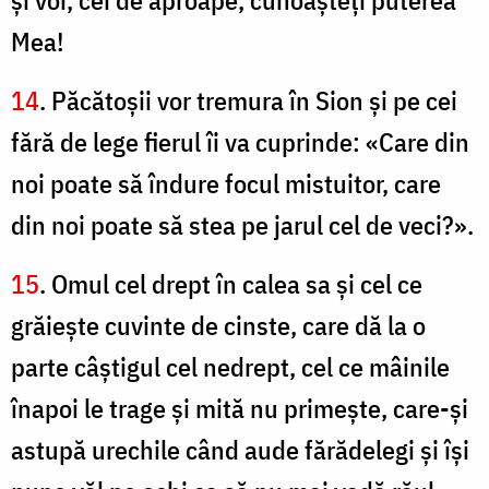
şi voi, cei de aproape, cunoaşteţi puterea
Mea!
14
. Păcătoşii vor tremura în Sion şi pe cei
fără de lege fierul îi va cuprinde: «Care din
noi poate să îndure focul mistuitor, care
din noi poate să stea pe jarul cel de veci?».
15
. Omul cel drept în calea sa şi cel ce
grăieşte cuvinte de cinste, care dă la o
parte câştigul cel nedrept, cel ce mâinile
înapoi le trage şi mită nu primeşte, care-şi
astupă urechile când aude fărădelegi şi îşi