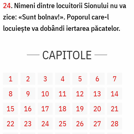
24
. Nimeni dintre locuitorii Sionului nu va
zice: «Sunt bolnav!». Poporul care-l
locuieşte va dobândi iertarea păcatelor.
CAPITOLE
1
2
3
4
5
6
7
8
9
10
11
12
13
14
15
16
17
18
19
20
21
22
23
24
25
26
27
28