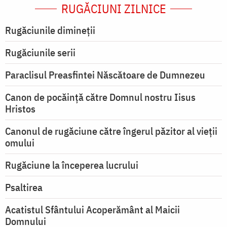
RUGĂCIUNI ZILNICE
Rugăciunile dimineții
Rugăciunile serii
Paraclisul Preasfintei Născătoare de Dumnezeu
Canon de pocăință către Domnul nostru Iisus
Hristos
Canonul de rugăciune către îngerul păzitor al vieții
omului
Rugăciune la începerea lucrului
Psaltirea
Acatistul Sfântului Acoperământ al Maicii
Domnului