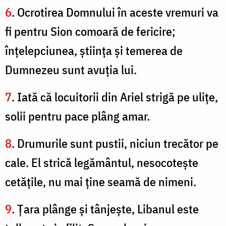
6
. Ocrotirea Domnului în aceste vremuri va
fi pentru Sion comoară de fericire;
înţelepciunea, ştiinţa şi temerea de
Dumnezeu sunt avuţia lui.
7
. Iată că locuitorii din Ariel strigă pe uliţe,
solii pentru pace plâng amar.
8
. Drumurile sunt pustii, niciun trecător pe
cale. El strică legământul, nesocoteşte
cetăţile, nu mai ţine seamă de nimeni.
9
. Ţara plânge şi tânjeşte, Libanul este