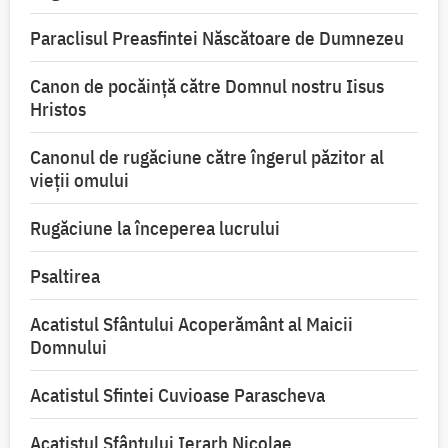
Paraclisul Preasfintei Născătoare de Dumnezeu
Canon de pocăință către Domnul nostru Iisus
Hristos
Canonul de rugăciune către îngerul păzitor al
vieții omului
Rugăciune la începerea lucrului
Psaltirea
Acatistul Sfântului Acoperământ al Maicii
Domnului
Acatistul Sfintei Cuvioase Parascheva
Acatistul Sfântului Ierarh Nicolae