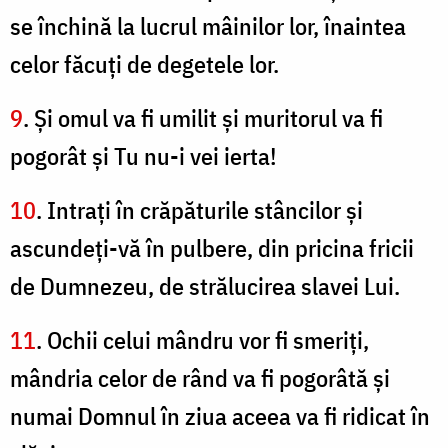
se închină la lucrul mâinilor lor, înaintea
celor făcuţi de degetele lor.
9
. Şi omul va fi umilit şi muritorul va fi
pogorât şi Tu nu-i vei ierta!
10
. Intraţi în crăpăturile stâncilor şi
ascundeţi-vă în pulbere, din pricina fricii
de Dumnezeu, de strălucirea slavei Lui.
11
. Ochii celui mândru vor fi smeriţi,
mândria celor de rând va fi pogorâtă şi
numai Domnul în ziua aceea va fi ridicat în