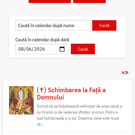
Caută în calendar după dată
(✝) Schimbarea la Față a
Domnului
Dorind să se îndulcească neîncetat de acea slavă a
lui Hristos și de vederea sfinților proroci, Petru a
luat îndrăzneală și a zis: Doamne, bine este nouă
să...