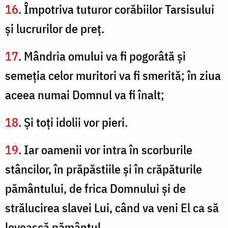
16
. Împotriva tuturor corăbiilor Tarsisului
şi lucrurilor de preţ.
17
. Mândria omului va fi pogorâtă şi
semeţia celor muritori va fi smerită; în ziua
aceea numai Domnul va fi înalt;
18
. Şi toţi idolii vor pieri.
19
. Iar oamenii vor intra în scorburile
stâncilor, în prăpăstiile şi în crăpăturile
pământului, de frica Domnului şi de
strălucirea slavei Lui, când va veni El ca să
lovească pământul.