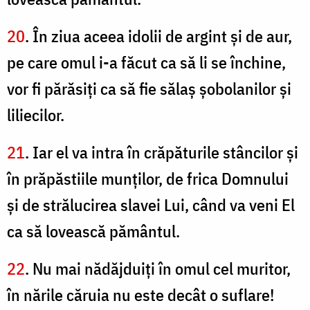
20
. În ziua aceea idolii de argint şi de aur,
pe care omul i-a făcut ca să li se închine,
vor fi părăsiţi ca să fie sălaş şobolanilor şi
liliecilor.
21
. Iar el va intra în crăpăturile stâncilor şi
în prăpăstiile munţilor, de frica Domnului
şi de strălucirea slavei Lui, când va veni El
ca să lovească pământul.
22
. Nu mai nădăjduiţi în omul cel muritor,
în nările căruia nu este decât o suflare!