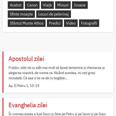
Acatist
Canon
Viață
Minuni
Icoane
Sfinte moaște
Locuri de pelerinaj
Sfântul Munte Athos
Predici
Video
Fotografii
Apostolul zilei
Fraților, siliți-vă cu atât mai mult să faceți temeinice și chemarea și
alegerea voastră, de vreme ce, făcând acestea, nu veți greși
niciodată. Că așa vi se va da cu bogăție...
Ap. II Petru 1, 10-19
Evanghelia zilei
În vremea aceea a luat Iisus cu Sine pe Petru și pe Iacov și pe Ioan,