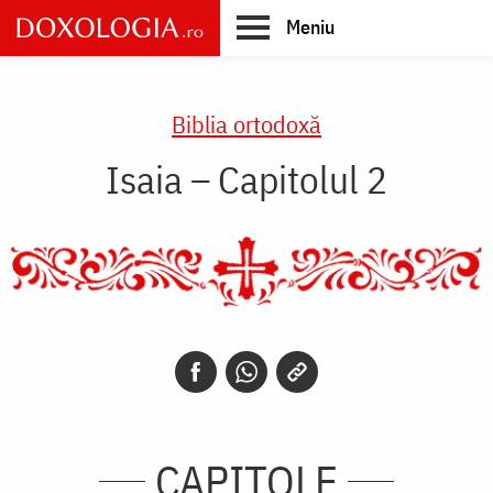
Skip
Meniu
to
main
Main
content
navigation
Biblia ortodoxă
Isaia – Capitolul 2
CAPITOLE