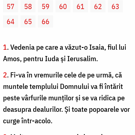
57
58
59
60
61
62
63
64
65
66
1
. Vedenia pe care a văzut-o Isaia, fiul lui
Amos, pentru Iuda şi Ierusalim.
2
. Fi-va în vremurile cele de pe urmă, că
muntele templului Domnului va fi întărit
peste vârfurile munţilor şi se va ridica pe
deasupra dealurilor. Şi toate popoarele vor
curge într-acolo.