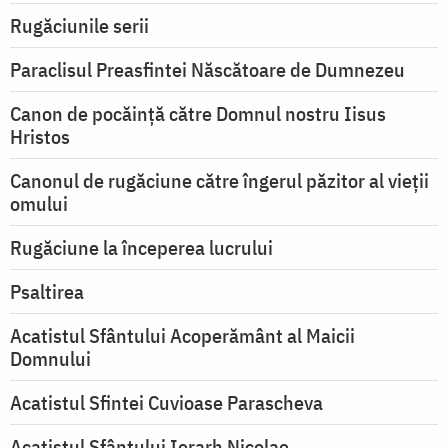
Rugăciunile serii
Paraclisul Preasfintei Născătoare de Dumnezeu
Canon de pocăință către Domnul nostru Iisus
Hristos
Canonul de rugăciune către îngerul păzitor al vieții
omului
Rugăciune la începerea lucrului
Psaltirea
Acatistul Sfântului Acoperământ al Maicii
Domnului
Acatistul Sfintei Cuvioase Parascheva
Acatistul Sfântului Ierarh Nicolae