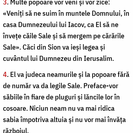
3
. Multe popoare vor veni şi vor zice:
«Veniţi să ne suim în muntele Domnului, în
casa Dumnezeului lui Iacov, ca El să ne
înveţe căile Sale şi să mergem pe cărările
Sale». Căci din Sion va ieşi legea şi
cuvântul lui Dumnezeu din Ierusalim.
4
. El va judeca neamurile şi la popoare fără
de număr va da legile Sale. Preface-vor
săbiile în fiare de pluguri şi lăncile lor în
cosoare. Niciun neam nu va mai ridica
sabia împotriva altuia şi nu vor mai învăţa
războiul.