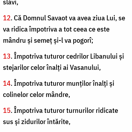
slăvi,
12
. Că Domnul Savaot va avea ziua Lui, se
va ridica împotriva a tot ceea ce este
mândru şi semeţ şi-l va pogorî;
13
. Împotriva tuturor cedrilor Libanului şi
stejarilor celor înalţi ai Vasanului,
14
. Împotriva tuturor munţilor înalţi şi
colinelor celor mândre,
15
. Împotriva tuturor turnurilor ridicate
sus şi zidurilor întărite,