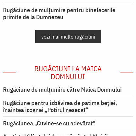
Rugăciune de mulțumire pentru binefacerile
primite de la Dumnezeu
vezi mai multe rugăciuni
RUGĂCIUNI LA MAICA
DOMNULUI
Rugăciune de mulţumire către Maica Domnului
Rugăciune pentru izbăvirea de patima beției,
înaintea icoanei „Potirul nesecat”
Rugăciunea „Cuvine-se cu adevărat"