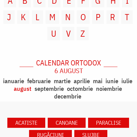
A
B
C
D
E
F
G
H
I
J
K
L
M
N
O
P
R
T
U
V
Z
CALENDAR ORTODOX
6 AUGUST
ianuarie
februarie
martie
aprilie
mai
iunie
iulie
august
septembrie
octombrie
noiembrie
decembrie
ACATISTE
CANOANE
PARACLISE
RUGĂCIUNI
SLUJBE