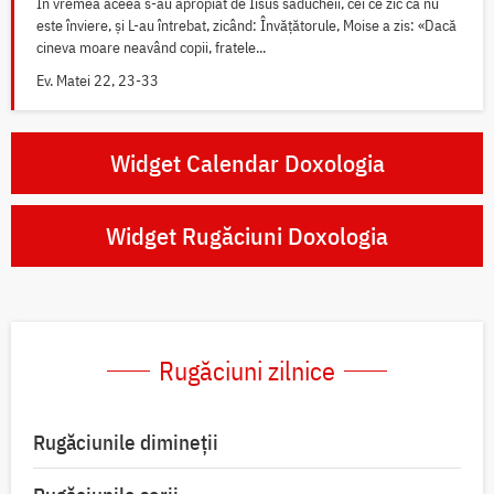
În vremea aceea s-au apropiat de Iisus saducheii, cei ce zic că nu
este înviere, și L-au întrebat, zicând: Învățătorule, Moise a zis: «Dacă
cineva moare neavând copii, fratele...
Ev. Matei 22, 23-33
Widget Calendar Doxologia
Widget Rugăciuni Doxologia
Rugăciuni zilnice
Rugăciunile dimineții