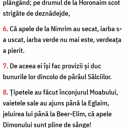
plângând; pe drumul de la Horonaim scot
strigăte de deznădejde,
6
. Că apele de la Nimrim au secat, iarba s-
a uscat, iarba verde nu mai este, verdeaţa
a pierit.
7
. De aceea ei îşi fac provizii şi duc
bunurile lor dincolo de pârâul Sălciilor.
8
. Ţipetele au făcut înconjurul Moabului,
vaietele sale au ajuns până la Eglaim,
jeluirea lui până la Beer-Elim, că apele
Dimonului sunt pline de sânge!