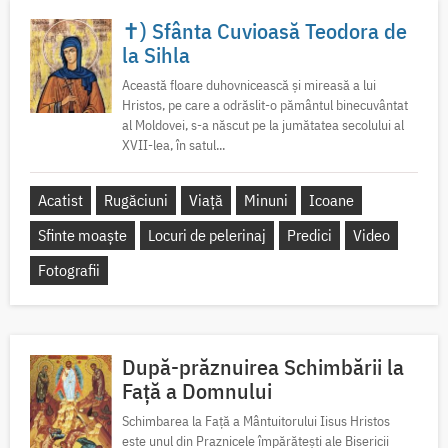
✝) Sfânta Cuvioasă Teodora de
la Sihla
Această floare duhovnicească și mireasă a lui
Hristos, pe care a odrăslit-o pământul binecuvântat
al Moldovei, s-a născut pe la jumătatea secolului al
XVII-lea, în satul...
Acatist
Rugăciuni
Viață
Minuni
Icoane
Sfinte moaște
Locuri de pelerinaj
Predici
Video
Fotografii
După-prăznuirea Schimbării la
Față a Domnului
Schimbarea la Față a Mântuitorului Iisus Hristos
este unul din Praznicele împărătești ale Bisericii