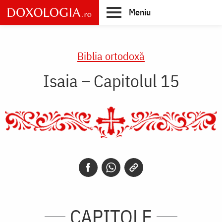
Skip
Meniu
to
main
Main
content
navigation
Biblia ortodoxă
Isaia – Capitolul 15
CAPITOLE