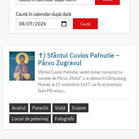
Caută în calendar după dată
✝) Sfântul Cuvios Pafnutie –
Pârvu Zugravul
Sfântul Cuvios Pafnutie, vestit iconar cunoscut cu
numele de Pârvu „Mutul”, s-a născut în Câmpulung
Muscel, la 12 octombrie 1657, ca fiu al preotului
Ioan Pârvescu...
Acatist
Paraclis
Viață
Icoane
Locuri de pelerinaj
Fotografii