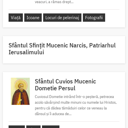
veacuri, a rămas drept...
Viață
Icoane
Locuri de pelerinaj
Fotografii
Sfântul Sfinţit Mucenic Narcis, Patriarhul
Ierusalimului
Sfântul Cuvios Mucenic
Dometie Persul
Cuviosul Dometie intrând într-o peșteră, petrecea
acolo săvârșind multe minuni cu numele lui Hristos,
pentru că dădea tămăduiri celor ce veneau la
dânsul și îi aducea de...