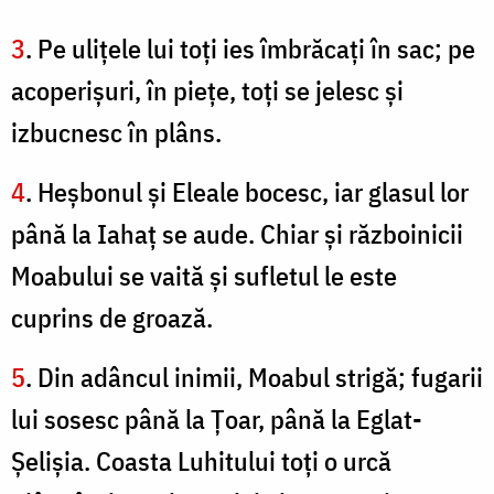
3
. Pe uliţele lui toţi ies îmbrăcaţi în sac; pe
acoperişuri, în pieţe, toţi se jelesc şi
izbucnesc în plâns.
4
. Heşbonul şi Eleale bocesc, iar glasul lor
până la Iahaţ se aude. Chiar şi războinicii
Moabului se vaită şi sufletul le este
cuprins de groază.
5
. Din adâncul inimii, Moabul strigă; fugarii
lui sosesc până la Ţoar, până la Eglat-
Şelişia. Coasta Luhitului toţi o urcă