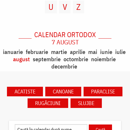
U
V
Z
CALENDAR ORTODOX
7 AUGUST
ianuarie
februarie
martie
aprilie
mai
iunie
iulie
august
septembrie
octombrie
noiembrie
decembrie
ACATISTE
CANOANE
PARACLISE
RUGĂCIUNI
SLUJBE