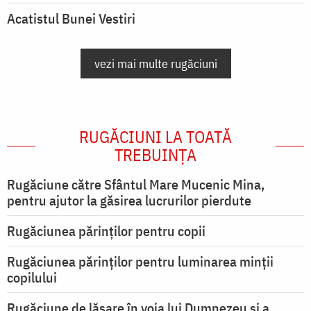
Acatistul Bunei Vestiri
vezi mai multe rugăciuni
RUGĂCIUNI LA TOATĂ
TREBUINȚA
Rugăciune către Sfântul Mare Mucenic Mina,
pentru ajutor la găsirea lucrurilor pierdute
Rugăciunea părinților pentru copii
Rugăciunea părinților pentru luminarea minţii
copilului
Rugăciune de lăsare în voia lui Dumnezeu şi a