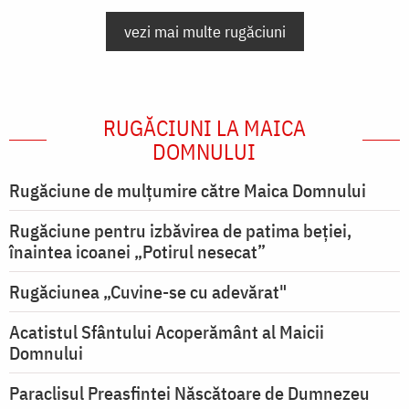
vezi mai multe rugăciuni
RUGĂCIUNI LA MAICA
DOMNULUI
Rugăciune de mulţumire către Maica Domnului
Rugăciune pentru izbăvirea de patima beției,
înaintea icoanei „Potirul nesecat”
Rugăciunea „Cuvine-se cu adevărat"
Acatistul Sfântului Acoperământ al Maicii
Domnului
Paraclisul Preasfintei Născătoare de Dumnezeu