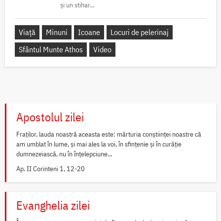
și un stihar...
Viață
Minuni
Icoane
Locuri de pelerinaj
Sfântul Munte Athos
Video
Apostolul zilei
Fraților, lauda noastră aceasta este: mărturia conștiinței noastre că
am umblat în lume, și mai ales la voi, în sfințenie și în curăție
dumnezeiască, nu în înțelepciune...
Ap. II Corinteni 1, 12-20
Evanghelia zilei