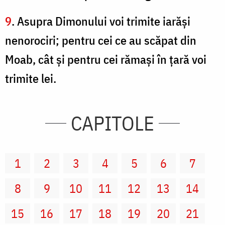
9
. Asupra Dimonului voi trimite iarăşi
nenorociri; pentru cei ce au scăpat din
Moab, cât şi pentru cei rămaşi în ţară voi
trimite lei.
CAPITOLE
1
2
3
4
5
6
7
8
9
10
11
12
13
14
15
16
17
18
19
20
21