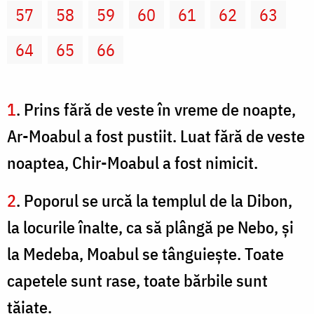
57
58
59
60
61
62
63
64
65
66
1
. Prins fără de veste în vreme de noapte,
Ar-Moabul a fost pustiit. Luat fără de veste
noaptea, Chir-Moabul a fost nimicit.
2
. Poporul se urcă la templul de la Dibon,
la locurile înalte, ca să plângă pe Nebo, şi
la Medeba, Moabul se tânguieşte. Toate
capetele sunt rase, toate bărbile sunt
tăiate.