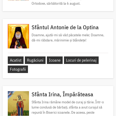
Ortodoxe, sărbătorită la 6 august.
Sfântul Antonie de la Optina
Doamne, ajută-mi să văd păcatele mele; Doamne,
dă-mi răbdare, mărinimie şi blândeţe!
Acatist
Rugăciuni
Icoane
Locuri de pelerinaj
Fotografii
Sfânta Irina, Împărăteasa
Sfânta Irina rămâne model de curaj și tărie. Într-o
lume condusă de bărbați, sfânta a avut curajul să
repună în Biserici icoanele. De aceea, peste