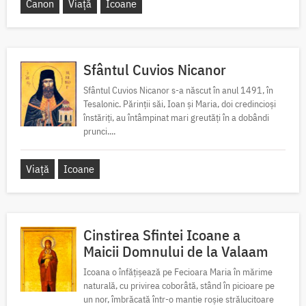
Canon
Viață
Icoane
Sfântul Cuvios Nicanor
Sfântul Cuvios Nicanor s-a născut în anul 1491, în
Tesalonic. Părinții săi, Ioan și Maria, doi credincioși
înstăriți, au întâmpinat mari greutăți în a dobândi
prunci....
Viață
Icoane
Cinstirea Sfintei Icoane a
Maicii Domnului de la Valaam
Icoana o înfățișează pe Fecioara Maria în mărime
naturală, cu privirea coborâtă, stând în picioare pe
un nor, îmbrăcată într-o mantie roșie strălucitoare