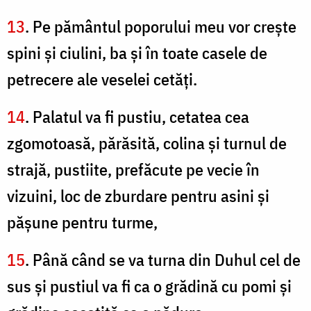
13
. Pe pământul poporului meu vor creşte
spini şi ciulini, ba şi în toate casele de
petrecere ale veselei cetăţi.
14
. Palatul va fi pustiu, cetatea cea
zgomotoasă, părăsită, colina şi turnul de
strajă, pustiite, prefăcute pe vecie în
vizuini, loc de zburdare pentru asini şi
păşune pentru turme,
15
. Până când se va turna din Duhul cel de
sus şi pustiul va fi ca o grădină cu pomi şi