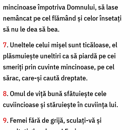
mincinoase împotriva Domnului, să lase
nemâncat pe cel flămând şi celor însetaţi
să nu le dea să bea.
7
. Uneltele celui mişel sunt ticăloase, el
plăsmuieşte uneltiri ca să piardă pe cei
smeriţi prin cuvinte mincinoase, pe cel
sărac, care-şi caută dreptate.
8
. Omul de viţă bună sfătuieşte cele
cuviincioase şi stăruieşte în cuviinţa lui.
9
. Femei fără de grijă, sculaţi-vă şi