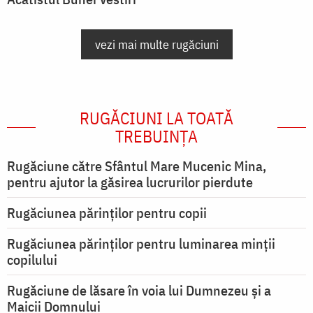
vezi mai multe rugăciuni
RUGĂCIUNI LA TOATĂ
TREBUINȚA
Rugăciune către Sfântul Mare Mucenic Mina,
pentru ajutor la găsirea lucrurilor pierdute
Rugăciunea părinților pentru copii
Rugăciunea părinților pentru luminarea minţii
copilului
Rugăciune de lăsare în voia lui Dumnezeu şi a
Maicii Domnului