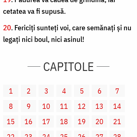
cetatea va fi supusă.
20
. Fericiţi sunteţi voi, care semănaţi şi nu
legaţi nici boul, nici asinul!
CAPITOLE
1
2
3
4
5
6
7
8
9
10
11
12
13
14
15
16
17
18
19
20
21
22
23
24
25
26
27
28