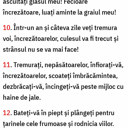
ascultaţi glasul meu! Fecioare
încrezătoare, luaţi aminte la graiul meu!
10
. Într-un an şi câteva zile veţi tremura
voi, încrezătoarelor, culesul va fi trecut şi
strânsul nu se va mai face!
11
. Tremuraţi, nepăsătoarelor, înfioraţi-vă,
încrezătoarelor, scoateţi îmbrăcămintea,
dezbrăcaţi-vă, încingeţi-vă peste mijloc cu
haine de jale.
12
. Bateţi-vă în piept şi plângeţi pentru
ţarinele cele frumoase şi rodnicia viilor.