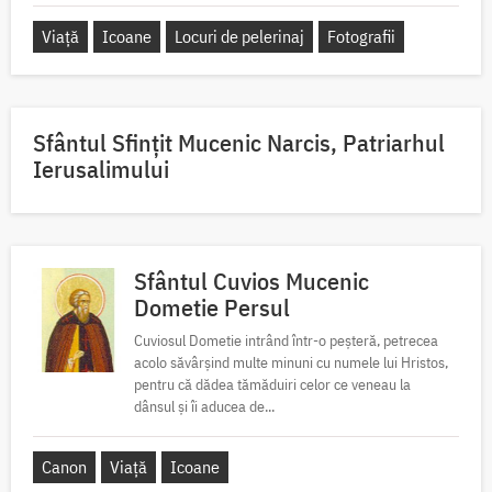
Viață
Icoane
Locuri de pelerinaj
Fotografii
Sfântul Sfinţit Mucenic Narcis, Patriarhul
Ierusalimului
Sfântul Cuvios Mucenic
Dometie Persul
Cuviosul Dometie intrând într-o peșteră, petrecea
acolo săvârșind multe minuni cu numele lui Hristos,
pentru că dădea tămăduiri celor ce veneau la
dânsul și îi aducea de...
Canon
Viață
Icoane