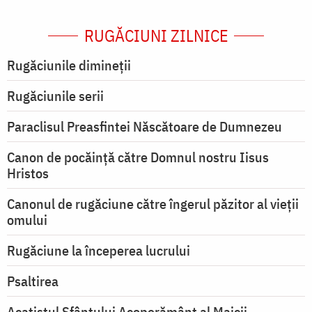
RUGĂCIUNI ZILNICE
Rugăciunile dimineții
Rugăciunile serii
Paraclisul Preasfintei Născătoare de Dumnezeu
Canon de pocăință către Domnul nostru Iisus
Hristos
Canonul de rugăciune către îngerul păzitor al vieții
omului
Rugăciune la începerea lucrului
Psaltirea
Acatistul Sfântului Acoperământ al Maicii