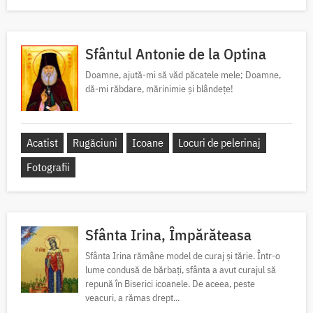
Sfântul Antonie de la Optina
Doamne, ajută-mi să văd păcatele mele; Doamne,
dă-mi răbdare, mărinimie şi blândeţe!
Acatist
Rugăciuni
Icoane
Locuri de pelerinaj
Fotografii
Sfânta Irina, Împărăteasa
Sfânta Irina rămâne model de curaj și tărie. Într-o
lume condusă de bărbați, sfânta a avut curajul să
repună în Biserici icoanele. De aceea, peste
veacuri, a rămas drept...