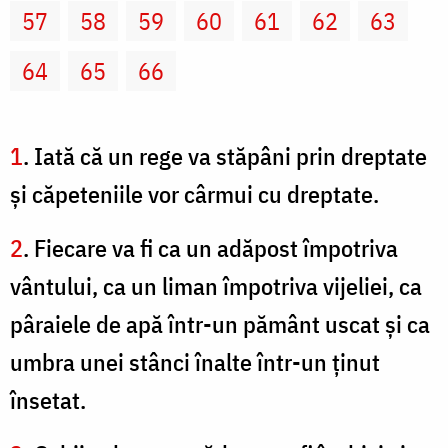
57
58
59
60
61
62
63
64
65
66
1
. Iată că un rege va stăpâni prin dreptate
şi căpeteniile vor cârmui cu dreptate.
2
. Fiecare va fi ca un adăpost împotriva
vântului, ca un liman împotriva vijeliei, ca
pâraiele de apă într-un pământ uscat şi ca
umbra unei stânci înalte într-un ţinut
însetat.