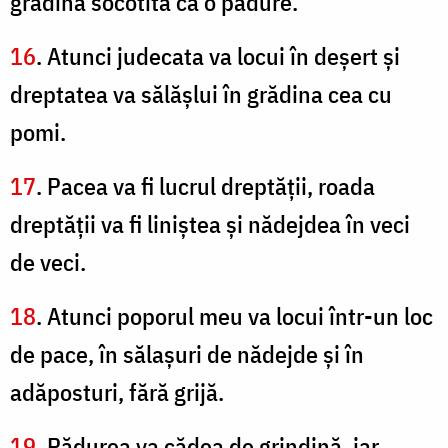
grădina socotită ca o pădure.
16
. Atunci judecata va locui în deşert şi
dreptatea va sălăşlui în grădina cea cu
pomi.
17
. Pacea va fi lucrul dreptăţii, roada
dreptăţii va fi liniştea şi nădejdea în veci
de veci.
18
. Atunci poporul meu va locui într-un loc
de pace, în sălaşuri de nădejde şi în
adăposturi, fără grijă.
19
. Pădurea va cădea de grindină, iar