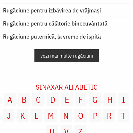
Rugăciune pentru izbăvirea de vrăjmași
Rugăciune pentru călătorie binecuvântată
Rugăciune puternică, la vreme de ispită
vezi mai multe rugăciuni
SINAXAR ALFABETIC
A
B
C
D
E
F
G
H
I
J
K
L
M
N
O
P
R
T
U
V
Z