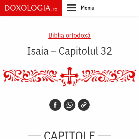
Skip
Meniu
to
main
Main
content
navigation
Biblia ortodoxă
Isaia – Capitolul 32
CAPITOLE