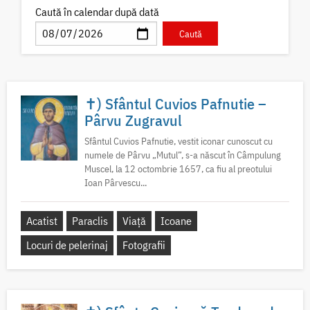
Caută în calendar după dată
✝) Sfântul Cuvios Pafnutie –
Pârvu Zugravul
Sfântul Cuvios Pafnutie, vestit iconar cunoscut cu
numele de Pârvu „Mutul”, s-a născut în Câmpulung
Muscel, la 12 octombrie 1657, ca fiu al preotului
Ioan Pârvescu...
Acatist
Paraclis
Viață
Icoane
Locuri de pelerinaj
Fotografii