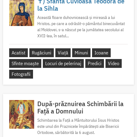
✝) Sfânta Cuvioasă Teodora de
la Sihla
Această floare duhovnicească și mireasă a lui
Hristos, pe care a odrăslit-o pământul binecuvântat
al Moldovei, s-a născut pe la jumătatea secolului al
XVII-lea, în satul...
Acatist
Rugăciuni
Viață
Minuni
Icoane
Sfinte moaște
Locuri de pelerinaj
Predici
Video
Fotografii
După-prăznuirea Schimbării la
Față a Domnului
Schimbarea la Față a Mântuitorului Iisus Hristos
este unul din Praznicele împărătești ale Bisericii
Ortodoxe, sărbătorită la 6 august.