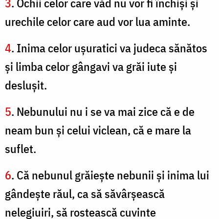
3
. Ochii celor care văd nu vor fi închişi şi
urechile celor care aud vor lua aminte.
4
. Inima celor uşuratici va judeca sănătos
şi limba celor gângavi va grăi iute şi
desluşit.
5
. Nebunului nu i se va mai zice că e de
neam bun şi celui viclean, că e mare la
suflet.
6
. Că nebunul grăieşte nebunii şi inima lui
gândeşte răul, ca să săvârşească
nelegiuiri, să rostească cuvinte