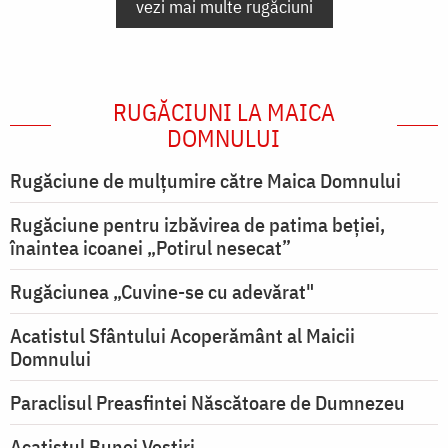
vezi mai multe rugăciuni
RUGĂCIUNI LA MAICA
DOMNULUI
Rugăciune de mulţumire către Maica Domnului
Rugăciune pentru izbăvirea de patima beției,
înaintea icoanei „Potirul nesecat”
Rugăciunea „Cuvine-se cu adevărat"
Acatistul Sfântului Acoperământ al Maicii
Domnului
Paraclisul Preasfintei Născătoare de Dumnezeu
Acatistul Bunei Vestiri