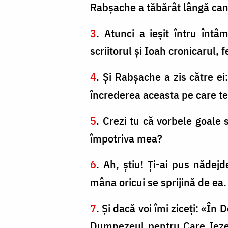
Rabşache a tăbărât lângă cana
3
. Atunci a ieşit întru întâ
scriitorul şi Ioah cronicarul, f
4
. Şi Rabşache a zis către ei
încrederea aceasta pe care te
5
. Crezi tu că vorbele goale s
împotriva mea?
6
. Ah, ştiu! Ți-ai pus nădejd
mâna oricui se sprijină de ea.
7
. Şi dacă voi îmi ziceţi: «
Dumnezeul pentru Care Iezechi