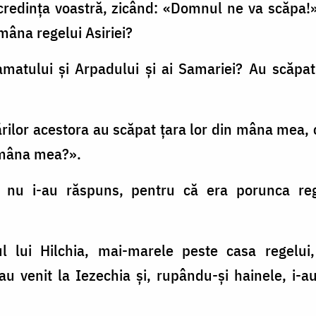
e credinţa voastră, zicând: «Domnul ne va scăpa
 mâna regelui Asiriei?
atului şi Arpadului şi ai Samariei? Au scăpat
ţărilor acestora au scăpat ţara lor din mâna me
 mâna mea?».
c nu i-au răspuns, pentru că era porunca re
ul lui Hilchia, mai-marele peste casa regelui,
, au venit la Iezechia şi, rupându-şi hainele, i-a