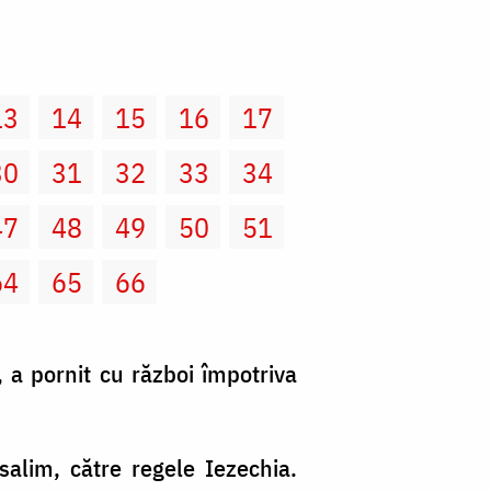
13
14
15
16
17
30
31
32
33
34
47
48
49
50
51
64
65
66
, a pornit cu război împotriva
salim, către regele Iezechia.