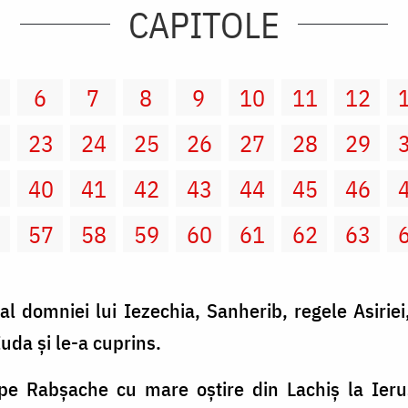
CAPITOLE
6
7
8
9
10
11
12
2
23
24
25
26
27
28
29
9
40
41
42
43
44
45
46
6
57
58
59
60
61
62
63
al domniei lui Iezechia, Sanherib, regele Asiriei
 Iuda şi le-a cuprins.
s pe Rabşache cu mare oştire din Lachiş la Ieru