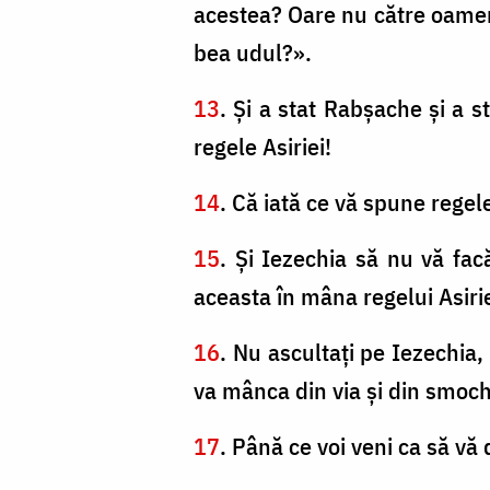
acestea? Oare nu către oamenii
bea udul?».
13
. Şi a stat Rabşache şi a s
regele Asiriei!
14
. Că iată ce vă spune regel
15
. Şi Iezechia să nu vă fa
aceasta în mâna regelui Asirie
16
. Nu ascultaţi pe Iezechia, 
va mânca din via şi din smoch
17
. Până ce voi veni ca să vă 