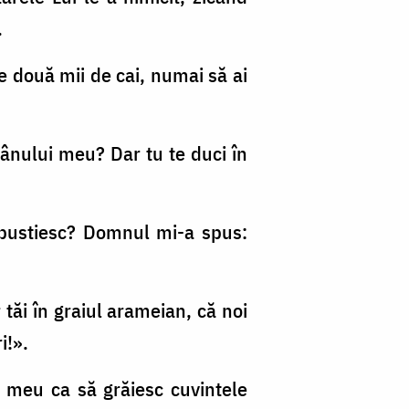
.
ie două mii de cai, numai să ai
pânului meu? Dar tu te duci în
o pustiesc? Domnul mi-a spus:
tăi în graiul arameian, că noi
i!».
l meu ca să grăiesc cuvintele