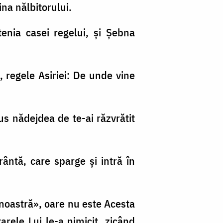
na nălbitorului.
etenia casei regelui, şi Şebna
, regele Asiriei: De unde vine
pus nădejdea de te-ai răzvrătit
frântă, care sparge şi intră în
noastră», oare nu este Acesta
arele Lui le-a nimicit, zicând