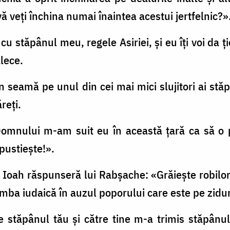
vă veţi închina numai înaintea acestui jertfelnic?»
u stăpânul meu, regele Asiriei, şi eu îţi voi da ţ
alece.
în seamă pe unul din cei mai mici slujitori ai stă
reţi.
a Domnului m-am suit eu în această ţară ca să 
 pustieşte!».
 Ioah răspunseră lui Rabşache: «Grăieşte robilor 
limba iudaică în auzul poporului care este pe zidur
e stăpânul tău şi către tine m-a trimis stăpânu