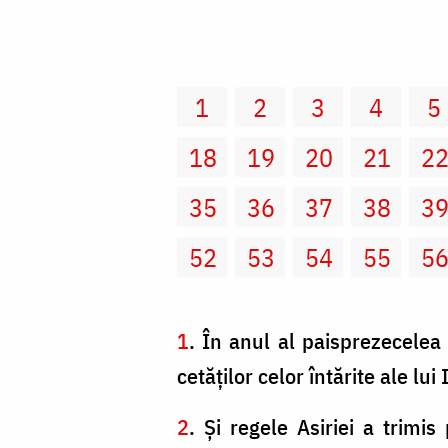
1
2
3
4
5
18
19
20
21
2
35
36
37
38
3
52
53
54
55
5
1
. În anul al paisprezecelea 
cetăţilor celor întărite ale lui
2
. Şi regele Asiriei a trimi