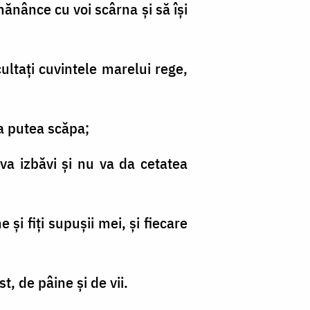
mănânce cu voi scârna şi să îşi
cultaţi cuvintele marelui rege,
va putea scăpa;
va izbăvi şi nu va da cetatea
 şi fiţi supuşii mei, şi fiecare
t, de pâine şi de vii.