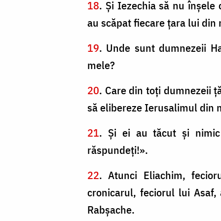
18
. Şi Iezechia să nu înşel
au scăpat fiecare ţara lui din
19
. Unde sunt dumnezeii Ham
mele?
20
. Care din toţi dumnezeii 
să elibereze Ierusalimul din
21
. Şi ei au tăcut şi nimi
răspundeţi!».
22
. Atunci Eliachim, fecior
cronicarul, feciorul lui Asaf
Rabşache.