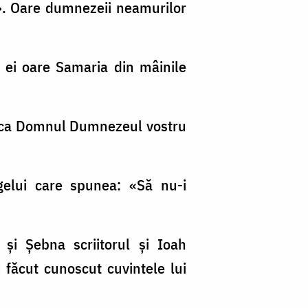
!». Oare dumnezeii neamurilor
 ei oare Samaria din mâinile
a, ca Domnul Dumnezeul vostru
gelui care spunea: «Să nu-i
 şi Şebna scriitorul şi Ioah
u făcut cunoscut cuvintele lui