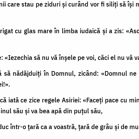
 care stau pe ziduri şi curând vor fi siliţi să îşi 
trigat cu glas mare în limba iudaică şi a zis: «As
e: «Iezechia să nu vă înşele pe voi, căci el nu vă 
că să nădăjduiţi în Domnul, zicând: «Domnul ne 
i!».
că iată ce zice regele Asiriei: «Faceţi pace cu mine
inul său şi va bea apă din puţul său,
duc într-o ţară ca a voastră, ţară de grâu şi de mus