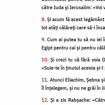
către Iuda şi Ierusalim: «Voi 
8
. Şi acum fă acest legământ c
tot atâţi călăreţi care să-i înc
9
. Cum ai putea tu să nu iei 
Egipt pentru cai şi pentru călă
10
. Şi crezi tu că fără voi
«Suie-te în ţinutul acesta şi-l
11
. Atunci Eliachim, Şebna şi
îl înţelegem, şi nu ne grăi în 
12
. Şi a zis Rabşache: «Cătr