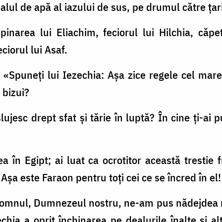
lul de apă al iazului de sus, pe drumul către ţari
mpinarea lui Eliachim, feciorul lui Hilchia, căp
eciorul lui Asaf.
: «Spuneţi lui Iezechia: Aşa zice regele cel mare
 bizui?
lujesc drept sfat şi tărie în luptă? În cine ţi-ai 
ea în Egipt; ai luat ca ocrotitor această trestie 
 Aşa este Faraon pentru toţi cei ce se încred în el!
În Domnul, Dumnezeul nostru, ne-am pus nădejdea 
a a oprit închinarea pe dealurile înalte şi alt