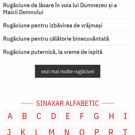
Rugăciune de lăsare în voia lui Dumnezeu şi a
Maicii Domnului
Rugăciune pentru izbăvirea de vrăjmași
Rugăciune pentru călătorie binecuvântată
Rugăciune puternică, la vreme de ispită
vezi mai multe rugăciuni
SINAXAR ALFABETIC
A
B
C
D
E
F
G
H
I
J
K
L
M
N
O
P
R
T