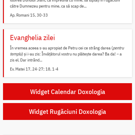
iubirea Duhului Sfânt, ca împreună cu mine, să luptați în rugăciuni
către Dumnezeu pentru mine, ca să scap de...
Ap. Romani 15, 30-33
Evanghelia zilei
În vremea aceea s-au apropiat de Petru cei ce strâng darea (
pentru
templu
) și i-au zis: Învățătorul vostru nu plătește darea? Ba da! – a
zis el. Dar intrând...
Ev. Matei 17, 24-27; 18, 1-4
Widget Calendar Doxologia
Widget Rugăciuni Doxologia