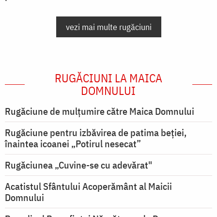
vezi mai multe rugăciuni
RUGĂCIUNI LA MAICA
DOMNULUI
Rugăciune de mulţumire către Maica Domnului
Rugăciune pentru izbăvirea de patima beției,
înaintea icoanei „Potirul nesecat”
Rugăciunea „Cuvine-se cu adevărat"
Acatistul Sfântului Acoperământ al Maicii
Domnului