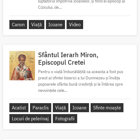
luptătorul împotriva icoanelor, și fiind el episcop al
Cizicului, de...
Canon
Viață
Icoane
Video
Sfântul Ierarh Miron,
Episcopul Cretei
Pentru o viață îmbunătățită ca aceasta a fost pus
preot al sfintei biserici a lui Dumnezeu și învăța
popoarele sfânta bună credință și le întărea spre
nevoințele cele...
Acatist
Paraclis
Viață
Icoane
Sfinte moaște
Locuri de pelerinaj
Fotografii