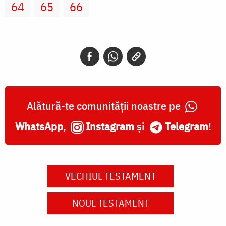
64
65
66
Alătură-te comunității noastre pe
WhatsApp
,
Instagram
și
Telegram
!
VECHIUL TESTAMENT
NOUL TESTAMENT