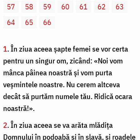
57
58
59
60
61
62
63
64
65
66
1
. În ziua aceea şapte femei se vor certa
pentru un singur om, zicând: «Noi vom
mânca pâinea noastră şi vom purta
veşmintele noastre. Nu cerem altceva
decât să purtăm numele tău. Ridică ocara
noastră!».
2
. În ziua aceea se va arăta mlădiţa
Domnului în podoabă şi în slavă, şi roadele