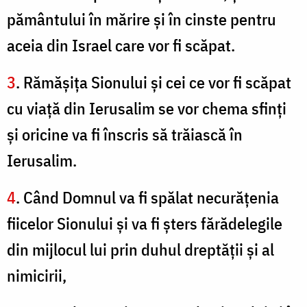
pământului în mărire şi în cinste pentru
aceia din Israel care vor fi scăpat.
3
. Rămăşiţa Sionului şi cei ce vor fi scăpat
cu viaţă din Ierusalim se vor chema sfinţi
şi oricine va fi înscris să trăiască în
Ierusalim.
4
. Când Domnul va fi spălat necurăţenia
fiicelor Sionului şi va fi şters fărădelegile
din mijlocul lui prin duhul dreptăţii şi al
nimicirii,