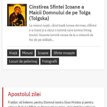
Cinstirea Sfintei Icoane a
Maicii Domnului de pe Tolga
(Tolgska)
La miezul nopții, când toată lumea dormea, sfântul
s-a trezit și a văzut o lumină care lumina întreg
ținutul. Aceasta lumină venea de la o coloană de
foc de pe celălalt...
Viață
Minuni
Icoane
Sfinte moaște
Locuri de pelerinaj
Fotografii
Apostolul zilei
Fraților, vă îndemn, pentru Domnul nostru Iisus Hristos și pentru