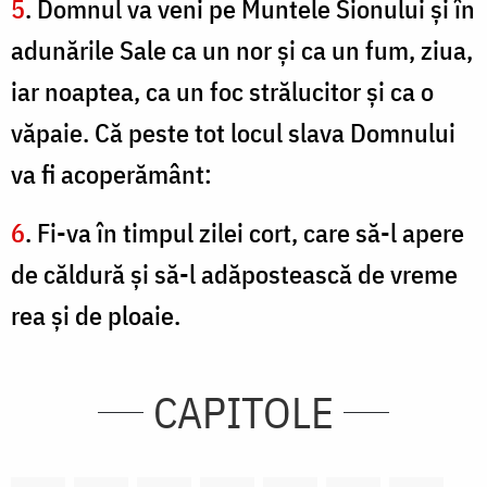
5
. Domnul va veni pe Muntele Sionului şi în
adunările Sale ca un nor şi ca un fum, ziua,
iar noaptea, ca un foc strălucitor şi ca o
văpaie. Că peste tot locul slava Domnului
va fi acoperământ:
6
. Fi-va în timpul zilei cort, care să-l apere
de căldură şi să-l adăpostească de vreme
rea şi de ploaie.
CAPITOLE