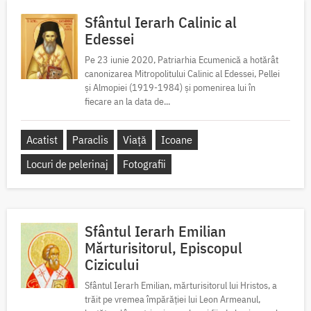
Sfântul Ierarh Calinic al
Edessei
Pe 23 iunie 2020, Patriarhia Ecumenică a hotărât
canonizarea Mitropolitului Calinic al Edessei, Pellei
și Almopiei (1919-1984) și pomenirea lui în
fiecare an la data de...
Acatist
Paraclis
Viață
Icoane
Locuri de pelerinaj
Fotografii
Sfântul Ierarh Emilian
Mărturisitorul, Episcopul
Cizicului
Sfântul Ierarh Emilian, mărturisitorul lui Hristos, a
trăit pe vremea împărăției lui Leon Armeanul,