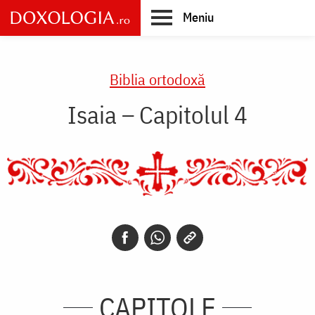
Skip
Meniu
to
main
Main
content
navigation
Biblia ortodoxă
Isaia – Capitolul 4
CAPITOLE