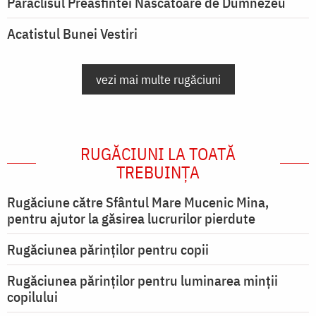
Paraclisul Preasfintei Născătoare de Dumnezeu
Acatistul Bunei Vestiri
vezi mai multe rugăciuni
RUGĂCIUNI LA TOATĂ
TREBUINȚA
Rugăciune către Sfântul Mare Mucenic Mina,
pentru ajutor la găsirea lucrurilor pierdute
Rugăciunea părinților pentru copii
Rugăciunea părinților pentru luminarea minţii
copilului