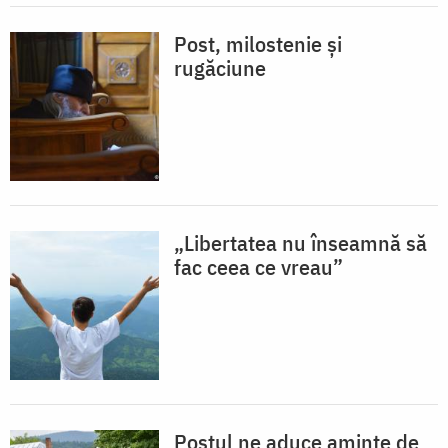
Post, milostenie și
rugăciune
„Libertatea nu înseamnă să
fac ceea ce vreau”
Postul ne aduce aminte de