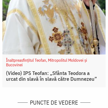
Înaltpreasfințitul Teofan, Mitropolitul Moldovei și
Bucovinei
(Video) IPS Teofan: „Sfânta Teodora a
urcat din slavă în slavă către Dumnezeu”
PUNCTE DE VEDERE