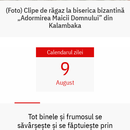
(Foto) Clipe de răgaz la biserica bizantină
„Adormirea Maicii Domnului” din
Kalambaka
Calendarul zilei
9
August
Tot binele și frumosul se
săvârșește și se făptuiește prin