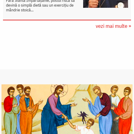
Fără Sfânta Împărtășanie, postul riscă să
devină o simplă dietă sau un exercițiu de
mândrie stoică...
vezi mai multe »