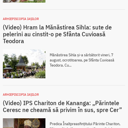
ARHIEPISCOPIA IAŞILOR
(Video) Hram la Mănăstirea Sihla: sute de
pelerini au cinstit-o pe Sfânta Cuvioasă
Teodora
Mănăstirea Sihla și-a sărbătorit vineri, 7
august, ocrotitoarea, pe Sfânta Cuvioasă
Teodora. Cu...
ARHIEPISCOPIA IAŞILOR
(Video) IPS Chariton de Kananga: „Părintele
Ceresc ne cheamă să privim în sus, spre Cer”
Predica Înaltpreasfințitului Părinte Chariton,