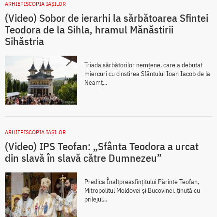
ARHIEPISCOPIA IAŞILOR
(Video) Sobor de ierarhi la sărbătoarea Sfintei
Teodora de la Sihla, hramul Mănăstirii
Sihăstria
Triada sărbătorilor nemțene, care a debutat
miercuri cu cinstirea Sfântului Ioan Iacob de la
Neamț...
ARHIEPISCOPIA IAŞILOR
(Video) IPS Teofan: „Sfânta Teodora a urcat
din slavă în slavă către Dumnezeu”
Predica Înaltpreasfințitului Părinte Teofan,
Mitropolitul Moldovei și Bucovinei, ținută cu
prilejul...