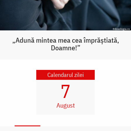
„Adună mintea mea cea împrăștiată,
Doamne!”
Calendarul zilei
7
August