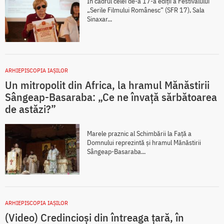
În cadrul celei de-a 17-a ediții a Festivalului
„Serile Filmului Românesc” (SFR 17), Sala
Sinaxar...
ARHIEPISCOPIA IAŞILOR
Un mitropolit din Africa, la hramul Mănăstirii
Sângeap-Basaraba: „Ce ne învață sărbătoarea
de astăzi?”
Marele praznic al Schimbării la Față a
Domnului reprezintă și hramul Mănăstirii
Sângeap-Basaraba...
ARHIEPISCOPIA IAŞILOR
(Video) Credincioși din întreaga țară, în