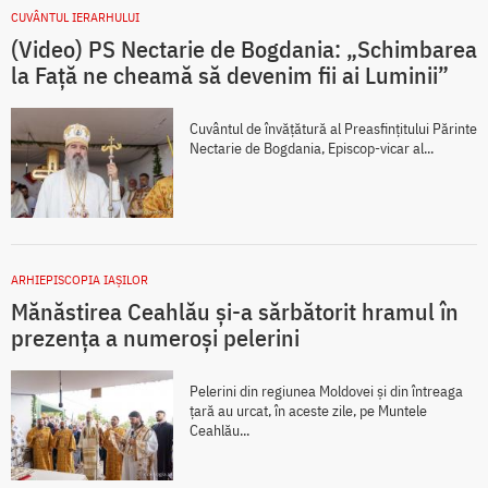
CUVÂNTUL IERARHULUI
(Video) PS Nectarie de Bogdania: „Schimbarea
la Față ne cheamă să devenim fii ai Luminii”
Cuvântul de învățătură al Preasfințitului Părinte
Nectarie de Bogdania, Episcop-vicar al...
ARHIEPISCOPIA IAŞILOR
Mănăstirea Ceahlău și-a sărbătorit hramul în
prezența a numeroși pelerini
Pelerini din regiunea Moldovei și din întreaga
țară au urcat, în aceste zile, pe Muntele
Ceahlău...