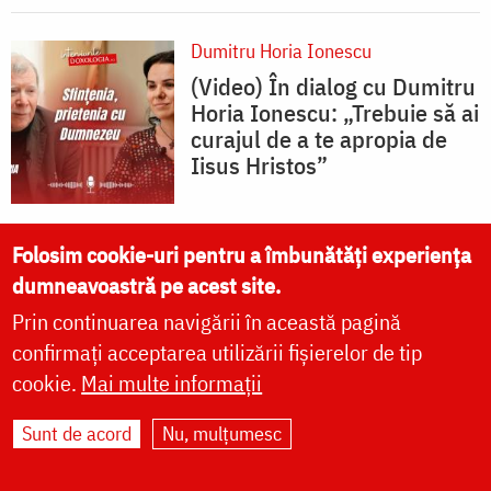
Dumitru Horia Ionescu
(Video) În dialog cu Dumitru
Horia Ionescu: „Trebuie să ai
curajul de a te apropia de
Iisus Hristos”
Folosim cookie-uri pentru a îmbunătăți experiența
Florentina Mătrescu
dumneavoastră pe acest site.
(Video) Unde ne putem
Prin continuarea navigării în această pagină
închina la moaștele Sfintei
confirmați acceptarea utilizării fișierelor de tip
Olimpiada?
cookie.
Mai multe informații
Sunt de acord
Nu, mulțumesc
Florentina Mătrescu