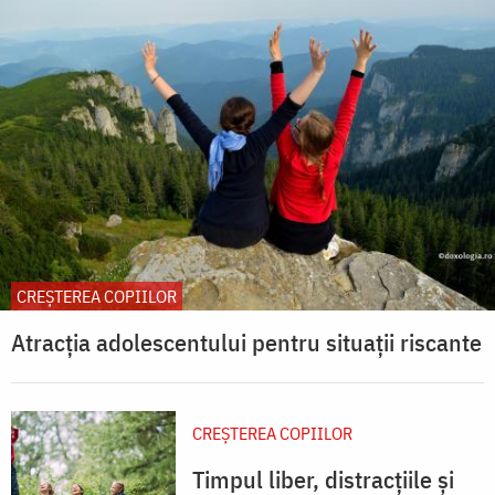
CREŞTEREA COPIILOR
Atracția adolescentului pentru situații riscante
CREŞTEREA COPIILOR
Timpul liber, distracțiile și