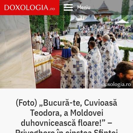
Skip
Meniu
to
main
Main
content
navigation
(Foto) „Bucură-te, Cuvioasă
Teodora, a Moldovei
duhovnicească floare!” –
Priveghere în cinstea Sfintei