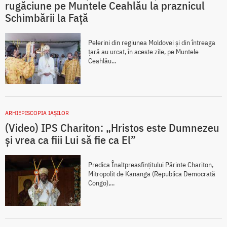
rugăciune pe Muntele Ceahlău la praznicul
Schimbării la Față
Pelerini din regiunea Moldovei și din întreaga
țară au urcat, în aceste zile, pe Muntele
Ceahlău...
ARHIEPISCOPIA IAŞILOR
(Video) IPS Chariton: „Hristos este Dumnezeu
și vrea ca fiii Lui să fie ca El”
Predica Înaltpreasfințitului Părinte Chariton,
Mitropolit de Kananga (Republica Democrată
Congo),...