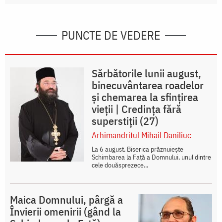
PUNCTE DE VEDERE
Sărbătorile lunii august,
binecuvântarea roadelor
și chemarea la sfințirea
vieții | Credința fără
superstiții (27)
Arhimandritul Mihail Daniliuc
La 6 august, Biserica prăznuiește
Schimbarea la Față a Domnului, unul dintre
cele douăsprezece...
Maica Domnului, pârgă a
Învierii omenirii (gând la