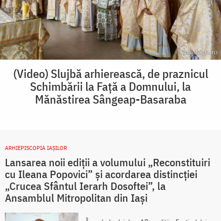
(Video) Slujbă arhierească, de praznicul
Schimbării la Față a Domnului, la
Mănăstirea Sângeap-Basaraba
ARHIEPISCOPIA IAŞILOR
Lansarea noii ediții a volumului „Reconstituiri
cu Ileana Popovici” și acordarea distincției
„Crucea Sfântul Ierarh Dosoftei”, la
Ansamblul Mitropolitan din Iași