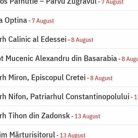
ios Pafnutie – Pârvu Zugravul
- 7 August
la Optina
- 7 August
rh Calinic al Edessei
- 8 August
eot Mucenic Alexandru din Basarabia
- 8 Aug
arh Miron, Episcopul Cretei
- 8 August
arh Nifon, Patriarhul Constantinopolului
- 1
arh Tihon din Zadonsk
- 13 August
im Mărturisitorul
- 13 August