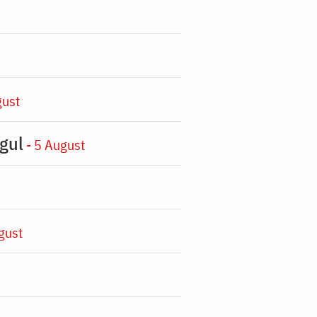
gust
gul
- 5 August
gust