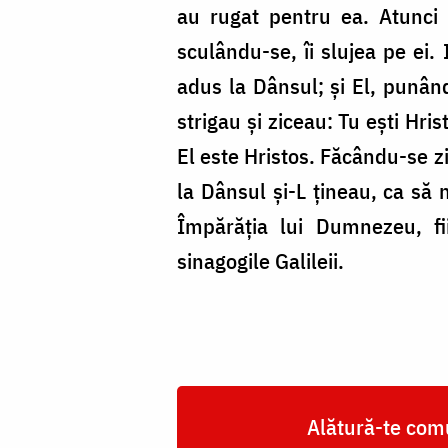
au rugat pentru ea. Atunci I
sculându-se, îi slujea pe ei. 
adus la Dânsul; și El, punând
strigau și ziceau: Tu ești Hri
El este Hristos. Făcându-se zi
la Dânsul și-L țineau, ca să n
Împărăția lui Dumnezeu, fi
sinagogile Galileii.
Alătură-te comu