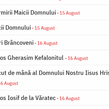
rmirii Maicii Domnului
- 15 August
cii Domnului
- 15 August
iri Brâncoveni
- 16 August
ios Gherasim Kefalonitul
- 16 August
cut de mână al Domnului Nostru Iisus Hris
16 August
os Iosif de la Văratec
- 16 August