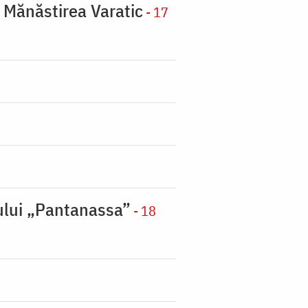
a Mănăstirea Varatic
- 17
nului „Pantanassa”
- 18