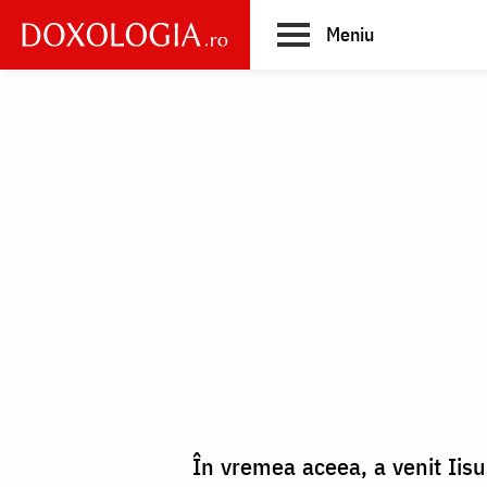
Skip
Meniu
to
main
Main
content
navigation
În vremea aceea, a venit Iisus