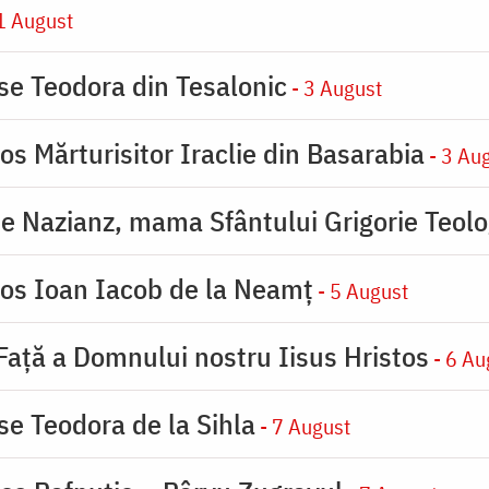
1 August
ase Teodora din Tesalonic
- 3 August
os Mărturisitor Iraclie din Basarabia
- 3 Au
de Nazianz, mama Sfântului Grigorie Teolo
ios Ioan Iacob de la Neamț
- 5 August
 Faţă a Domnului nostru Iisus Hristos
- 6 Au
se Teodora de la Sihla
- 7 August