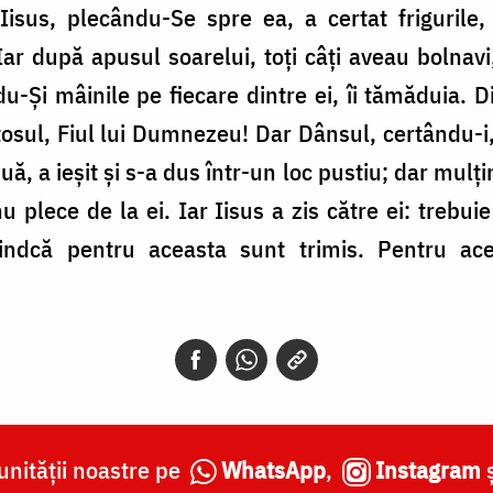
isus, plecându-Se spre ea, a certat frigurile, 
Iar după apusul soarelui, toți câți aveau bolnavi
u-Și mâinile pe fiecare dintre ei, îi tămăduia. Di
stosul, Fiul lui Dumnezeu! Dar Dânsul, certându-i
uă, a ieșit și s-a dus într-un loc pustiu; dar mulți
u plece de la ei. Iar Iisus a zis către ei: trebui
indcă pentru aceasta sunt trimis. Pentru ac
nității noastre pe
WhatsApp
,
Instagram