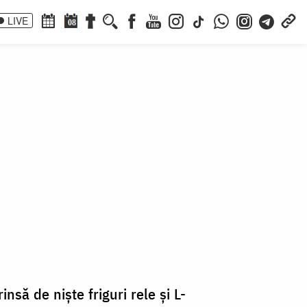
LIVE
08
nsă de niște friguri rele și L-