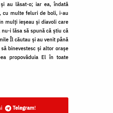
și au lăsat-o; iar ea, îndată
, cu multe feluri de boli, i-au
n mulți ieșeau și diavoli care
, nu-i lăsa să spună că știu că
mile Îl căutau și au venit până
e să binevestesc și altor orașe
eea propovăduia El în toate
și
Telegram
!