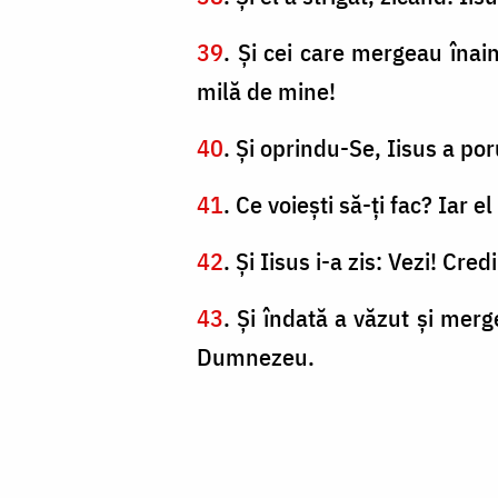
39
. Şi cei care mergeau înaint
milă de mine!
40
. Şi oprindu-Se, Iisus a por
41
. Ce voieşti să-ţi fac? Iar 
42
. Şi Iisus i-a zis: Vezi! Cre
43
. Şi îndată a văzut şi mer
Dumnezeu.