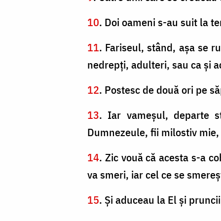
10
. Doi oameni s-au suit la t
11
. Fariseul, stând, aşa se r
nedrepţi, adulteri, sau ca şi 
12
. Postesc de două ori pe să
13
. Iar vameşul, departe st
Dumnezeule, fii milostiv mie,
14
. Zic vouă că acesta s-a co
va smeri, iar cel ce se smereş
15
. Şi aduceau la El şi pruncii