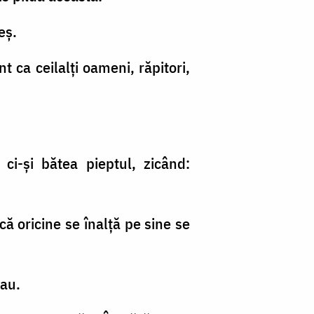
eş.
 ca ceilalţi oameni, răpitori,
 ci-şi bătea pieptul, zicând:
că oricine se înalţă pe sine se
tau.