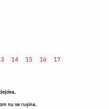
13
14
15
16
17
ădejdea,
 om nu se ruşina.