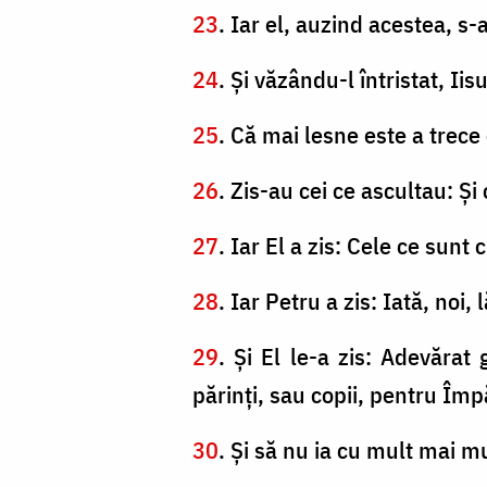
23
. Iar el, auzind acestea, s-a
24
. Şi văzându-l întristat, Ii
25
. Că mai lesne este a trece
26
. Zis-au cei ce ascultau: Ş
27
. Iar El a zis: Cele ce sun
28
. Iar Petru a zis: Iată, noi
29
. Şi El le-a zis: Adevărat
părinţi, sau copii, pentru Îm
30
. Şi să nu ia cu mult mai mu