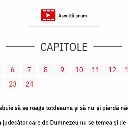
Ascultă acum
CAPITOLE
6
7
8
9
10
11
12
2
23
24
rebuie să se roage totdeauna şi să nu-şi piardă n
 un judecător care de Dumnezeu nu se temea şi de