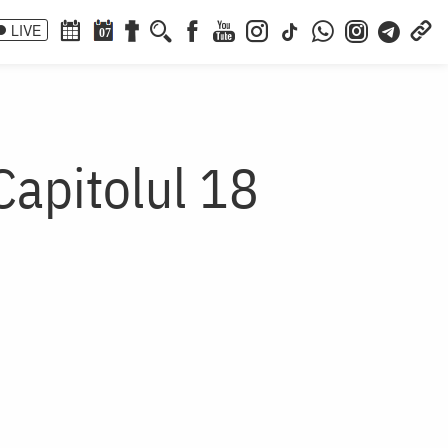
LIVE
07
Capitolul 18