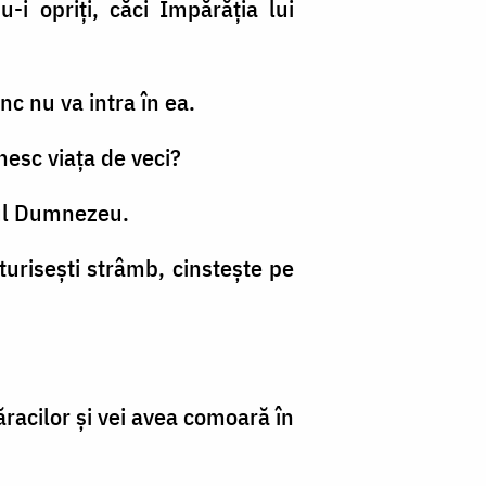
-i opriţi, căci Împărăţia lui
c nu va intra în ea.
nesc viaţa de veci?
nul Dumnezeu.
rturiseşti strâmb, cinsteşte pe
săracilor şi vei avea comoară în