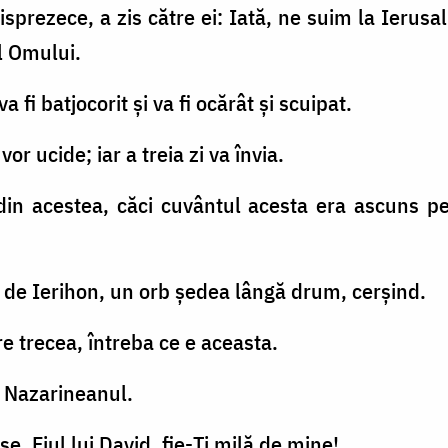
isprezece, a zis către ei: Iată, ne suim la Ierusal
l Omului.
va fi batjocorit şi va fi ocărât şi scuipat.
 vor ucide; iar a treia zi va învia.
 din acestea, căci cuvântul acesta era ascuns pe
s de Ierihon, un orb şedea lângă drum, cerşind.
re trecea, întreba ce e aceasta.
us Nazarineanul.
suse, Fiul lui David, fie-Ţi milă de mine!