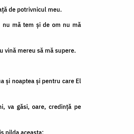
faţă de potrivnicul meu.
zeu nu mă tem şi de om nu mă
ă nu vină mereu să mă supere.
ua şi noaptea şi pentru care El
i, va găsi, oare, credinţă pe
is pilda aceasta: