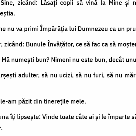
Sine, zicând: Lăsaţi copii să vină la Mine şi nu
eştia.
ine nu va primi Împărăţia lui Dumnezeu ca un prun
or, zicând: Bunule Învăţător, ce să fac ca să moşte
u ce Mă numeşti bun? Nimeni nu este bun, decât u
ârşeşti adulter, să nu ucizi, să nu furi, să nu mă
a le-am păzit din tinereţile mele.
 una îţi lipseşte: Vinde toate câte ai şi le împarte 
.