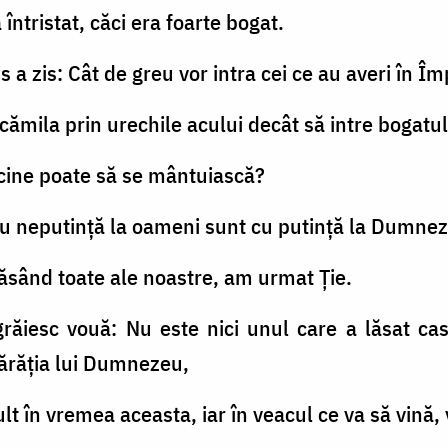
 întristat, căci era foarte bogat.
sus a zis: Cât de greu vor intra cei ce au averi în
 cămila prin urechile acului decât să intre bogat
i cine poate să se mântuiască?
t cu neputinţă la oameni sunt cu putinţă la Dumne
, lăsând toate ale noastre, am urmat Ţie.
 grăiesc vouă: Nu este nici unul care a lăsat ca
părăţia lui Dumnezeu,
lt în vremea aceasta, iar în veacul ce va să vină, 