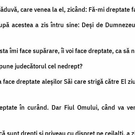
 văduvă, care venea la el, zicând: Fă-mi dreptate 
 după acestea a zis întru sine: Deşi de Dumne
asta îmi face supărare, îi voi face dreptate, ca s
 spune judecătorul cel nedrept?
face dreptate aleşilor Săi care strigă către El zi
eptate în curând. Dar Fiul Omului, când va ven
ă sunt drepţi şi priveau cu dispreţ pe ceilalţi, a z