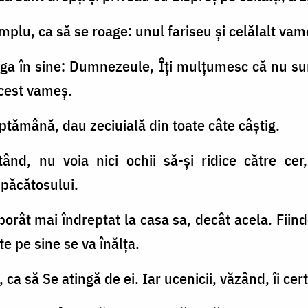
emplu, ca să se roage: unul fariseu şi celălalt vam
uga în sine: Dumnezeule, Îţi mulţumesc că nu sunt
acest vameş.
ptămână, dau zeciuială din toate câte câştig.
ând, nu voia nici ochii să-şi ridice către cer,
 păcătosului.
borât mai îndreptat la casa sa, decât acela. Fiind
te pe sine se va înălţa.
, ca să Se atingă de ei. Iar ucenicii, văzând, îi cer