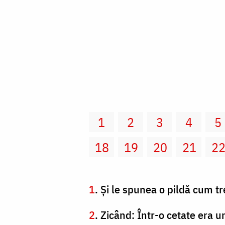
1
2
3
4
5
18
19
20
21
2
1
. Şi le spunea o pildă cum t
2
. Zicând: Într-o cetate era