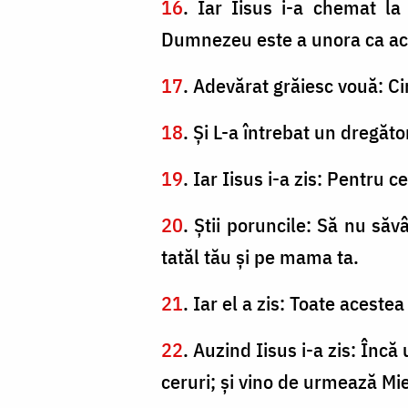
16
. Iar Iisus i-a chemat la 
Dumnezeu este a unora ca ac
17
. Adevărat grăiesc vouă: C
18
. Şi L-a întrebat un dregăt
19
. Iar Iisus i-a zis: Pentr
20
. Ştii poruncile: Să nu săv
tatăl tău şi pe mama ta.
21
. Iar el a zis: Toate aceste
22
. Auzind Iisus i-a zis: Încă
ceruri; şi vino de urmează Mie