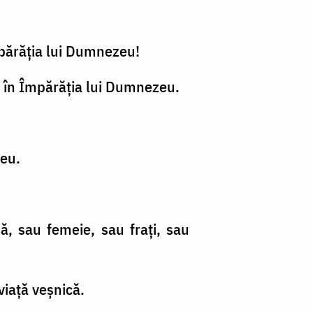
 Împărăţia lui Dumnezeu!
ul în Împărăţia lui Dumnezeu.
zeu.
să, sau femeie, sau fraţi, sau
viaţă veşnică.