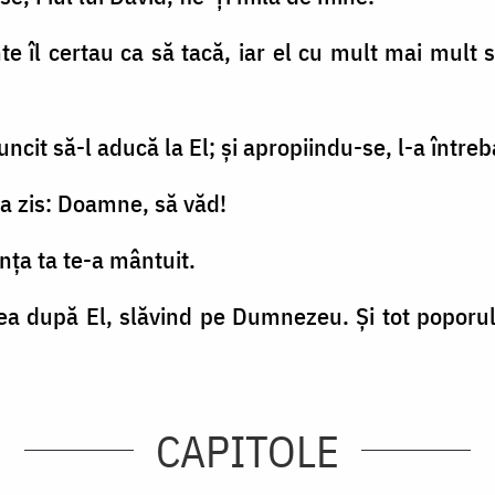
e îl certau ca să tacă, iar el cu mult mai mult str
uncit să-l aducă la El; şi apropiindu-se, l-a întreb
el a zis: Doamne, să văd!
dinţa ta te-a mântuit.
gea după El, slăvind pe Dumnezeu. Şi tot poporul
CAPITOLE