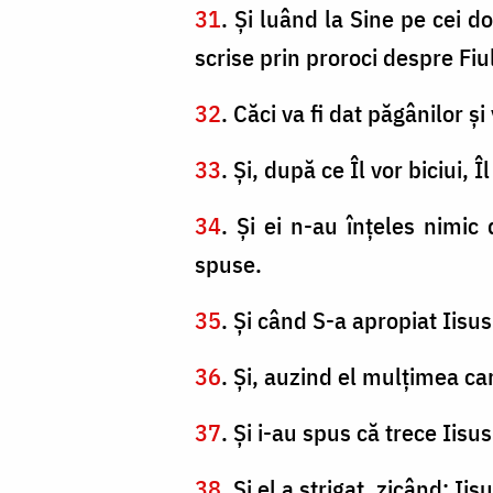
31
. Şi luând la Sine pe cei do
scrise prin proroci despre Fiu
32
. Căci va fi dat păgânilor şi 
33
. Şi, după ce Îl vor biciui, Îl
34
. Şi ei n-au înţeles nimic
spuse.
35
. Şi când S-a apropiat Iisu
36
. Şi, auzind el mulţimea ca
37
. Şi i-au spus că trece Iis
38
. Şi el a strigat, zicând: Ii