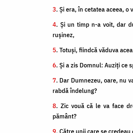
3
. Şi era, în cetatea aceea, o
4
. Şi un timp n-a voit, dar
ruşinez,
5
. Totuşi, fiindcă văduva ace
6
. Şi a zis Domnul: Auziţi ce
7
. Dar Dumnezeu, oare, nu va 
rabdă îndelung?
8
. Zic vouă că le va face dr
pământ?
9
. Către unii care se credeau c