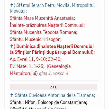
✝) Sfântul Ierarh Petru Movilă, Mitropolitul
Kievului
Sfânta Mare Muceniță Anastasia
Înainte-prăznuirea Naşterii Domnului
Sfânta Muceniță Teodota Romana
Sfântul Mucenic Hrisogon
✝) Duminica dinaintea Nașterii Domnului
(a Sfinților Părinți după trup ai Domnului)
Ap. Evrei 11, 9-10; 32-40
Ev. Matei 1, 1-25
(Genealogia
Mântuitorului)
glas 1, voscr. 4
23 L
✝ Sfânta Cuvioasă Antonina de la Tismana
Sfântul Nifon, Episcop de Constanțiana