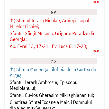
6 V
✝) Sfântul Ierarh Nicolae, Arhiepiscopul
Mirelor Lichiei
Sfântul Sfințit Mucenic Grigorie Peradze din
Georgia
Ap. Evrei 13, 17-21
Ev. Luca 6, 17-23
7 S
✝) Sfânta Muceniță Filofteia de la Curtea de
Argeș
Sfântul Ierarh Ambrozie, Episcopul
Mediolanului
Sfântul Cuvios Gherasim Mikraghiananitul
Cinstirea Sfintei Icoane a Maicii Domnului
din Vladimir-Seligersk