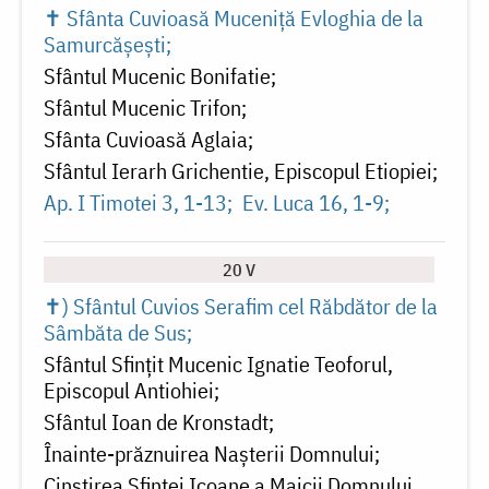
✝ Sfânta Cuvioasă Muceniță Evloghia de la
Samurcășești
Sfântul Mucenic Bonifatie
Sfântul Mucenic Trifon
Sfânta Cuvioasă Aglaia
Sfântul Ierarh Grichentie, Episcopul Etiopiei
Ap. I Timotei 3, 1-13
Ev. Luca 16, 1-9
20 V
✝) Sfântul Cuvios Serafim cel Răbdător de la
Sâmbăta de Sus
Sfântul Sfințit Mucenic Ignatie Teoforul,
Episcopul Antiohiei
Sfântul Ioan de Kronstadt
Înainte-prăznuirea Naşterii Domnului
Cinstirea Sfintei Icoane a Maicii Domnului