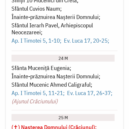
Sfinții 10 Mucenici din Creta
Sfântul Cuvios Naum
Înainte-prăznuirea Naşterii Domnului
Sfântul Ierarh Pavel, Arhiepiscopul
Neocezareei
Ap. I Timotei 5, 1-10
Ev. Luca 17, 20-25
24 M
Sfânta Muceniță Eugenia
Înainte-prăznuirea Naşterii Domnului
Sfântul Mucenic Ahmed Caligraful
Ap. I Timotei 5, 11-21
Ev. Luca 17, 26-37
(Ajunul Crăciunului)
25 M
(✝) Nașterea Domnului (Crăciunul)