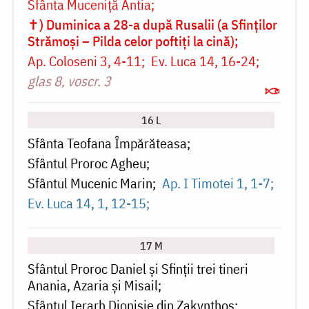
Sfânta Muceniță Antia
✝) Duminica a 28-a după Rusalii (a Sfinților
Strămoși – Pilda celor poftiți la cină)
Ap. Coloseni 3, 4-11
Ev. Luca 14, 16-24
glas 8, voscr. 3
16 L
Sfânta Teofana Împărăteasa
Sfântul Proroc Agheu
Sfântul Mucenic Marin
Ap. I Timotei 1, 1-7
Ev. Luca 14, 1, 12-15
17 M
Sfântul Proroc Daniel și Sfinții trei tineri
Anania, Azaria și Misail
Sfântul Ierarh Dionisie din Zakynthos