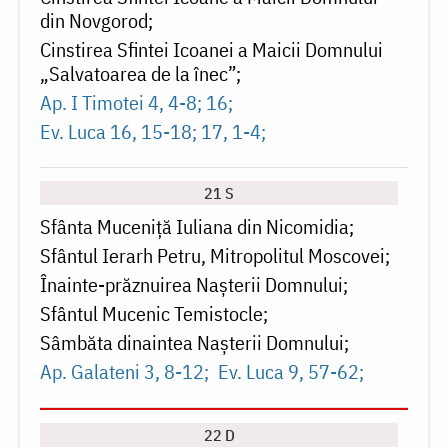
din Novgorod
Cinstirea Sfintei Icoanei a Maicii Domnului
„Salvatoarea de la înec”
Ap. I Timotei 4, 4-8; 16
Ev. Luca 16, 15-18; 17, 1-4
21 S
Sfânta Muceniță Iuliana din Nicomidia
Sfântul Ierarh Petru, Mitropolitul Moscovei
Înainte-prăznuirea Naşterii Domnului
Sfântul Mucenic Temistocle
Sâmbăta dinaintea Naşterii Domnului
Ap. Galateni 3, 8-12
Ev. Luca 9, 57-62
22 D