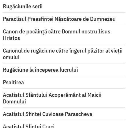
Rugăciunile serii
Paraclisul Preasfintei Născătoare de Dumnezeu
Canon de pocăință către Domnul nostru Iisus
Hristos
Canonul de rugăciune către îngerul păzitor al vieții
omului
Rugăciune la începerea lucrului
Psaltirea
Acatistul Sfântului Acoperământ al Maicii
Domnului
Acatistul Sfintei Cuvioase Parascheva
Acatistul Sfintei Cruci