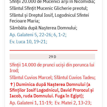
Sfinții 20.000 de Mucenici arși în Nicomidia
Sfântul Sfinţit Mucenic Glicherie preotul
Sfântul și Dreptul Iosif, Logodnicul Sfintei
Fecioare Maria
Sâmbăta după Naşterea Domnului
Ap. Galateni 5, 22-26; 6, 1-2
Ev. Luca 10, 19-21
29 D
Sfinții 14.000 de prunci uciși din porunca lui
Irod
Sfântul Cuvios Marcel
Sfântul Cuvios Tadeu
✝) Duminica după Nașterea Domnului (a
Sfinților Iosif Logodnicul, David Prorocul și
Iacob, ruda Domnului. Fuga în Egipt)
Ap. Galateni 1, 11-19
Ev. Matei 2, 13-23