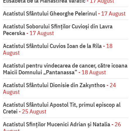
Elisabeta de la Mănăstirea Varatic
- 17 August
Acatistul Sfântului Gheorghe Pelerinul
- 17 August
Acatistul Soborului Sfinților Cuvioși din Lavra
Pecerska
- 17 August
Acatistul Sfântului Cuvios Ioan de la Rila
- 18
August
Acatistul pentru vindecarea de cancer, către icoana
Maicii Domnului „Pantanassa”
- 18 August
Acatistul Sfântului Dionisie din Zakynthos
- 24
August
Acatistul Sfântului Apostol Tit, primul episcop al
Cretei
- 25 August
Acatistul Sfinților Mucenici Adrian și Natalia
- 26
August