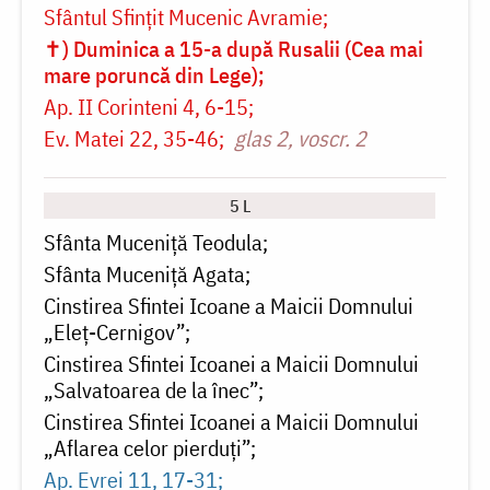
Sfântul Sfințit Mucenic Avramie
✝) Duminica a 15-a după Rusalii (Cea mai
mare poruncă din Lege)
Ap. II Corinteni 4, 6-15
Ev. Matei 22, 35-46
glas 2, voscr. 2
5 L
Sfânta Muceniță Teodula
Sfânta Muceniță Agata
Cinstirea Sfintei Icoane a Maicii Domnului
„Eleț-Cernigov”
Cinstirea Sfintei Icoanei a Maicii Domnului
„Salvatoarea de la înec”
Cinstirea Sfintei Icoanei a Maicii Domnului
„Aflarea celor pierduți”
Ap. Evrei 11, 17-31