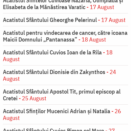
Acatistul Sfintelor Cuvioase Nazaria, Olimpiada și
Elisabeta de la Mănăstirea Varatic
- 17 August
Acatistul Sfântului Gheorghe Pelerinul
- 17 August
Acatistul pentru vindecarea de cancer, către icoana
Maicii Domnului „Pantanassa”
- 18 August
Acatistul Sfântului Cuvios Ioan de la Rila
- 18
August
Acatistul Sfântului Dionisie din Zakynthos
- 24
August
Acatistul Sfântului Apostol Tit, primul episcop al
Cretei
- 25 August
Acatistul Sfinților Mucenici Adrian și Natalia
- 26
August
Acatistul Sfântului Cuvios Pimen cel Mare
- 27