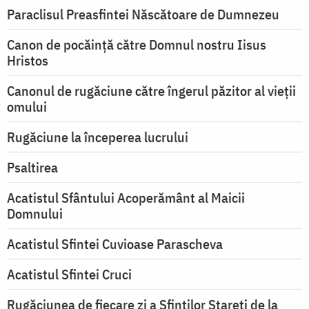
Paraclisul Preasfintei Născătoare de Dumnezeu
Canon de pocăință către Domnul nostru Iisus
Hristos
Canonul de rugăciune către îngerul păzitor al vieții
omului
Rugăciune la începerea lucrului
Psaltirea
Acatistul Sfântului Acoperământ al Maicii
Domnului
Acatistul Sfintei Cuvioase Parascheva
Acatistul Sfintei Cruci
Rugăciunea de fiecare zi a Sfinților Stareți de la