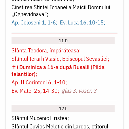
Cinstirea Sfintei Icoanei a Maicii Domnului
„Ognevidnaya”
Ap. Coloseni 1, 1-6
Ev. Luca 16, 10-15
11 D
Sfânta Teodora, împărăteasa
Sfântul Ierarh Vlasie, Episcopul Sevastiei
✝) Duminica a 16-a după Rusalii (Pilda
talanţilor)
Ap. II Corinteni 6, 1-10
Ev. Matei 25, 14-30
glas 3, voscr. 3
12 L
Sfântul Mucenic Hristea
Sfântul Cuvios Meletie din Lardos, ctitorul