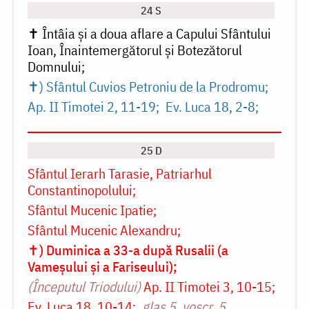
24 S
✝ Întâia și a doua aflare a Capului Sfântului
Ioan, Înaintemergătorul și Botezătorul
Domnului
✝) Sfântul Cuvios Petroniu de la Prodromu
Ap. II Timotei 2, 11-19
Ev. Luca 18, 2-8
25 D
Sfântul Ierarh Tarasie, Patriarhul
Constantinopolului
Sfântul Mucenic Ipatie
Sfântul Mucenic Alexandru
✝) Duminica a 33-a după Rusalii (a
Vameșului și a Fariseului)
(Începutul Triodului)
Ap. II Timotei 3, 10-15
Ev. Luca 18, 10-14
glas 5, voscr. 5