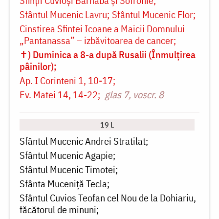
Sfinții Cuvioși Barnaba și Sofronie
Sfântul Mucenic Lavru
Sfântul Mucenic Flor
Cinstirea Sfintei Icoane a Maicii Domnului
„Pantanassa” – izbăvitoarea de cancer
✝) Duminica a 8-a după Rusalii (Înmulțirea
pâinilor)
Ap. I Corinteni 1, 10-17
Ev. Matei 14, 14-22
glas 7, voscr. 8
19 L
Sfântul Mucenic Andrei Stratilat
Sfântul Mucenic Agapie
Sfântul Mucenic Timotei
Sfânta Muceniţă Tecla
Sfântul Cuvios Teofan cel Nou de la Dohiariu,
făcătorul de minuni