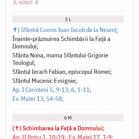
5, voscr. 6
5 L
✝) Sfântul Cuvios Ioan Iacob de la Neamț
Înainte-prăznuirea Schimbării la Față a
Domnului
Sfânta Nona, mama Sfântului Grigorie
Teologul
Sfântul Ierarh Fabian, episcopul Romei
Sfântul Mucenic Evsignie
Ap. I Corinteni 5, 9-13; 6, 1-11
Ev. Matei 13, 54-58
6 M
(✝) Schimbarea la Față a Domnului
Ap. II Petru 1, 10-19
Ev. Matei 17, 1-9