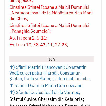
din Agiasos
Cinstirea Sfintei Icoane a Maicii Domnului
„Neamonitissa” de la Mănăstirea Nea Moni
din Chios
Cinstirea Sfintei Icoane a Maicii Domnului
„Panaghia Soumela”
Ap. Filipeni 2, 5-11
Ev. Luca 10, 38-42; 11, 27-28
16 V
✝) Sfinții Martiri Brâncoveni: Constantin
Vodă cu cei patru fii ai săi, Constantin,
Ștefan, Radu și Matei, și sfetnicul Ianache
✝ Sfânta Doamnă Maria Brâncoveanu
✝) Sfântul Cuvios Iosif de la Văratec
Sfântul Cuvios Gherasim din Kefalonia
Aducerea Sfintei Mahrame a Domnului din