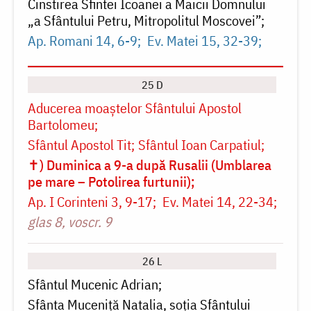
Cinstirea Sfintei Icoanei a Maicii Domnului
„a Sfântului Petru, Mitropolitul Moscovei”
Ap. Romani 14, 6-9
Ev. Matei 15, 32-39
25 D
Aducerea moaștelor Sfântului Apostol
Bartolomeu
Sfântul Apostol Tit
Sfântul Ioan Carpatiul
✝) Duminica a 9-a după Rusalii (Umblarea
pe mare – Potolirea furtunii)
Ap. I Corinteni 3, 9-17
Ev. Matei 14, 22-34
glas 8, voscr. 9
26 L
Sfântul Mucenic Adrian
Sfânta Muceniță Natalia, soția Sfântului