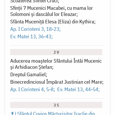
Scoaterea Sfintei Cruci
Sfinții 7 Mucenici Macabei, cu mama lor
Solomoni și dascălul lor Eleazar
Sfânta Muceniţă Elesa (Eliza) din Kythira
Ap. I Corinteni 3, 18-23
Ev. Matei 13, 36-43
2 V
Aducerea moaștelor Sfântului Întâi Mucenic
și Arhidiacon Ștefan
Dreptul Gamaliel
Binecredinciosul Împărat Justinian cel Mare
Ap. I Corinteni 4, 5-8
Ev. Matei 13, 44-54
3 S
✝) Sfântul Cuvios Mărturisitor Iraclie din