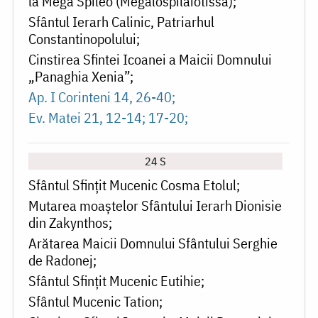
la Mega Spileo (Megalospilaiotissa)
Sfântul Ierarh Calinic, Patriarhul
Constantinopolului
Cinstirea Sfintei Icoanei a Maicii Domnului
„Panaghia Xenia”
Ap. I Corinteni 14, 26-40
Ev. Matei 21, 12-14; 17-20
24 S
Sfântul Sfințit Mucenic Cosma Etolul
Mutarea moaștelor Sfântului Ierarh Dionisie
din Zakynthos
Arătarea Maicii Domnului Sfântului Serghie
de Radonej
Sfântul Sfințit Mucenic Eutihie
Sfântul Mucenic Tation