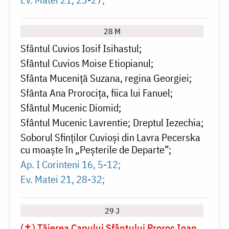
28 M
Sfântul Cuvios Iosif Isihastul
Sfântul Cuvios Moise Etiopianul
Sfânta Muceniță Suzana, regina Georgiei
Sfânta Ana Prorocița, fiica lui Fanuel
Sfântul Mucenic Diomid
Sfântul Mucenic Lavrentie
Dreptul Iezechia
Soborul Sfinților Cuvioși din Lavra Pecerska
cu moaște în „Peșterile de Departe”
Ap. I Corinteni 16, 5-12
Ev. Matei 21, 28-32
29 J
(✝) Tăierea Capului Sfântului Proroc Ioan