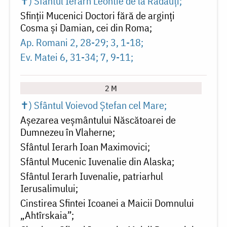
✝) Sfântul Ierarh Leontie de la Rădăuți
Sfinții Mucenici Doctori fără de arginți
Cosma și Damian, cei din Roma
Ap. Romani 2, 28-29; 3, 1-18
Ev. Matei 6, 31-34; 7, 9-11
2 M
✝) Sfântul Voievod Ștefan cel Mare
Așezarea veșmântului Născătoarei de
Dumnezeu în Vlaherne
Sfântul Ierarh Ioan Maximovici
Sfântul Mucenic Iuvenalie din Alaska
Sfântul Ierarh Iuvenalie, patriarhul
Ierusalimului
Cinstirea Sfintei Icoanei a Maicii Domnului
„Ahtîrskaia”