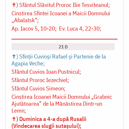
✝) Sfântul Slăvitul Proroc Ilie Tesviteanul
Cinstirea Sfintei Icoanei a Maicii Domnului
„Abalatsk”
Ap. Iacov 5, 10-20
Ev. Luca 4, 22-30
21 D
✝) Sfinții Cuvioși Rafael și Partenie de la
Agapia Veche
Sfântul Cuvios Ioan Pustnicul
Sfântul Proroc Iezechiel
Sfântul Cuvios Simeon
Cinstirea Icoanei Maicii Domnului „Grabnic
Ajutătoarea” de la Mănăstirea Dintr-un
Lemn
✝) Duminica a 4-a după Rusalii
(Vindecarea slugii sutașului)