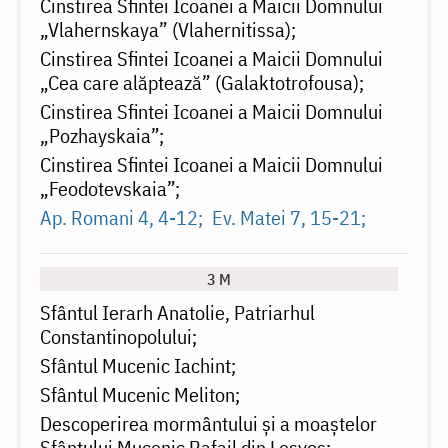
Cinstirea Sfintei Icoanei a Maicii Domnului
„Vlahernskaya” (Vlahernitissa)
Cinstirea Sfintei Icoanei a Maicii Domnului
„Cea care alăptează” (Galaktotrofousa)
Cinstirea Sfintei Icoanei a Maicii Domnului
„Pozhayskaia”
Cinstirea Sfintei Icoanei a Maicii Domnului
„Feodotevskaia”
Ap. Romani 4, 4-12
Ev. Matei 7, 15-21
3 M
Sfântul Ierarh Anatolie, Patriarhul
Constantinopolului
Sfântul Mucenic Iachint
Sfântul Mucenic Meliton
Descoperirea mormântului și a moaștelor
Sfântului Mucenic Rafail din Lesvos