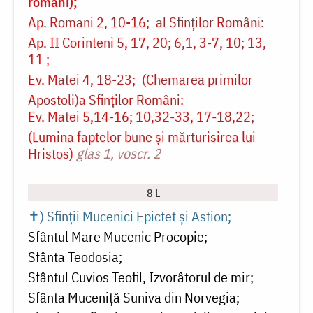
români)
Ap. Romani 2, 10-16
al Sfinților Români:
Ap. II Corinteni 5, 17, 20; 6,1, 3-7, 10; 13,
11
Ev. Matei 4, 18-23
(Chemarea primilor
Apostoli)
a Sfinților Români:
Ev. Matei 5,14-16; 10,32-33, 17-18,22
(Lumina faptelor bune și mărturisirea lui
Hristos)
glas 1, voscr. 2
8 L
✝) Sfinții Mucenici Epictet și Astion
Sfântul Mare Mucenic Procopie
Sfânta Teodosia
Sfântul Cuvios Teofil, Izvorâtorul de mir
Sfânta Muceniță Suniva din Norvegia