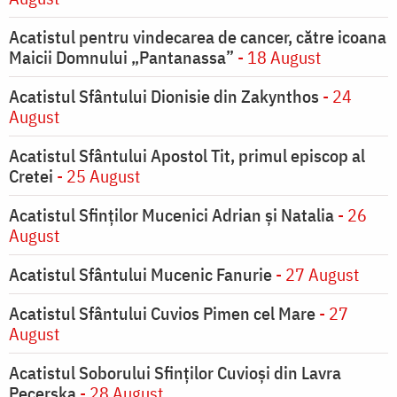
Acatistul pentru vindecarea de cancer, către icoana
Maicii Domnului „Pantanassa”
- 18 August
Acatistul Sfântului Dionisie din Zakynthos
- 24
August
Acatistul Sfântului Apostol Tit, primul episcop al
Cretei
- 25 August
Acatistul Sfinților Mucenici Adrian și Natalia
- 26
August
Acatistul Sfântului Mucenic Fanurie
- 27 August
Acatistul Sfântului Cuvios Pimen cel Mare
- 27
August
Acatistul Soborului Sfinților Cuvioși din Lavra
Pecerska
- 28 August