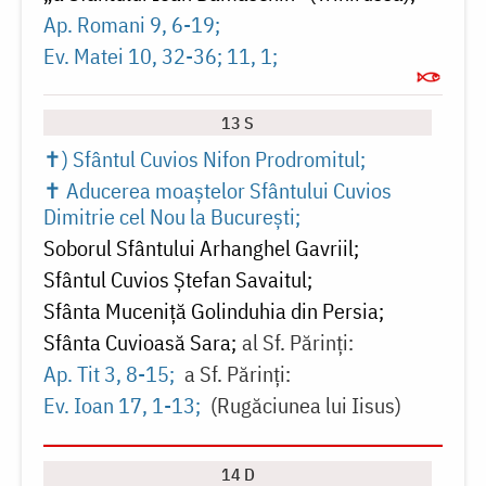
Ap. Romani 9, 6-19
Ev. Matei 10, 32-36; 11, 1
13 S
✝) Sfântul Cuvios Nifon Prodromitul
✝ Aducerea moaștelor Sfântului Cuvios
Dimitrie cel Nou la București
Soborul Sfântului Arhanghel Gavriil
Sfântul Cuvios Ștefan Savaitul
Sfânta Muceniță Golinduhia din Persia
Sfânta Cuvioasă Sara
al Sf. Părinți:
Ap. Tit 3, 8-15
a Sf. Părinți:
Ev. Ioan 17, 1-13
(Rugăciunea lui Iisus)
14 D