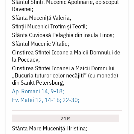
Sfântul Sfințit Mucenic Apolinarie, episcopul
Ravenei
Sfânta Muceniţă Valeria
Sfinții Mucenici Trofim și Teofil
Sfânta Cuvioasă Pelaghia din insula Tinos
Sfântul Mucenic Vitalie
Cinstirea Sfintei Icoane a Maicii Domnului de
la Poceaev
Cinstirea Sfintei Icoanei a Maicii Domnului
„Bucuria tuturor celor necăjiți” (cu monede)
din Sankt Petersburg
Ap. Romani 14, 9-18
Ev. Matei 12, 14-16; 22-30
24 M
Sfânta Mare Muceniță Hristina