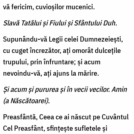
vă fericim, cuvioşilor mucenici.
Slavă Tatălui şi Fiului şi Sfântului Duh.
Supunându-vă Legii celei Dumnezeieşti,
cu cuget încrezător, aţi omorât dulceţile
trupului, prin înfruntare; şi acum
nevoindu-vă, aţi ajuns la mărire.
Şi acum şi pururea şi în vecii vecilor. Amin
(a Născătoarei).
Preasfântă, Ceea ce ai născut pe Cuvântul
Cel Preasfânt, sfinţeşte sufletele şi