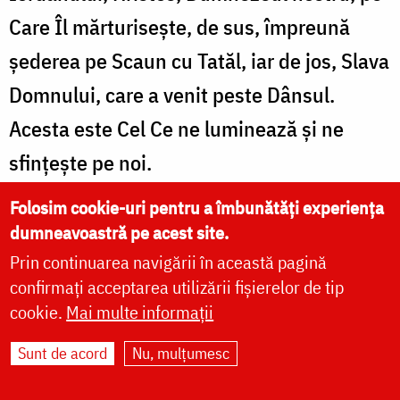
Care Îl mărturiseşte, de sus, împreună
şederea pe Scaun cu Tatăl, iar de jos, Slava
Domnului, care a venit peste Dânsul.
Acesta este Cel Ce ne luminează şi ne
sfinţeşte pe noi.
Folosim cookie-uri pentru a îmbunătăți experiența
dumneavoastră pe acest site.
Prin continuarea navigării în această pagină
confirmați acceptarea utilizării fișierelor de tip
Alătură-te comunității noastre pe
cookie.
Mai multe informații
WhatsApp
,
Instagram
și
Telegram
!
Sunt de acord
Nu, mulțumesc