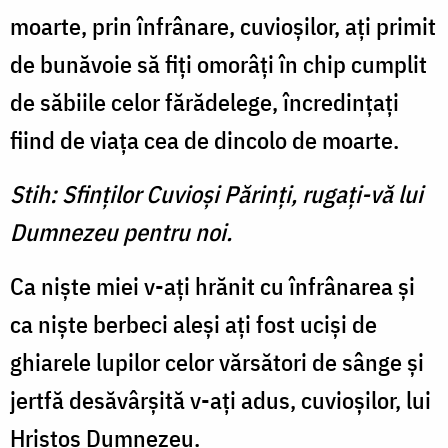
moarte, prin înfrânare, cuvioşilor, aţi primit
de bunăvoie să fiţi omorâţi în chip cumplit
de săbiile celor fărădelege, încredinţaţi
fiind de viaţa cea de dincolo de moarte.
Stih: Sfinţilor Cuvioşi Părinţi, rugaţi-vă lui
Dumnezeu pentru noi.
Ca nişte miei v-aţi hrănit cu înfrânarea şi
ca nişte berbeci aleşi aţi fost ucişi de
ghiarele lupilor celor vărsători de sânge şi
jertfă desăvârşită v-aţi adus, cuvioşilor, lui
Hristos Dumnezeu.