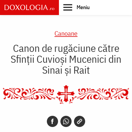
Skip
Meniu
to
main
Main
content
navigation
Canoane
Canon de rugăciune către
Sfinţii Cuvioşi Mucenici din
Sinai şi Rait