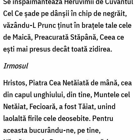
Se înspăimântează Heruvimii de Cuvântul
Cel Ce şade pe dânşii în chip de negrăit,
văzându-L Prunc ţinut în braţele tale cele
de Maică, Preacurată Stăpână, Ceea ce
eşti mai presus decât toată zidirea.
Irmosul
Hristos, Piatra Cea Netăiată de mână, cea
din capul unghiului, din tine, Muntele cel
Netăiat, Fecioară, a fost Tăiat, unind
laolaltă firile cele deosebite. Pentru
aceasta bucurându-ne, pe tine,