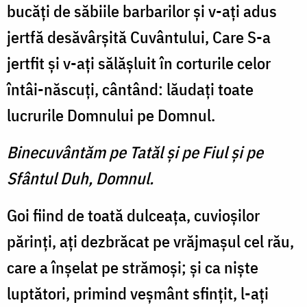
bucăţi de săbiile barbarilor şi v-aţi adus
jertfă desăvârşită Cuvântului, Care S-a
jertfit şi v-aţi sălăşluit în corturile celor
întâi-născuţi, cântând: lăudaţi toate
lucrurile Domnului pe Domnul.
Binecuvântăm pe Tatăl şi pe Fiul şi pe
Sfântul Duh, Domnul.
Goi fiind de toată dulceaţa, cuvioşilor
părinţi, aţi dezbrăcat pe vrăjmaşul cel rău,
care a înşelat pe strămoşi; şi ca nişte
luptători, primind veşmânt sfinţit, l-aţi