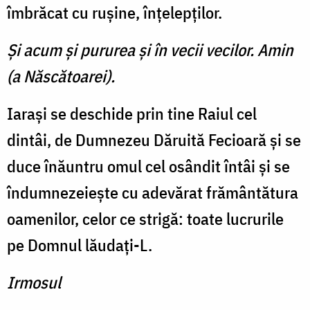
îmbrăcat cu ruşine, înţelepţilor.
Şi acum şi pururea şi în vecii vecilor. Amin
(a Născătoarei).
Iaraşi se deschide prin tine Raiul cel
dintâi, de Dumnezeu Dăruită Fecioară şi se
duce înăuntru omul cel osândit întâi şi se
îndumnezeieşte cu adevărat frământătura
oamenilor, celor ce strigă: toate lucrurile
pe Domnul lăudaţi-L.
Irmosul