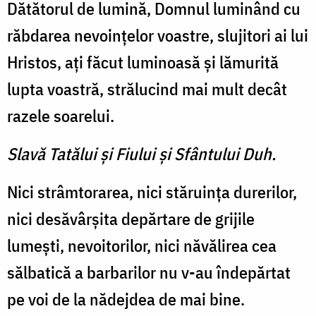
Dătătorul de lumină, Domnul luminând cu
răbdarea nevoinţelor voastre, slujitori ai lui
Hristos, aţi făcut luminoasă şi lămurită
lupta voastră, strălucind mai mult decât
razele soarelui.
Slavă Tatălui şi Fiului şi Sfântului Duh.
Nici strâmtorarea, nici stăru­inţa durerilor,
nici desăvârşita depărtare de grijile
lumeşti, nevoitorilor, nici năvălirea cea
sălbatică a barbarilor nu v-au îndepărtat
pe voi de la nădejdea de mai bine.