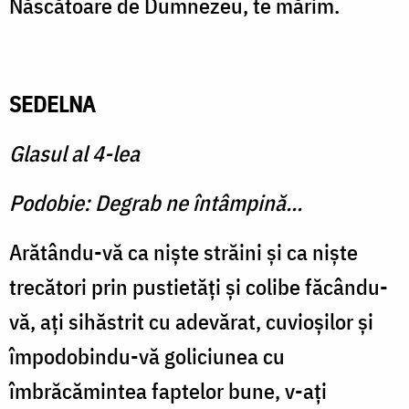
Născătoare de Dumnezeu, te mărim.
SEDELNA
Glasul al 4-lea
Podobie: Degrab ne întâmpină...
Arătându-vă ca nişte străini şi ca nişte
trecători prin pustietăţi şi colibe făcându-
vă, aţi sihăstrit cu adevărat, cuvioşilor şi
împodobindu-vă goliciunea cu
îmbrăcămintea faptelor bune, v-aţi