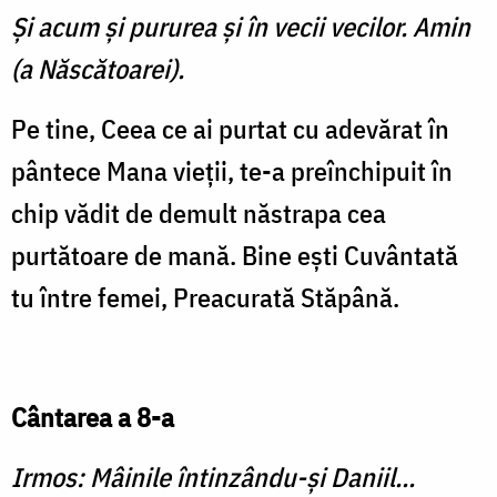
Şi acum şi pururea şi în vecii vecilor. Amin
(a Născătoarei).
Pe tine, Ceea ce ai purtat cu adevărat în
pântece Mana vieţii, te-a preînchipuit în
chip vădit de demult năstrapa cea
purtătoare de mană. Bine eşti Cuvântată
tu între femei, Preacurată Stăpână.
Cântarea a 8-a
Irmos: Mâinile întinzându-şi Daniil...