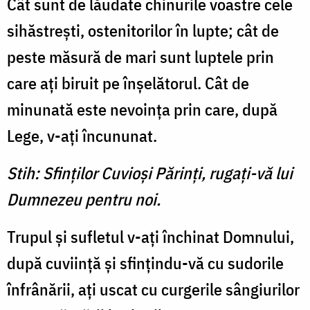
Cât sunt de lăudate chinurile voastre cele
sihăstreşti, ostenitorilor în lupte; cât de
peste măsură de mari sunt luptele prin
care aţi biruit pe înşelătorul. Cât de
minunată este nevoinţa prin care, după
Lege, v-aţi încununat.
Stih: Sfinţilor Cuvioşi Părinţi, rugaţi-vă lui
Dumnezeu pentru noi.
Trupul şi sufletul v-aţi închinat Domnului,
după cuviinţă şi sfinţindu-vă cu sudorile
înfrânării, aţi uscat cu curgerile sângiurilor