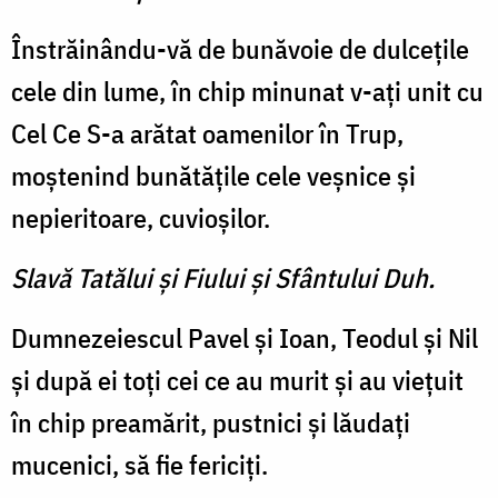
Înstrăinându-vă de bunăvoie de dulceţile
cele din lume, în chip minunat v-aţi unit cu
Cel Ce S-a arătat oamenilor în Trup,
moştenind bunătăţile cele veşnice şi
nepieritoare, cuvioşilor.
Slavă Tatălui şi Fiului şi Sfântului Duh.
Dumnezeiescul Pavel şi Ioan, Teodul şi Nil
şi după ei toţi cei ce au murit şi au vieţuit
în chip preamărit, pustnici şi lăudaţi
mucenici, să fie fericiţi.