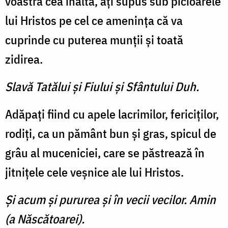
voastră cea înaltă, aţi supus sub picioarele
lui Hristos pe cel ce ameninţa că va
cuprinde cu puterea munţii şi toată
zidirea.
Slavă Tatălui şi Fiului şi Sfântului Duh.
Adăpaţi fiind cu apele lacrimilor, fericiţilor,
rodiţi, ca un pământ bun şi gras, spicul de
grâu al muceniciei, care se păstrează în
jitniţele cele veşnice ale lui Hristos.
Şi acum şi pururea şi în vecii vecilor. Amin
(a Născătoarei).