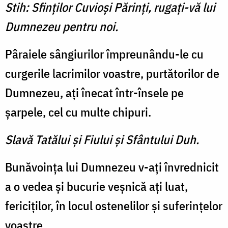
Stih: Sfinţilor Cuvioşi Părinţi, rugaţi-vă lui
Dumnezeu pentru noi.
Pâraiele sângiurilor împreunându-le cu
curgerile lacrimilor voastre, purtătorilor de
Dumnezeu, aţi înecat într-însele pe
şarpele, cel cu multe chipuri.
Slavă Tatălui şi Fiului şi Sfântului Duh.
Bunăvoinţa lui Dumnezeu v-aţi învrednicit
a o vedea şi bucurie veşnică aţi luat,
fericiţilor, în locul ostenelilor şi suferinţelor
voastre.