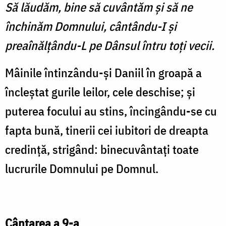
Să lăudăm, bine să cuvântăm şi să ne
închinăm Domnului, cântându-I şi
preaînălţându-L pe Dânsul întru toţi vecii.
Mâinile întinzându-şi Daniil în groapă a
încleştat gurile leilor, cele deschise; şi
puterea focului au stins, încingându-se cu
fapta bună, tinerii cei iubitori de dreapta
credinţă, strigând: binecuvântaţi toate
lucrurile Domnului pe Domnul.
Cântarea a 9-a