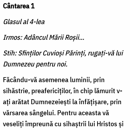
Cântarea 1
Glasul al 4-lea
Irmos: Adâncul Mării Roşii...
Stih: Sfinţilor Cuvioşi Părinţi, rugaţi-vă lui
Dumnezeu pentru noi.
Făcându-vă asemenea lumi­nii, prin
sihăstrie, prea­fericiţilor, în chip lămurit v-
aţi arătat Dumnezeieşti la înfă­ţişare, prin
vărsarea sângelui. Pentru aceasta vă
veseliţi împreună cu sihaştrii lui Hristos şi