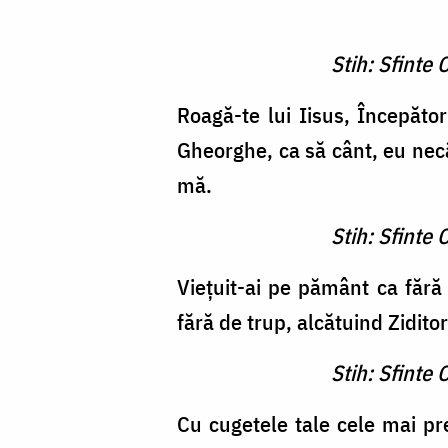
Stih: Sfinte
Roagă-te lui Iisus, Înce­păto
Gheorghe, ca să cânt, eu nec
mă.
Stih: Sfinte
Vieţuit-ai pe pământ ca fără
fără de trup, alcătuind Zidito
Stih: Sfinte
Cu cugetele tale cele mai p