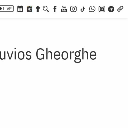
LIVE
07
Cuvios Gheorghe