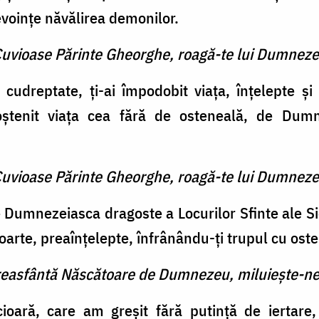
nevoinţe năvălirea demonilor.
 Cuvioase Părinte Gheorghe, roagă-te lui Dumneze
 cudreptate, ţi-ai împodobit viaţa, înţelepte ş
 moştenit viaţa cea fără de osteneală, de Dum
 Cuvioase Părinte Gheorghe, roagă-te lui Dumneze
de Dumnezeiasca dragoste a Locurilor Sfinte ale Si
oarte, preaînţelepte, înfrânându-ţi trupul cu oste
reasfântă Născătoare de Dumnezeu, miluieşte-ne
ioară, care am greşit fără putinţă de iertare