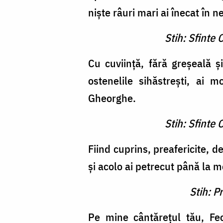
nişte râuri mari ai înecat în 
Stih: Sfinte
Cu cuviinţă, fără greşeală şi
ostenelile sihăstreşti, ai
Gheorghe.
Stih: Sfinte
Fiind cuprins, preafericite, 
şi acolo ai petrecut până la m
Stih: P
Pe mine cântăreţul tău, Fec