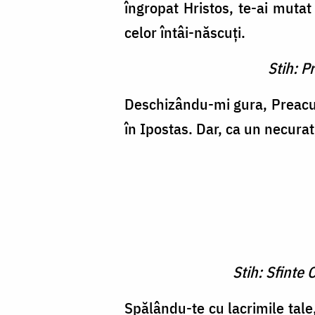
îngropat Hristos, te-ai muta
celor întâi-născuţi.
Stih: P
Deschizându-mi gura, Prea­cur
în Ipostas. Dar, ca un necura
Stih: Sfinte
Spălându-te cu lacrimile tale,