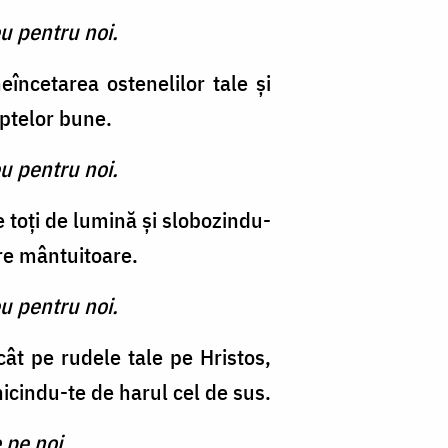
u pentru noi.
încetarea ostenelilor tale şi
aptelor bune.
u pentru noi.
 toţi de lumină şi slobozindu-
re mântuitoare.
u pentru noi.
cât pe rudele tale pe Hristos,
dnicindu-te de harul cel de sus.
 pe noi.