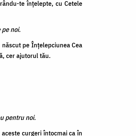
rându-te înţelepte, cu Cetele
 pe noi.
ai născut pe Înţelepciunea Cea
, cer ajutorul tău.
u pentru noi.
u aceste curgeri întocmai ca în