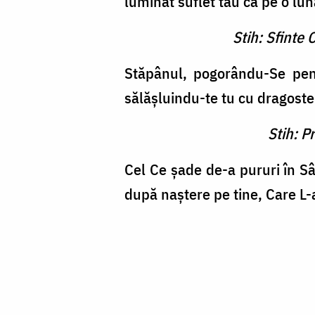
luminat suflet tău ca pe o lună
Stih: Sfinte
Stăpânul, pogorându-Se pent
sălăşluindu-te tu cu dragoste ş
Stih: P
Cel Ce şade de-a pururi în Sâ
după naştere pe tine, Care L-