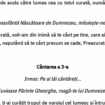
t de acolo către lumea cea cu totul curată, numă
reasfântă Născătoare de Dumnezeu, miluieşte-ne
ată, voit-am din inimă să te cânt pe tine, care 
t, neputând să te cânt precum se cade, Preacurată
Cântarea a 3-a
Irmos: Pe ai tăi cântăreţi...
 Cuvioase Părinte Gheorghe, roagă-te lui Dumneze
 ţi-ai curăţit trupul de noroiul cel lumesc şi într