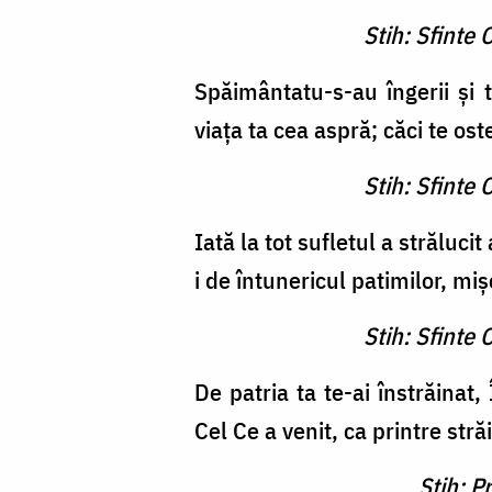
Stih: Sfinte
Spăimântatu-s-au îngerii şi 
viaţa ta cea aspră; căci te os
Stih: Sfinte
Iată la tot sufletul a strălu
i de întunericul patimilor, m
Stih: Sfinte
De patria ta te-ai înstrăinat
Cel Ce a venit, ca printre stră
Stih: P