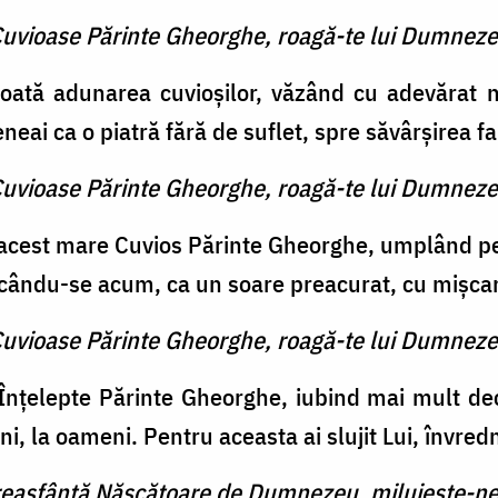
 Cuvioase Părinte Gheorghe, roagă-te lui Dumneze
toată adunarea cuvioşilor, văzând cu adevărat ne
teneai ca o piatră fără de suflet, spre săvârşirea f
 Cuvioase Părinte Gheorghe, roagă-te lui Dumneze
cit acest mare Cuvios Părinte Gheorghe, umplând pe
işcându-se acum, ca un soare prea­curat, cu mişca
 Cuvioase Părinte Gheorghe, roagă-te lui Dumneze
, Înţelepte Părinte Gheorghe, iubind mai mult de
ini, la oameni. Pentru aceasta ai slujit Lui, învre
reasfântă Născătoare de Dumnezeu, miluieşte-ne