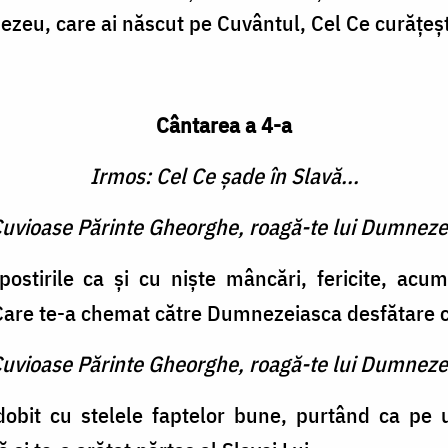
ezeu, care ai născut pe Cuvântul, Cel Ce curăţeşt
Cântarea a 4-a
Irmos: Cel Ce şade în Slavă...
 Cuvioase Părinte Gheorghe, roagă-te lui Dumneze
ostirile ca şi cu nişte mâncări, fericite, acum 
, Care te-a chemat către Dumnezeiasca desfătare 
 Cuvioase Părinte Gheorghe, roagă-te lui Dumneze
dobit cu stelele faptelor bune, purtând ca p