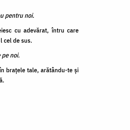
u pentru noi.
iesc cu adevărat, întru care
l cel de sus.
 pe noi.
n braţele tale, arătându-te şi
ă.