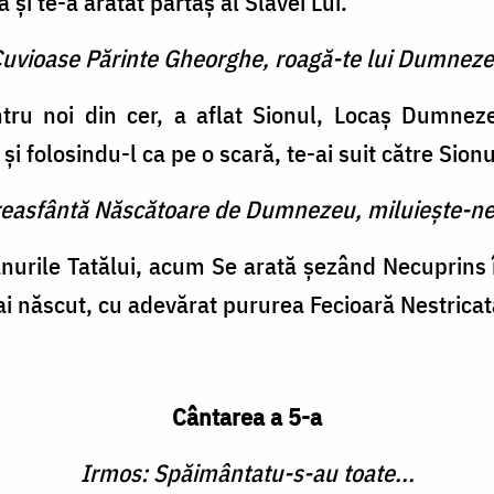
 şi te-a arătat părtaş al Slavei Lui.
 Cuvioase Părinte Gheorghe, roagă-te lui Dumneze
ru noi din cer, a aflat Sionul, Locaş Dumneze
i folosindu-l ca pe o scară, te-ai suit către Sionu
reasfântă Născătoare de Dumnezeu, miluieşte-ne
nurile Tatălui, acum Se arată şezând Necuprins î
ai născut, cu adevărat pururea Fecioară Nestricat
Cântarea a 5-a
Irmos: Spăimântatu-s-au toate...