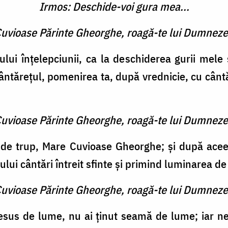
Irmos: Deschide-voi gura mea...
 Cuvioase Părinte Gheorghe, roagă-te lui Dumneze
rului înţelepciunii, ca la deschiderea gurii mele
ântăreţul, pomenirea ta, după vrednicie, cu cân
 Cuvioase Părinte Gheorghe, roagă-te lui Dumneze
 de trup, Mare Cuvioase Gheorghe; şi după acee
rului cântări întreit sfinte şi primind luminarea de
 Cuvioase Părinte Gheorghe, roagă-te lui Dumneze
resus de lume, nu ai ţinut seamă de lume; iar n