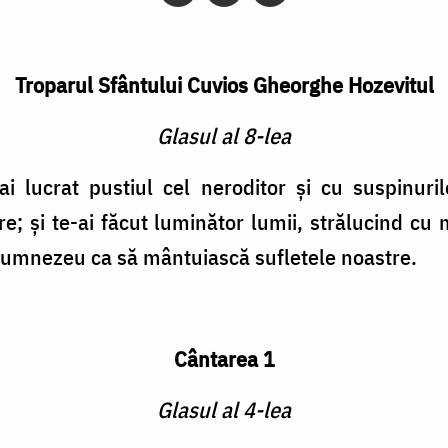
Troparul Sfântului Cuvios Gheorghe Hozevitul
Glasul al 8-lea
 ai lucrat pustiul cel neroditor şi cu suspinuri
are; şi te-ai făcut luminător lumii, strălucind c
 Dumnezeu ca să mântuiască sufletele noastre.
Cântarea 1
Glasul al 4-lea