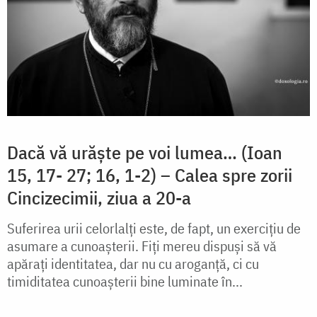
Dacă vă urăște pe voi lumea… (Ioan
15, 17- 27; 16, 1-2) – Calea spre zorii
Cincizecimii, ziua a 20-a
Suferirea urii celorlalți este, de fapt, un exercițiu de
asumare a cunoașterii. Fiți mereu dispuși să vă
apărați identitatea, dar nu cu aroganță, ci cu
timiditatea cunoașterii bine luminate în...