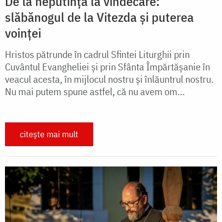
De la neputință la vindecare:
slăbănogul de la Vitezda și puterea
voinței
Hristos pătrunde în cadrul Sfintei Liturghii prin
Cuvântul Evangheliei și prin Sfânta Împărtășanie în
veacul acesta, în mijlocul nostru și înlăuntrul nostru.
Nu mai putem spune astfel, că nu avem om...
citește mai mult