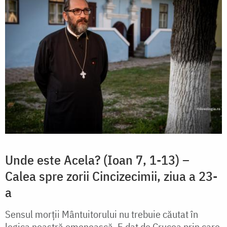
Unde este Acela? (Ioan 7, 1-13) –
Calea spre zorii Cincizecimii, ziua a 23-
a
Sensul morții Mântuitorului nu trebuie căutat în
logica noastră omenească. E dat de Crucea prin care