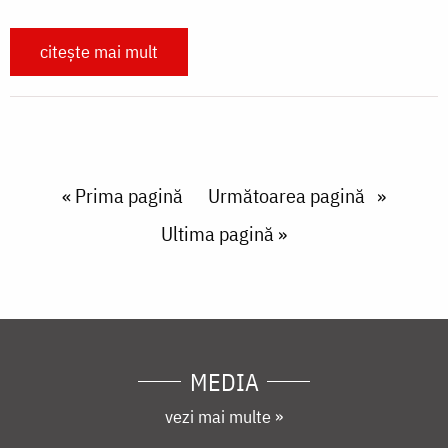
citește mai mult
Paginare
First page
« Prima pagină
Next page
Următoarea pagină
Last page
Ultima pagină »
MEDIA
vezi mai multe »