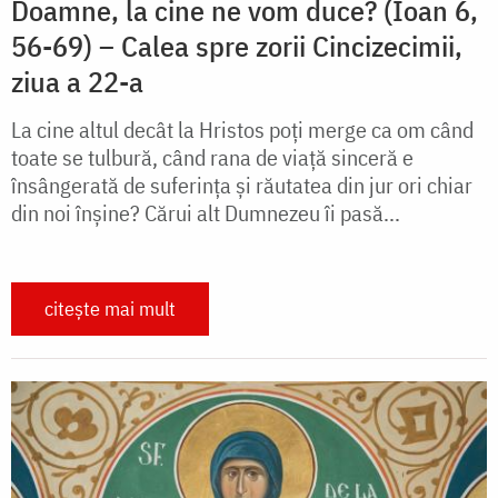
Doamne, la cine ne vom duce? (Ioan 6,
56-69) – Calea spre zorii Cincizecimii,
ziua a 22-a
La cine altul decât la Hristos poți merge ca om când
toate se tulbură, când rana de viață sinceră e
însângerată de suferința și răutatea din jur ori chiar
din noi înșine? Cărui alt Dumnezeu îi pasă...
citește mai mult