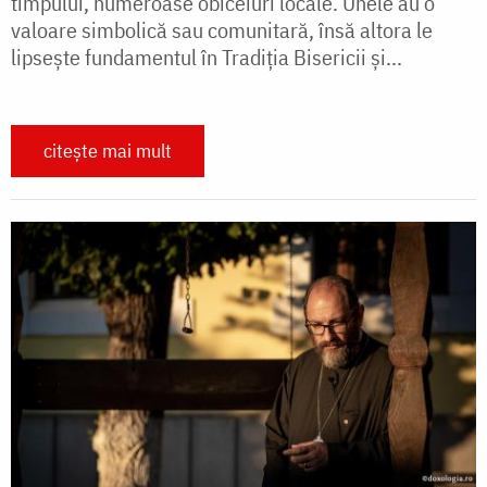
timpului, numeroase obiceiuri locale. Unele au o
valoare simbolică sau comunitară, însă altora le
lipsește fundamentul în Tradiția Bisericii și...
citește mai mult