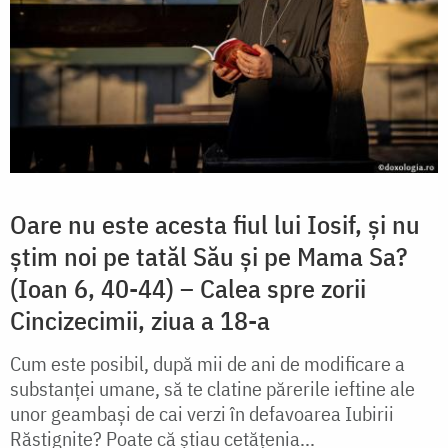
Oare nu este acesta fiul lui Iosif, și nu
știm noi pe tatăl Său și pe Mama Sa?
(Ioan 6, 40-44) – Calea spre zorii
Cincizecimii, ziua a 18-a
Cum este posibil, după mii de ani de modificare a
substanței umane, să te clatine părerile ieftine ale
unor geambași de cai verzi în defavoarea Iubirii
Răstignite? Poate că știau cetățenia...