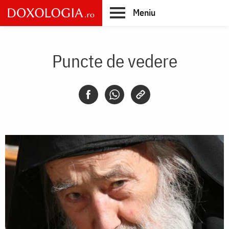
Skip
Meniu
to
main
Main
content
navigation
Puncte de vedere