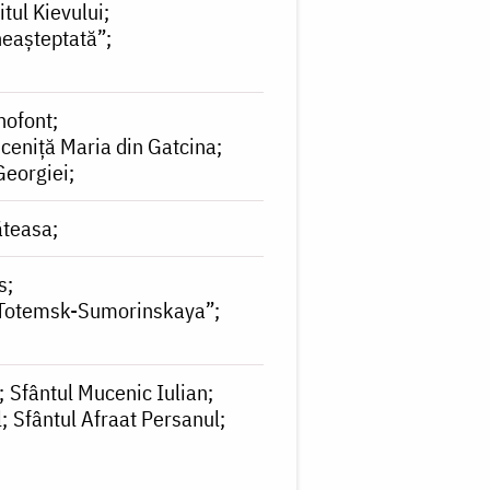
itul Kievului
 neașteptată”
nofont
ceniță Maria din Gatcina
 Georgiei
ăteasa
s
i „Totemsk-Sumorinskaya”
Sfântul Mucenic Iulian
l
Sfântul Afraat Persanul