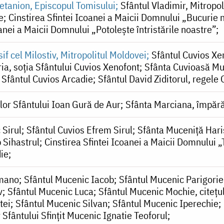
retanion, Episcopul Tomisului
Sfântul Vladimir, Mitropol
e
Cinstirea Sfintei Icoanei a Maicii Domnului „Bucurie
oanei a Maicii Domnului „Potolește întristările noastre”
if cel Milostiv, Mitropolitul Moldovei
Sfântul Cuvios Xe
ia, soția Sfântului Cuvios Xenofont
Sfânta Cuvioasă Mu
Sfântul Cuvios Arcadie
Sfântul David Ziditorul, regele
or Sfântului Ioan Gură de Aur
Sfânta Marciana, împăr
 Sirul
Sfântul Cuvios Efrem Sirul
Sfânta Muceniță Hari
 Sihastrul
Cinstirea Sfintei Icoanei a Maicii Domnulu
die
omano
Sfântul Mucenic Iacob
Sfântul Mucenic Parigorie
v
Sfântul Mucenic Luca
Sfântul Mucenic Mochie, citeţu
tei
Sfântul Mucenic Silvan
Sfântul Mucenic Iperechie
Sfântului Sfințit Mucenic Ignatie Teoforul