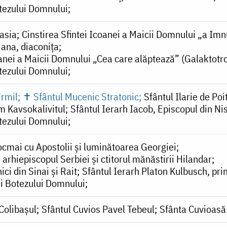
tezului Domnului
asia
Cinstirea Sfintei Icoanei a Maicii Domnului „a Imn
iana, diaconița
oanei a Maicii Domnului „Cea care alăptează” (Galaktotr
tezului Domnului
Ermil
✝ Sfântul Mucenic Stratonic
Sfântul Ilarie de Poi
m Kavsokalivitul
Sfântul Ierarh Iacob, Episcopul din Ni
tezului Domnului
ocmai cu Apostolii și luminătoarea Georgiei
 arhiepiscopul Serbiei și ctitorul mănăstirii Hilandar
ici din Sinai și Rait
Sfântul Ierarh Platon Kulbusch, pri
i Botezului Domnului
Colibașul
Sfântul Cuvios Pavel Tebeul
Sfânta Cuvioasă 