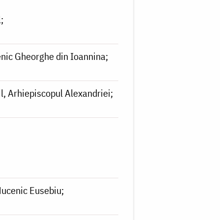
l
enic Gheorghe din Ioannina
il, Arhiepiscopul Alexandriei
Mucenic Eusebiu