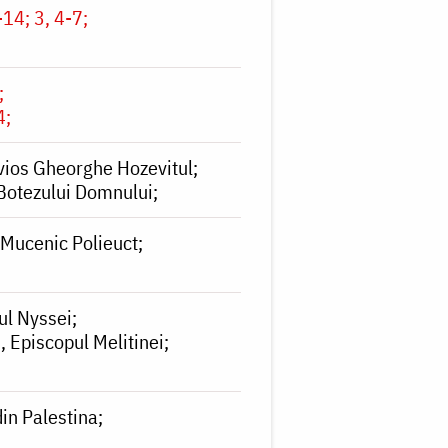
-14; 3, 4-7
4
vios Gheorghe Hozevitul
Botezului Domnului
 Mucenic Polieuct
ul Nyssei
 Episcopul Melitinei
din Palestina