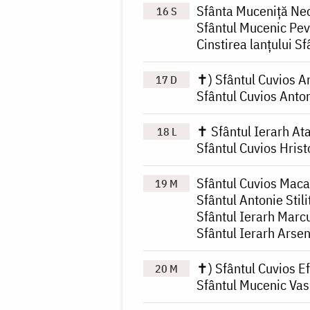
Sfânta Muceniță Ne
16 S
Sfântul Mucenic Pevs
Cinstirea lanțului S
✝) Sfântul Cuvios A
17 D
Sfântul Cuvios Anton
✝ Sfântul Ierarh At
18 L
Sfântul Cuvios Hris
Sfântul Cuvios Maca
19 M
Sfântul Antonie Stili
Sfântul Ierarh Marcu
Sfântul Ierarh Arsen
✝) Sfântul Cuvios E
20 M
Sfântul Mucenic Vas