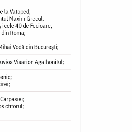
de la Vatoped
ntul Maxim Grecul
i cele 40 de Fecioare
a din Roma
Mihai Vodă din București
Cuvios Visarion Agathonitul
menic
irei
 Carpasiei
s ctitorul