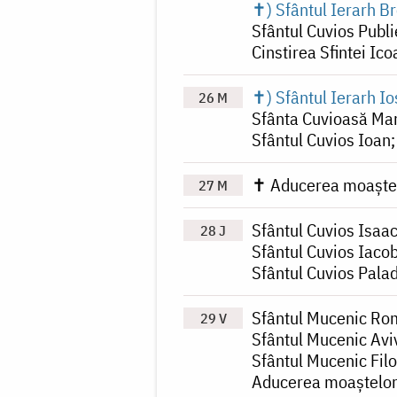
✝) Sfântul Ierarh B
Sfântul Cuvios Publi
Cinstirea Sfintei Ic
✝) Sfântul Ierarh Ios
26 M
Sfânta Cuvioasă Mar
Sfântul Cuvios Ioan
✝ Aducerea moaștel
27 M
Sfântul Cuvios Isaac
28 J
Sfântul Cuvios Iacob
Sfântul Cuvios Pala
Sfântul Mucenic R
29 V
Sfântul Mucenic Avi
Sfântul Mucenic Filo
Aducerea moaștelor 