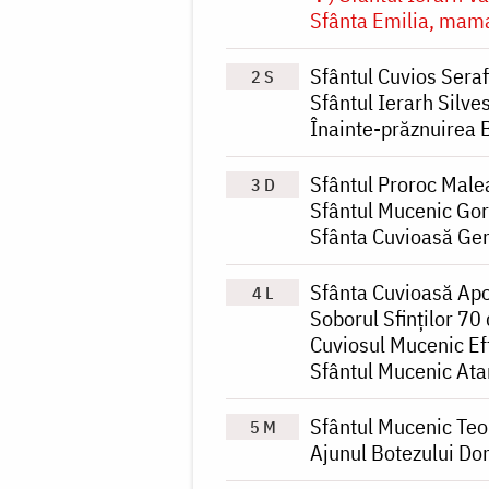
Sfânta Emilia, mama
Sfântul Cuvios Sera
2 S
Sfântul Ierarh Silve
Înainte-prăznuirea 
Sfântul Proroc Male
3 D
Sfântul Mucenic Gor
Sfânta Cuvioasă Gen
Sfânta Cuvioasă Apo
4 L
Soborul Sfinților 70
Cuviosul Mucenic Ef
Sfântul Mucenic Ata
Sfântul Mucenic Te
5 M
Ajunul Botezului Do