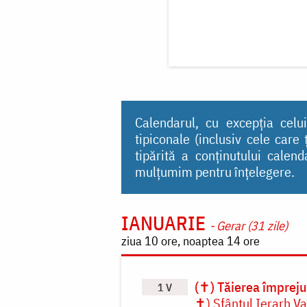
Calendarul, cu excepția celui
tipiconale (inclusiv cele care
tipărită a conținutului calen
mulțumim pentru înțelegere.
IANUARIE
- Gerar (31 zile)
Paginare
ziua 10 ore, noaptea 14 ore
(✝) Tăierea împrej
1 V
✝) Sfântul Ierarh V