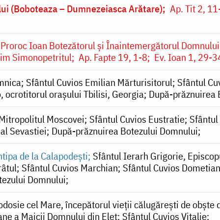
ui (Boboteaza – Dumnezeiasca Arătare)
Ap. Tit 2, 11
 Proroc Ioan Botezătorul și Înaintemergătorul Domnului
nim Simonopetritul
Ap. Fapte 19, 1-8
Ev. Ioan 1, 29-3
mnica
Sfântul Cuvios Emilian Mărturisitorul
Sfântul Cu
 ocrotitorul orașului Tbilisi, Georgia
După-prăznuirea 
, Mitropolitul Moscovei
Sfântul Cuvios Eustratie
Sfântul
 al Sevastiei
După-prăznuirea Botezului Domnului
tipa de la Calapodești
Sfântul Ierarh Grigorie, Episcop
râtul
Sfântul Cuvios Marchian
Sfântul Cuvios Dometian,
tezului Domnului
dosie cel Mare, începătorul vieții călugărești de obște 
oane a Maicii Domnului din Eleț
Sfântul Cuvios Vitalie