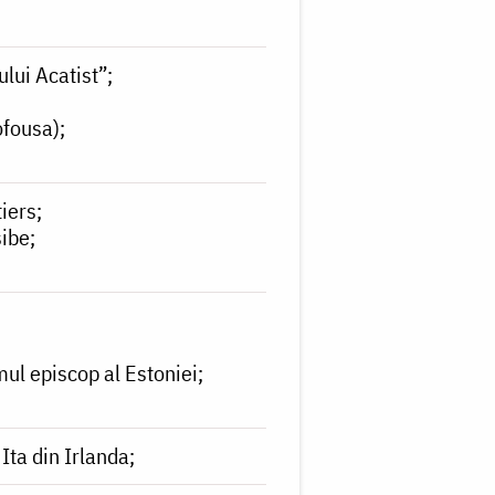
ului Acatist”
ofousa)
tiers
sibe
mul episcop al Estoniei
Ita din Irlanda