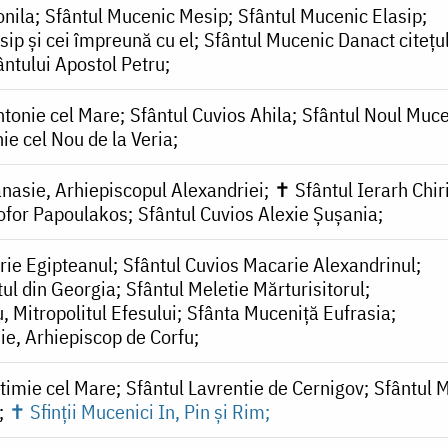
onila
Sfântul Mucenic Mesip
Sfântul Mucenic Elasip
ip și cei împreună cu el
Sfântul Mucenic Danact citeţu
fântului Apostol Petru
ntonie cel Mare
Sfântul Cuvios Ahila
Sfântul Noul Muc
ie cel Nou de la Veria
anasie, Arhiepiscopul Alexandriei
✝ Sfântul Ierarh Chir
tofor Papoulakos
Sfântul Cuvios Alexie Șușania
rie Egipteanul
Sfântul Cuvios Macarie Alexandrinul
tul din Georgia
Sfântul Meletie Mărturisitorul
, Mitropolitul Efesului
Sfânta Muceniță Eufrasia
ie, Arhiepiscop de Corfu
ftimie cel Mare
Sfântul Lavrentie de Cernigov
Sfântul 
✝ Sfinții Mucenici In, Pin și Rim