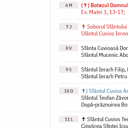
(✝) Botezul Domnul
6 M
Ev. Matei 3, 13-17
✝ Soborul Sfântului
7 J
Sfântul Cuvios Iero
Sfânta Cuvioasă Do
8 V
Sfântul Mucenic Abo,
Sfântul Ierarh Filip
9 S
Sfântul Ierarh Petru
✝) Sfântul Cuvios An
10 D
Sfântul Teofan Zăvo
După-prăznuirea Bo
✝ Sfântul Cuvios Teo
11 L
Cinstirea Sfintei Ic