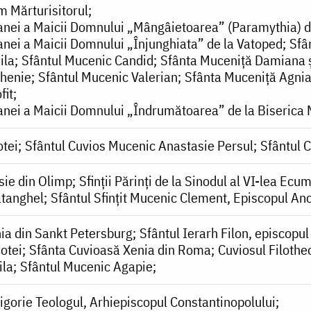
m Mărturisitorul
coanei a Maicii Domnului „Mângâietoarea” (Paramythia) 
oanei a Maicii Domnului „Înjunghiata” de la Vatoped
Sfâ
ila
Sfântul Mucenic Candid
Sfânta Muceniță Damiana ș
ghenie
Sfântul Mucenic Valerian
Sfânta Muceniță Agni
fit
oanei a Maicii Domnului „Îndrumătoarea” de la Biserica 
otei
Sfântul Cuvios Mucenic Anastasie Persul
Sfântul 
sie din Olimp
Sfinții Părinți de la Sinodul al VI-lea Ecu
atanghel
Sfântul Sfințit Mucenic Clement, Episcopul Anc
ia din Sankt Petersburg
Sfântul Ierarh Filon, episcopul
otei
Sfânta Cuvioasă Xenia din Roma
Cuviosul Filotheo
ila
Sfântul Mucenic Agapie
igorie Teologul, Arhiepiscopul Constantinopolului