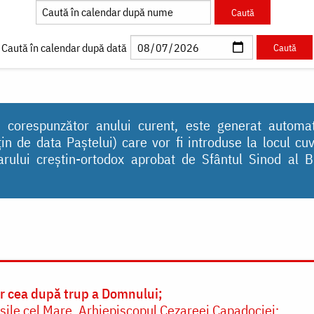
Caută în calendar după dată
 corespunzător anului curent, este generat automat, 
 țin de data Paștelui) care vor fi introduse la locul c
darului creştin-ortodox aprobat de Sfântul Sinod al
ur cea după trup a Domnului
asile cel Mare, Arhiepiscopul Cezareei Capadociei