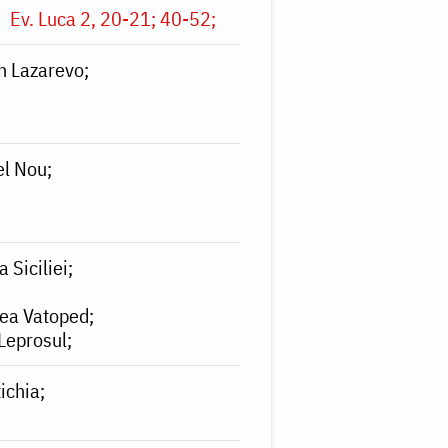
Ev. Luca 2, 20-21; 40-52
in Lazarevo
el Nou
 Siciliei
rea Vatoped
 Leprosul
tichia