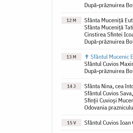
După-prăznuirea Bo
Sfânta Muceniță Eut
12 M
Sfânta Muceniță Tat
Cinstirea Sfintei Ic
După-prăznuirea Bo
✝ Sfântul Mucenic 
13 M
Sfântul Cuvios Maxi
După-prăznuirea Bo
Sfânta Nina, cea înt
14 J
Sfântul Cuvios Sava,
Sfinții Cuvioși Mucen
Odovania prazniculu
Sfântul Cuvios Ioan 
15 V