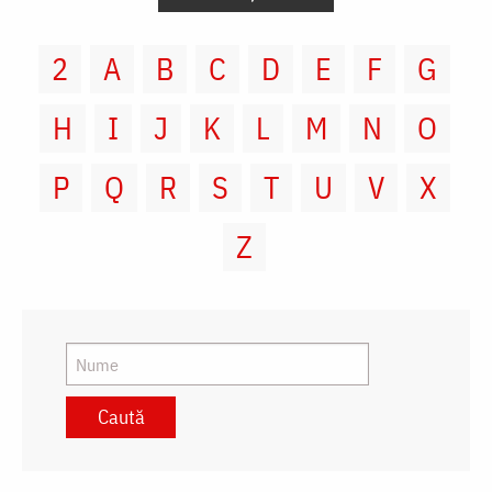
2
A
B
C
D
E
F
G
H
I
J
K
L
M
N
O
P
Q
R
S
T
U
V
X
Z